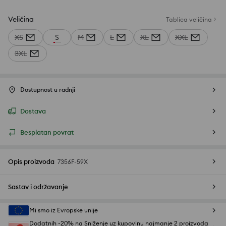
Veličina
Tablica veličina
XS
S
M
L
XL
XXL
3XL
Dostupnost u radnji
Dostava
Besplatan povrat
Opis proizvoda
7356F-59X
Sastav i održavanje
Mi smo iz Evropske unije
Dodatnih -20% na Sniženje uz kupovinu najmanje 2 proizvoda