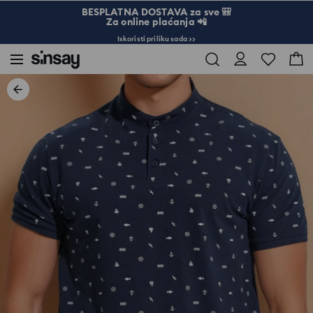
BESPLATNA DOSTAVA za sve 🎒
Za online plaćanja 📲
Iskoristi priliku sada >>