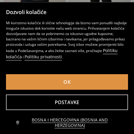
Dozvoli kolačiće
Pamučna polo majica
Pamučna polo majica
9
12
,
95
BAM
,
95
BAM
Mi koristimo kolačiće ili slične tehnologije da bismo vam ponudili najbolje
moguće iskustvo dok koristite našu web stranicu. Prihvatanjem kolačića
dozvoljavate nam da se pobrinemo za iskustvo ugodne kupovine,
bazirano na vašim ličnim izborima i navikama, jer prilagođavamo prikaz
proizvoda i usluga vašim potrebama. Svoj izbor možete promijeniti bilo
Politiku
kada u Podešavanjima, a ako želite saznati više, pročitajte
kolačića
Politiku privatnosti
i
.
OK
POSTAVKE
Polo-majica
Pamučna polo majica
BOSNA I HERCEGOVINA (BOSNIA AND
19
8
,
95
BAM
,
95
BAM
HERZEGOVINA)