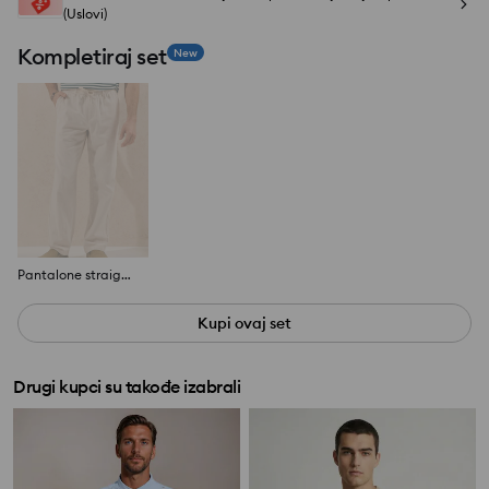
(Uslovi)
Kompletiraj set
New
Pantalone straight fit
Kupi ovaj set
Drugi kupci su takođe izabrali