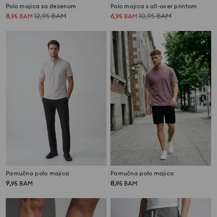
Polo majica sa dezenom
Polo majica s all-over printom
8
12,95
BAM
6
10,95
BAM
,
95
BAM
,
95
BAM
Pamučna polo majica
Pamučna polo majica
9
8
,
95
BAM
,
95
BAM