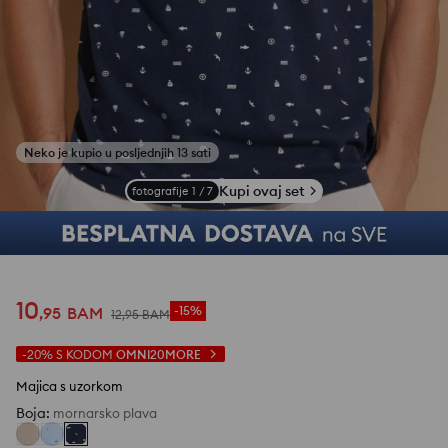
Kupi ovaj set
fotografije
1
/
7
10
,
95
BAM
-15%
12
,
95
BAM
-20%
S KODOM
OMNI20MORE
Majica s uzorkom
Boja
:
mornarsko plava