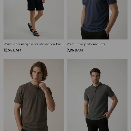
Pamučna majica sa stojećom kragnom
Pamučna polo majica
12
9
,
95
BAM
,
95
BAM