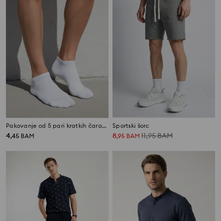
Pakovanje od 5 pari kratkih čarapa
Sportski šorc
4
8
11,95
BAM
,
45
BAM
,
95
BAM