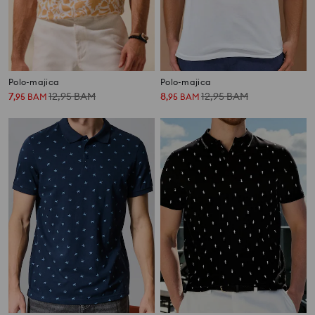
Polo-majica
Polo-majica
7
12,95
BAM
8
12,95
BAM
,
95
BAM
,
95
BAM