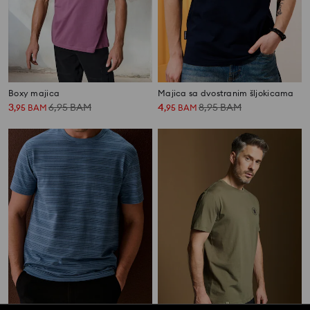
Boxy majica
Majica sa dvostranim šljokicama
3
6,95
BAM
4
8,95
BAM
,
95
BAM
,
95
BAM