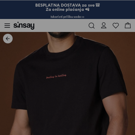
BESPLATNA DOSTAVA za sve 🎒
Za online plaćanja 📲
Iskoristi priliku sada >>