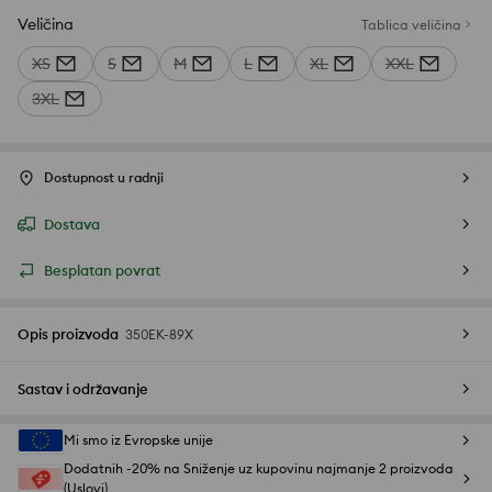
Veličina
Tablica veličina
XS
S
M
L
XL
XXL
3XL
Dostupnost u radnji
Dostava
Besplatan povrat
Opis proizvoda
350EK-89X
Sastav i održavanje
Mi smo iz Evropske unije
Dodatnih -20% na Sniženje uz kupovinu najmanje 2 proizvoda
(Uslovi)