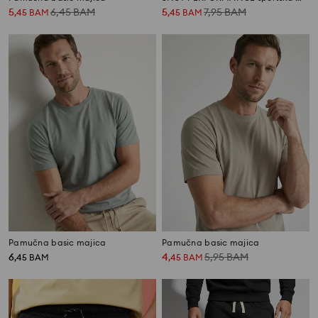
5
6,45
BAM
5
7,95
BAM
,
45
BAM
,
45
BAM
Pamučna basic majica
Pamučna basic majica
6
4
5,95
BAM
,
45
BAM
,
45
BAM