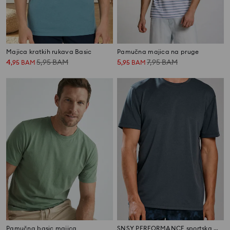
Majica kratkih rukava Basic
Pamučna majica na pruge
4
5,95
BAM
5
7,95
BAM
,
95
BAM
,
95
BAM
Pamučna basic majica
SNSY PERFORMANCE sportska majica