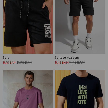
Šorc
Šorts sa vezicom
8
11,95
BAM
5
11,95
BAM
,
95
BAM
,
45
BAM