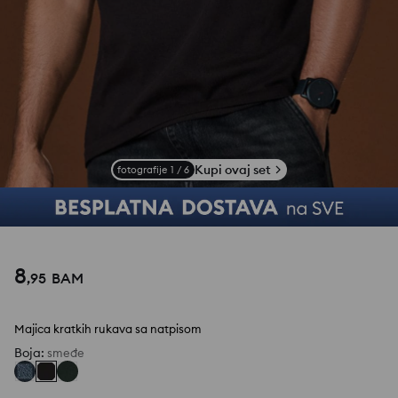
Kupi ovaj set
fotografije
1
/
6
8
,
95
BAM
Majica kratkih rukava sa natpisom
Boja
:
smeđe