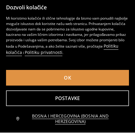
Dozvoli kolačiće
Pamučna majica s natpisom
Boxy majica
10
7
9,95
BAM
,
95
BAM
,
95
BAM
Mi koristimo kolačiće ili slične tehnologije da bismo vam ponudili najbolje
moguće iskustvo dok koristite našu web stranicu. Prihvatanjem kolačića
dozvoljavate nam da se pobrinemo za iskustvo ugodne kupovine,
bazirano na vašim ličnim izborima i navikama, jer prilagođavamo prikaz
proizvoda i usluga vašim potrebama. Svoj izbor možete promijeniti bilo
Politiku
kada u Podešavanjima, a ako želite saznati više, pročitajte
kolačića
Politiku privatnosti
i
.
OK
POSTAVKE
Majica sa printom
Majica sa printom
BOSNA I HERCEGOVINA (BOSNIA AND
Obavijesti me
7
5
8,95
BAM
,
95
BAM
,
95
BAM
HERZEGOVINA)