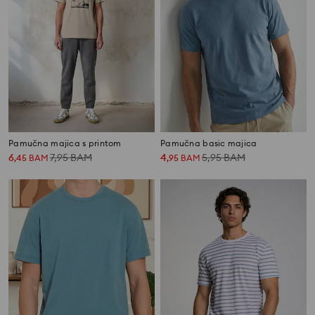
Pamučna majica s printom
Pamučna basic majica
6
7,95
BAM
4
5,95
BAM
,
45
BAM
,
95
BAM