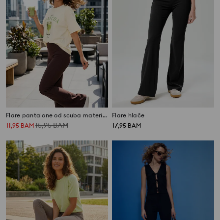
Flare pantalone od scuba materijala Gym Hard
Flare hlače
11
15,95
BAM
17
,
95
BAM
,
95
BAM