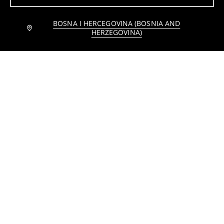
BOSNA I HERCEGOVINA (BOSNIA AND
Obavijesti me
Piqué hlače trapez kroja
Pamučne jogger pantalone
HERZEGOVINA)
10
16,95
BAM
11
15,95
BAM
,
95
BAM
,
95
BAM
Leggins flare od tehničkog pletiva
Flare hlače od tehničke trikotaže
17
17
,
95
BAM
,
95
BAM