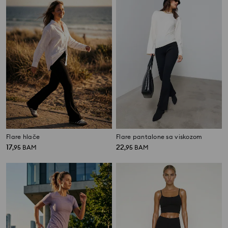
Flare hlače
Flare pantalone sa viskozom
17
22
,
95
BAM
,
95
BAM