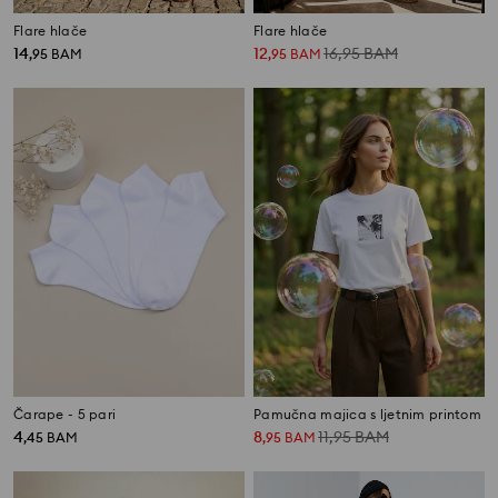
Flare hlače
Flare hlače
14
12
16,95
BAM
,
95
BAM
,
95
BAM
Čarape - 5 pari
Pamučna majica s ljetnim printom
4
8
11,95
BAM
,
45
BAM
,
95
BAM