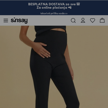
BESPLATNA DOSTAVA za sve 🎒
Za online plaćanja 📲
Iskoristi priliku sada >>
Sinsay
Žena
LADIES` TROUSERS