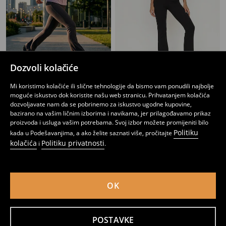
Dozvoli kolačiće
Flare hlače
Flare pantalone sa dodatkom modala Active
Mi koristimo kolačiće ili slične tehnologije da bismo vam ponudili najbolje
9
11,95
BAM
17
,
95
BAM
,
95
BAM
moguće iskustvo dok koristite našu web stranicu. Prihvatanjem kolačića
dozvoljavate nam da se pobrinemo za iskustvo ugodne kupovine,
bazirano na vašim ličnim izborima i navikama, jer prilagođavamo prikaz
proizvoda i usluga vašim potrebama. Svoj izbor možete promijeniti bilo
Politiku
kada u Podešavanjima, a ako želite saznati više, pročitajte
kolačića
Politiku privatnosti
i
.
OK
POSTAVKE