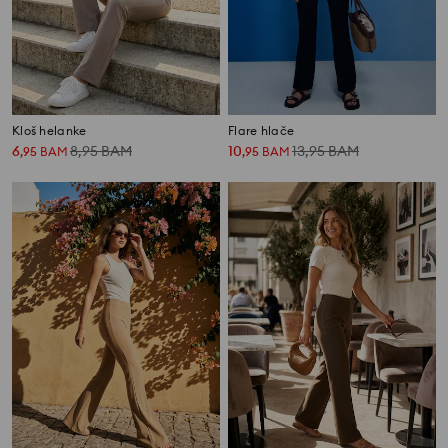
Kloš helanke
Flare hlače
6
8,95
BAM
10
13,95
BAM
,
95
BAM
,
95
BAM