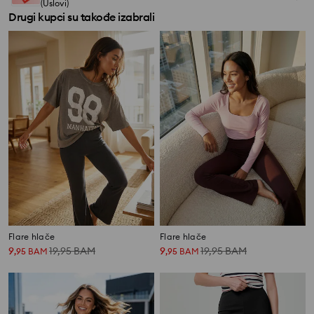
(Uslovi)
Drugi kupci su takođe izabrali
Flare hlače
Flare hlače
9
19,95
BAM
9
19,95
BAM
,
95
BAM
,
95
BAM