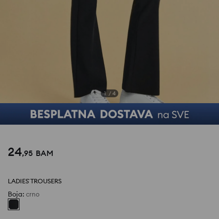
1
/
4
24
,
95
BAM
LADIES` TROUSERS
Boja
:
crno