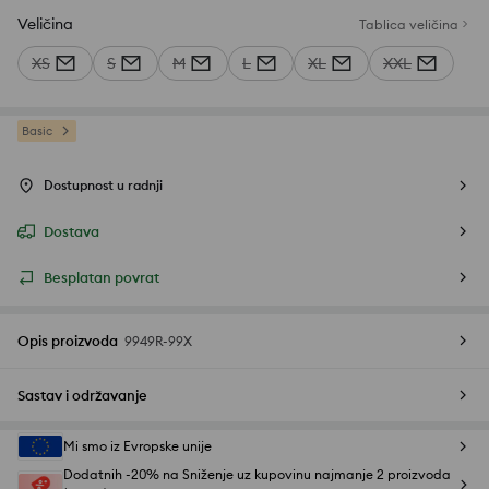
Veličina
Tablica veličina
XS
S
M
L
XL
XXL
Basic
Dostupnost u radnji
Dostava
Besplatan povrat
Opis proizvoda
9949R-99X
Sastav i održavanje
Mi smo iz Evropske unije
Dodatnih -20% na Sniženje uz kupovinu najmanje 2 proizvoda