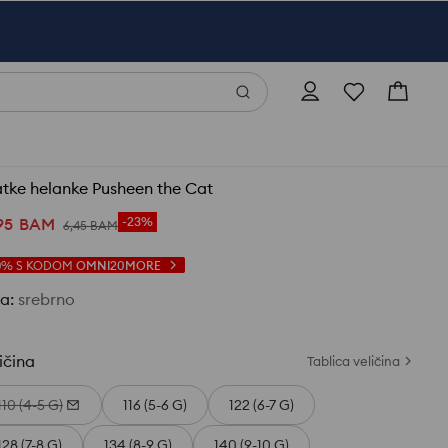
tke helanke Pusheen the Cat
95
BAM
-23%
6
,
45
BAM
0%
S KODOM
OMNI20MORE
ja
:
srebrno
ičina
Tablica veličina
110 (4-5 G)
116 (5-6 G)
122 (6-7 G)
128 (7-8 G)
134 (8-9 G)
140 (9-10 G)