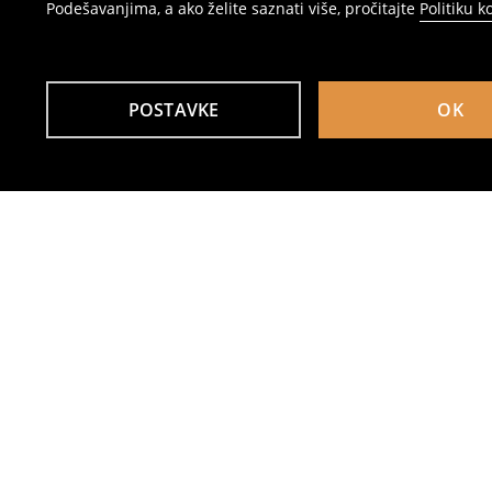
Podešavanjima, a ako želite saznati više, pročitajte
Politiku k
POSTAVKE
OK