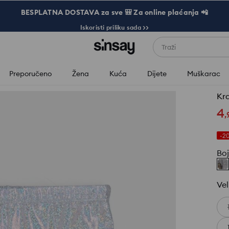
BESPLATNA DOSTAVA za sve 🎒 Za online plaćanja 📲
Iskoristi priliku sada >>
Traži
Preporučeno
Žena
Kuća
Dijete
Muškarac
Kra
4
,
-2
Bo
Vel