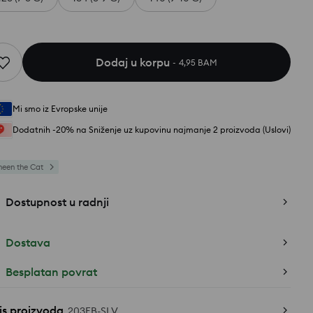
Dodaj u korpu
4,95 BAM
Mi smo iz Evropske unije
Dodatnih -20% na Sniženje uz kupovinu najmanje 2 proizvoda (Uslovi)
heen the Cat
Dostupnost u radnji
Dostava
Besplatan povrat
is proizvoda
203EB-SLV