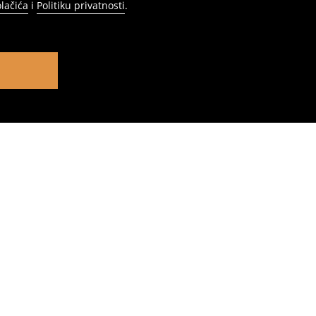
olačića
i
Politiku privatnosti
.