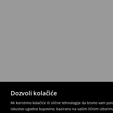
Dozvoli kolačiće
Mi koristimo kolačiće ili slične tehnologije da bismo vam p
iskustvo ugodne kupovine, bazirano na vašim ličnim izborima