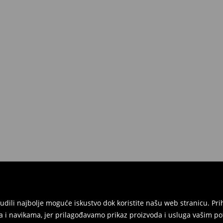
onudili najbolje moguće iskustvo dok koristite našu web stranicu. 
 i navikama, jer prilagođavamo prikaz proizvoda i usluga vašim po