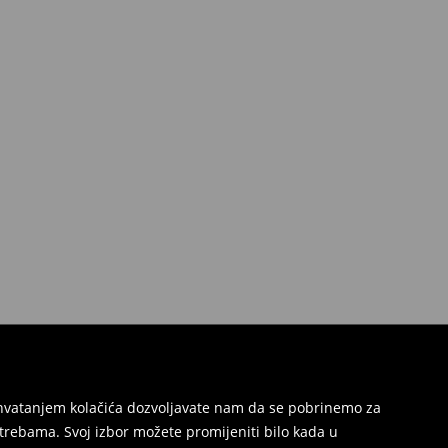
Prihvatanjem kolačića dozvoljavate nam da se pobrinemo za
trebama. Svoj izbor možete promijeniti bilo kada u