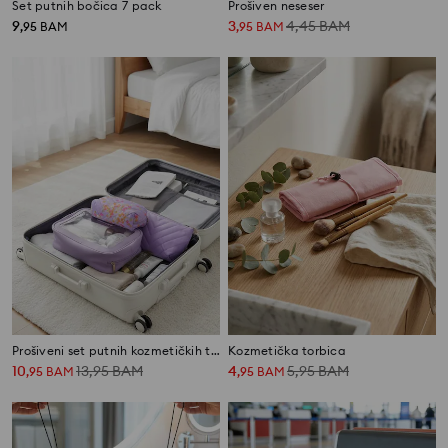
Set putnih bočica 7 pack
Prošiven neseser
9
3
4,45
BAM
,
95
BAM
,
95
BAM
Prošiveni set putnih kozmetičkih torbica 3 kom
Kozmetička torbica
10
13,95
BAM
4
5,95
BAM
,
95
BAM
,
95
BAM