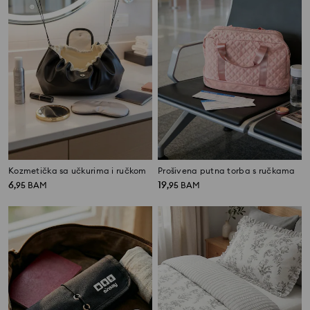
Kozmetička sa učkurima i ručkom
Prošivena putna torba s ručkama
6
19
,
95
BAM
,
95
BAM