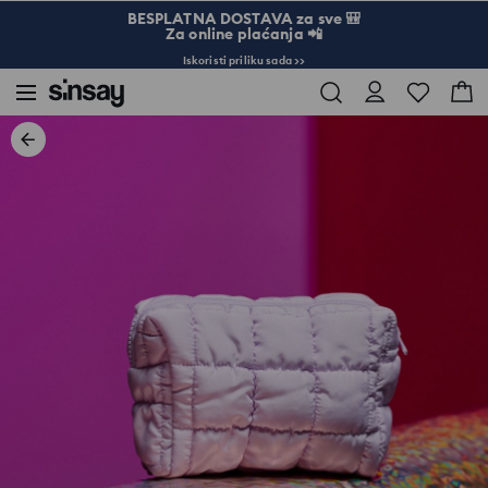
BESPLATNA DOSTAVA za sve 🎒
Za online plaćanja 📲
Iskoristi priliku sada >>