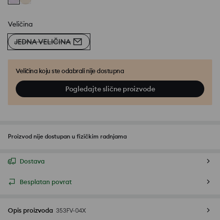
Veličina
JEDNA VELIČINA
Veličina koju ste odabrali nije dostupna
Pogledajte slične proizvode
Proizvod nije dostupan u fizičkim radnjama
Dostava
Besplatan povrat
Opis proizvoda
353FV-04X