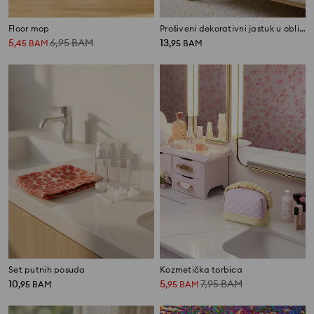
Floor mop
Prošiveni dekorativni jastuk u obliku krune
5
6,95
BAM
13
,
45
BAM
,
95
BAM
Set putnih posuda
Kozmetička torbica
10
5
7,95
BAM
,
95
BAM
,
95
BAM