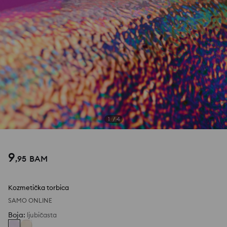
1
/
4
9
,
95
BAM
Kozmetička torbica
SAMO ONLINE
Boja
:
ljubičasta