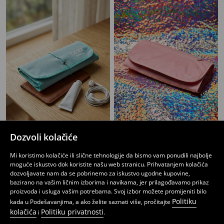
Dozvoli kolačiće
Kozmetička torbica
Organizator
3
6,45
BAM
6
,
45
BAM
,
95
BAM
Mi koristimo kolačiće ili slične tehnologije da bismo vam ponudili najbolje
moguće iskustvo dok koristite našu web stranicu. Prihvatanjem kolačića
dozvoljavate nam da se pobrinemo za iskustvo ugodne kupovine,
bazirano na vašim ličnim izborima i navikama, jer prilagođavamo prikaz
proizvoda i usluga vašim potrebama. Svoj izbor možete promijeniti bilo
Politiku
kada u Podešavanjima, a ako želite saznati više, pročitajte
kolačića
Politiku privatnosti
i
.