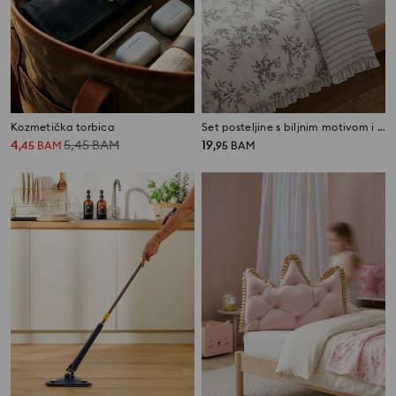
Kozmetička torbica
Set posteljine s biljnim motivom i volanima
4
5,45
BAM
19
,
45
BAM
,
95
BAM