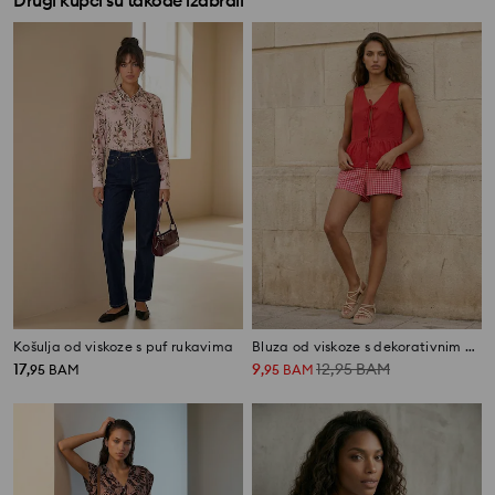
Drugi kupci su takođe izabrali
Košulja od viskoze s puf rukavima
Bluza od viskoze s dekorativnim vezicama
17
9
12,95
BAM
,
95
BAM
,
95
BAM