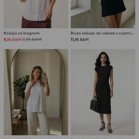
Košulja sa kragnom
Bluza košulja od viskoze s cvjetnim uzorkom
8
11,95
BAM
11
,
95
BAM
,
95
BAM