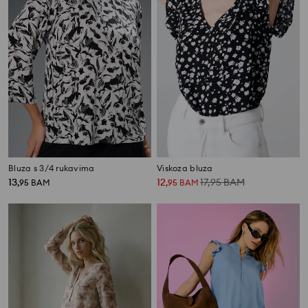
Bluza s 3/4 rukavima
Viskoza bluza
13
12
17,95
BAM
,
95
BAM
,
95
BAM