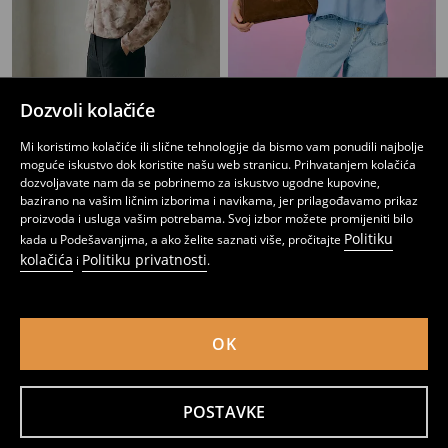
Dozvoli kolačiće
Viskozna bluza sa cvjetnim motivom
Košulja sa volanima od lyocella
Mi koristimo kolačiće ili slične tehnologije da bismo vam ponudili najbolje
12
13
17,95
BAM
,
95
BAM
,
95
BAM
moguće iskustvo dok koristite našu web stranicu. Prihvatanjem kolačića
dozvoljavate nam da se pobrinemo za iskustvo ugodne kupovine,
bazirano na vašim ličnim izborima i navikama, jer prilagođavamo prikaz
proizvoda i usluga vašim potrebama. Svoj izbor možete promijeniti bilo
Politiku
kada u Podešavanjima, a ako želite saznati više, pročitajte
kolačića
Politiku privatnosti
i
.
OK
POSTAVKE