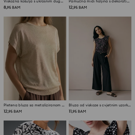
Viskozna košulja s ukrasnim dugmadima
Pamučna midi haljina s dekorativnim vezom i prorezom
8
12
,
95
BAM
,
95
BAM
Pletena bluza sa metaliziranom niti i dodatkom viskoze
Bluza od viskoze s cvjetnim uzorkom i volanima
12
11
,
95
BAM
,
95
BAM