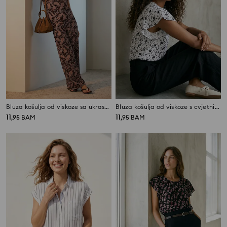
Bluza košulja od viskoze sa ukrasnim dugmadima
Bluza košulja od viskoze s cvjetnim uzorkom
11
11
,
95
BAM
,
95
BAM