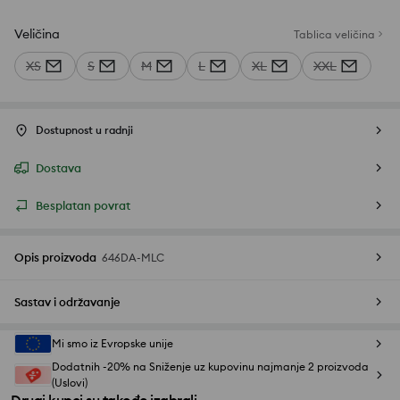
Veličina
Tablica veličina
XS
S
M
L
XL
XXL
Dostupnost u radnji
Dostava
Besplatan povrat
Opis proizvoda
646DA-MLC
Sastav i održavanje
Mi smo iz Evropske unije
Dodatnih -20% na Sniženje uz kupovinu najmanje 2 proizvoda
(Uslovi)