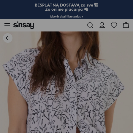
BESPLATNA DOSTAVA za sve 🎒
Za online plaćanja 📲
Iskoristi priliku sada >>