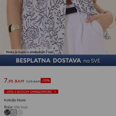
1
/
9
7
,
95
BAM
-33%
11
,
95
BAM
-20%
S KODOM
OMNI20MORE
Košulja-bluza
Boja
:
više boja