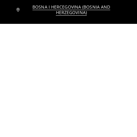
BOSNA I HERCEGOVINA (BOSNIA AND
Pamučna košulja bez rukava sa izvezenim detaljima
Košulja
HERZEGOVINA)
13
17,95
BAM
10
13,95
BAM
,
95
BAM
,
95
BAM
Majica sa volanima
Majica sa volanima
5
11,95
BAM
8
,
95
BAM
,
95
BAM