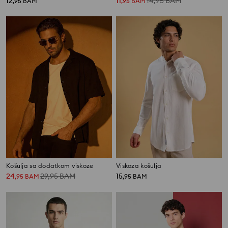
12
11
14,95
BAM
,
95
BAM
,
95
BAM
Košulja sa dodatkom viskoze
Viskoza košulja
24
29,95
BAM
15
,
95
BAM
,
95
BAM