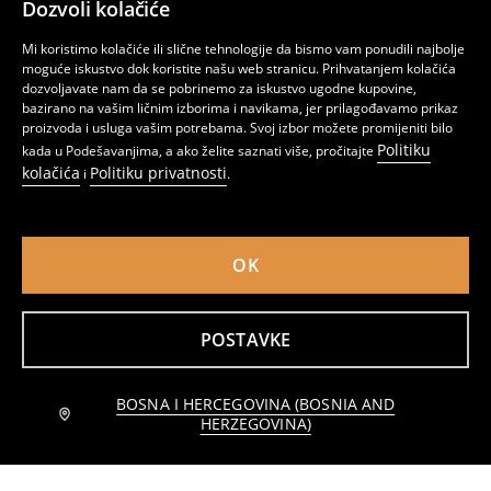
Dozvoli kolačiće
Košulja s dugim rukavima
Regular fit košulja
16
19,95
BAM
29
,
95
BAM
,
95
BAM
Mi koristimo kolačiće ili slične tehnologije da bismo vam ponudili najbolje
moguće iskustvo dok koristite našu web stranicu. Prihvatanjem kolačića
dozvoljavate nam da se pobrinemo za iskustvo ugodne kupovine,
bazirano na vašim ličnim izborima i navikama, jer prilagođavamo prikaz
proizvoda i usluga vašim potrebama. Svoj izbor možete promijeniti bilo
Politiku
kada u Podešavanjima, a ako želite saznati više, pročitajte
kolačića
Politiku privatnosti
i
.
OK
POSTAVKE
Pamučna košulja na kocke
Pamukna regular fit košulja
BOSNA I HERCEGOVINA (BOSNIA AND
Obavijesti me
14
19,95
BAM
12
16,95
BAM
,
95
BAM
,
95
BAM
HERZEGOVINA)