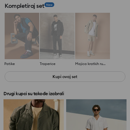
Kompletiraj set
New
Patike
Traperice
Majica kratkih rukava Basic
Kupi ovaj set
Drugi kupci su takođe izabrali