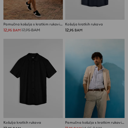
Pamučna košulja s kratkim rukavima
Košulja kratkih rukava
12
17,95
BAM
12
,
95
BAM
,
95
BAM
Košulja kratkih rukava
Pamučna košulja s kratkim rukavima