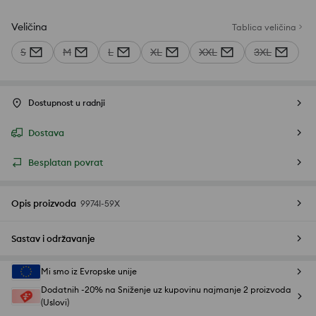
Veličina
Tablica veličina
S
M
L
XL
XXL
3XL
Dostupnost u radnji
Dostava
Besplatan povrat
Opis proizvoda
9974I-59X
Sastav i održavanje
Mi smo iz Evropske unije
Dodatnih -20% na Sniženje uz kupovinu najmanje 2 proizvoda
(Uslovi)