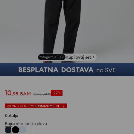
Kupi ovaj set
fotografije
1
/
7
10
,
95
BAM
-22%
13
,
95
BAM
-20%
S KODOM
OMNI20MORE
Košulja
Boja
:
mornarsko plava