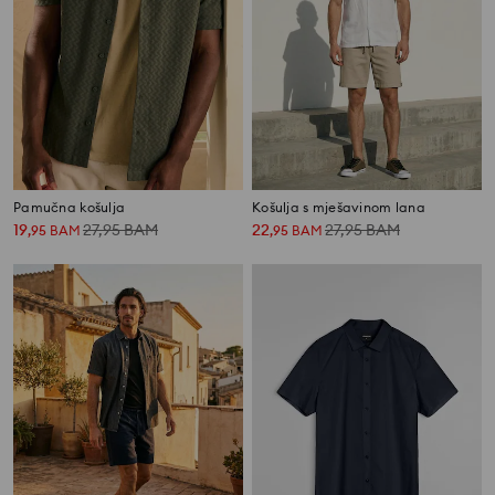
Pamučna košulja
Košulja s mješavinom lana
19
27,95
BAM
22
27,95
BAM
,
95
BAM
,
95
BAM