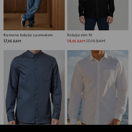
Karirana košulja s pamukom
Košulja slim fit
17
14
17,95
BAM
,
95
BAM
,
95
BAM