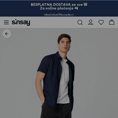
BESPLATNA DOSTAVA za sve 🎒
Za online plaćanja 📲
Iskoristi priliku sada >>