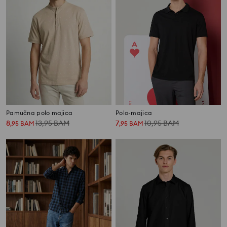
Pamučna polo majica
Polo-majica
8
13,95
BAM
7
10,95
BAM
,
95
BAM
,
95
BAM