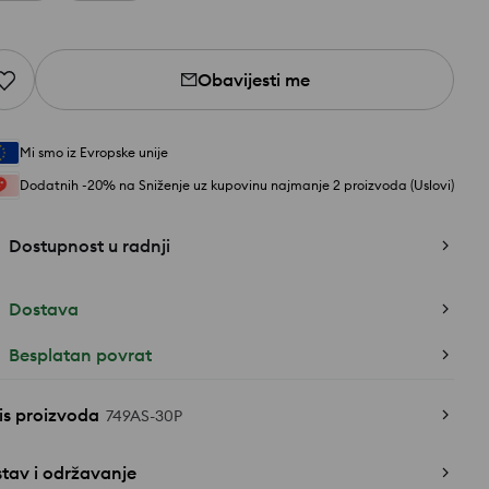
Obavijesti me
Mi smo iz Evropske unije
Dodatnih -20% na Sniženje uz kupovinu najmanje 2 proizvoda (Uslovi)
Dostupnost u radnji
Dostava
Besplatan povrat
is proizvoda
749AS-30P
tav i održavanje