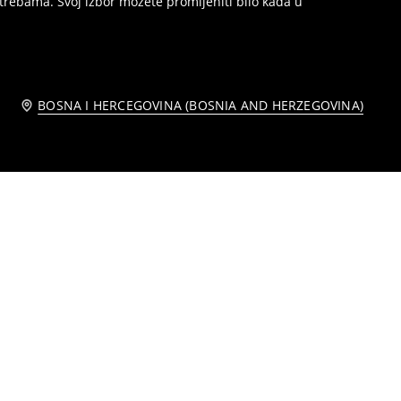
trebama. Svoj izbor možete promijeniti bilo kada u
BOSNA I HERCEGOVINA (BOSNIA AND HERZEGOVINA)