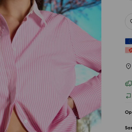
Op
Sas