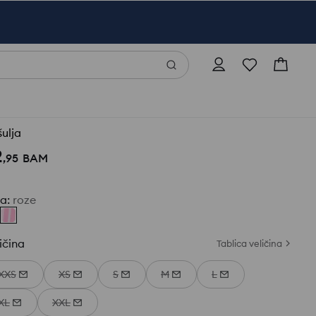
ulja
2
,
95
BAM
ja
:
roze
ičina
Tablica veličina
XXS
XS
S
M
L
XL
XXL