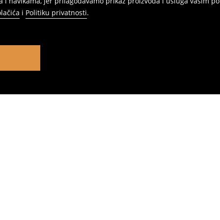
 i navikama, jer prilagođavamo prikaz proizvoda i usluga vašim po
olačića
i
Politiku privatnosti
.