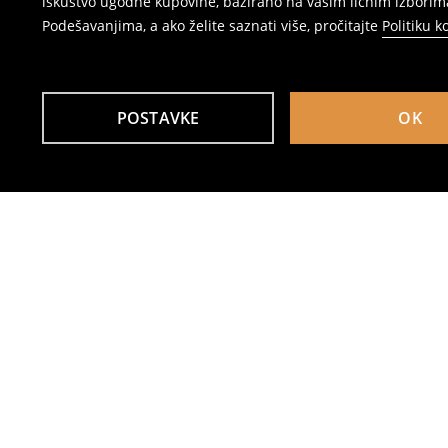
iskustvo ugodne kupovine, bazirano na vašim ličnim izborima
Podešavanjima, a ako želite saznati više, pročitajte
Politiku k
POSTAVKE
OK