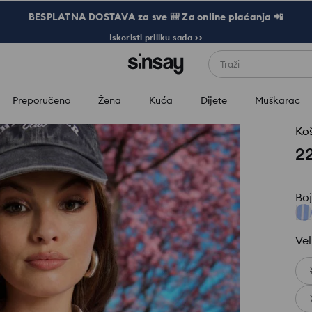
BESPLATNA DOSTAVA za sve 🎒 Za online plaćanja 📲
Iskoristi priliku sada >>
Traži
Preporučeno
Žena
Kuća
Dijete
Muškarac
Koš
2
Bo
Vel