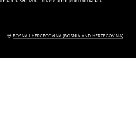
trebama. Svoj izbor možete promijeniti bilo kada u
BOSNA I HERCEGOVINA (BOSNIA AND HERZEGOVINA)