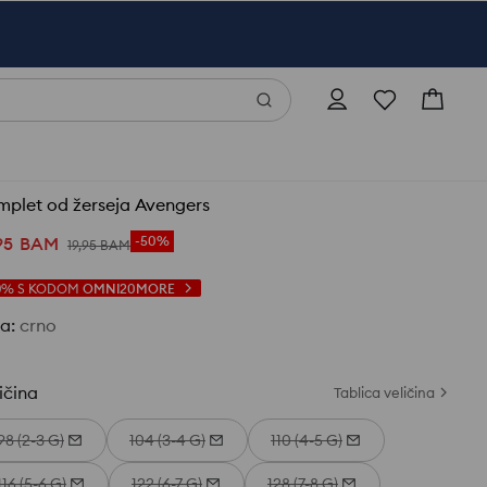
Komplet od žerseja Avengers
95
BAM
-50%
19
,
95
BAM
0%
S KODOM
OMNI20MORE
ja
:
crno
ičina
Tablica veličina
98 (2-3 G)
104 (3-4 G)
110 (4-5 G)
116 (5-6 G)
122 (6-7 G)
128 (7-8 G)