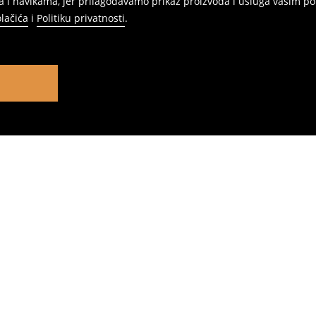
 i navikama, jer prilagođavamo prikaz proizvoda i usluga vašim po
olačića
i
Politiku privatnosti
.