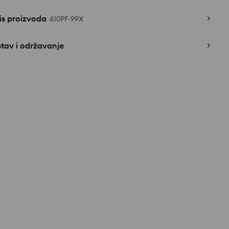
is proizvoda
610FF-99X
tav i održavanje