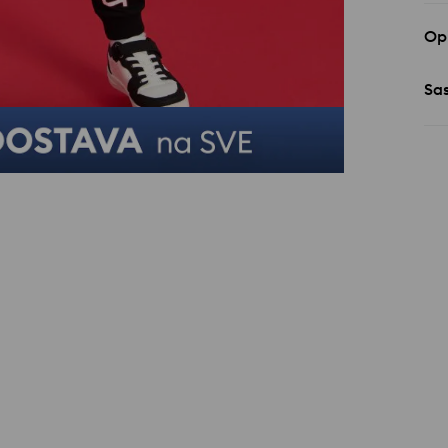
Op
Sas