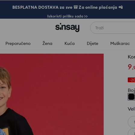
BESPLATNA DOSTAVA za sve 🎒 Za online plaćanja 📲
Iskoristi priliku sada >>
Traži
Preporučeno
Žena
Kuća
Dijete
Muškarac
9
,
-2
Bo
Vel