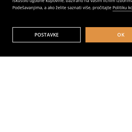
iskustvo ugodne kupovine, bazirano na vašim ličnim izborima
Podešavanjima, a ako želite saznati više, pročitajte
Politiku k
POSTAVKE
OK