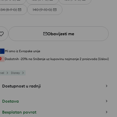
134 (8-9 G)
140 (9-10 G)
Obavijesti me
Mi smo iz Evropske unije
Dodatnih -20% na Sniženje uz kupovinu najmanje 2 proizvoda (Uslovi)
vel
Disney
Dostupnost u radnji
Dostava
Besplatan povrat