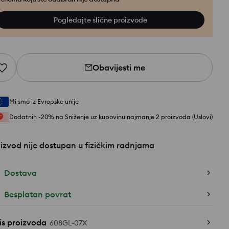
Pogledajte slične proizvode
Obavijesti me
Mi smo iz Evropske unije
Dodatnih -20% na Sniženje uz kupovinu najmanje 2 proizvoda (Uslovi)
izvod nije dostupan u fizičkim radnjama
Dostava
Besplatan povrat
is proizvoda
608GL-07X