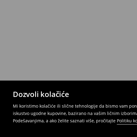
Dozvoli kolačiće
Mi koristimo kolačiće ili slične tehnologije da bismo vam p
iskustvo ugodne kupovine, bazirano na vašim ličnim izborima
Podešavanjima, a ako želite saznati više, pročitajte
Politiku k