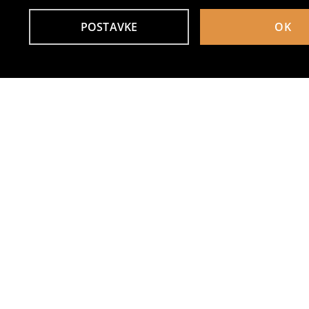
POSTAVKE
OK
Drugi kupci su takođe izabrali
Vrtna dekoracija u obliku zeca s guskom
Organizator za nakit
2
22
,
45
BAM
4,95
BAM
,
95
BAM
Dekorativna biljka – buket ruža