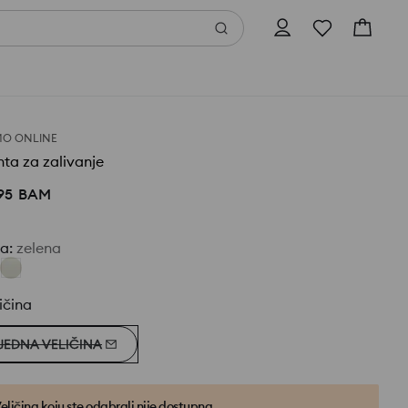
O ONLINE
ta za zalivanje
95
BAM
ja
:
zelena
ičina
JEDNA VELIČINA
eličina koju ste odabrali nije dostupna