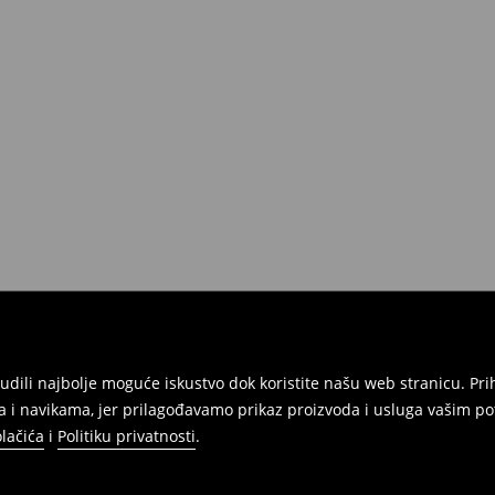
onudili najbolje moguće iskustvo dok koristite našu web stranicu. 
 i navikama, jer prilagođavamo prikaz proizvoda i usluga vašim po
olačića
i
Politiku privatnosti
.