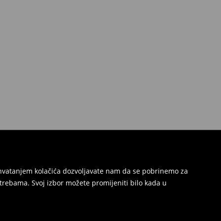
Prihvatanjem kolačića dozvoljavate nam da se pobrinemo za
trebama. Svoj izbor možete promijeniti bilo kada u