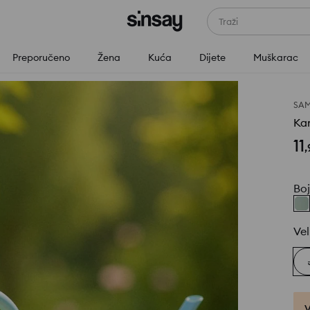
Traži
Preporučeno
Žena
Kuća
Dijete
Muškarac
SAM
Kan
11
,
Bo
Vel
V