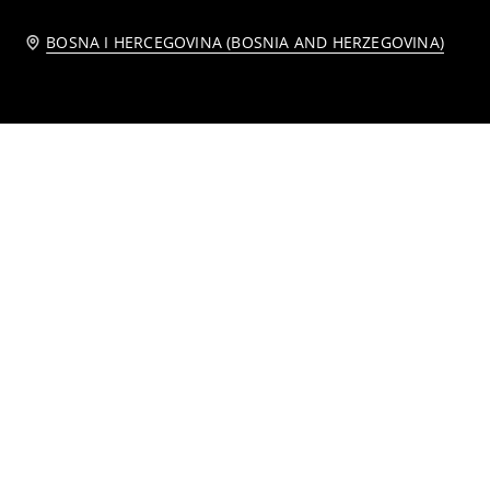
BOSNA I HERCEGOVINA (BOSNIA AND HERZEGOVINA)
Metalna viseća saksija
11
,
95
BAM
Pojilica za ptice u obliku cvijeta s figurom ptice
Metalna viseća saksija