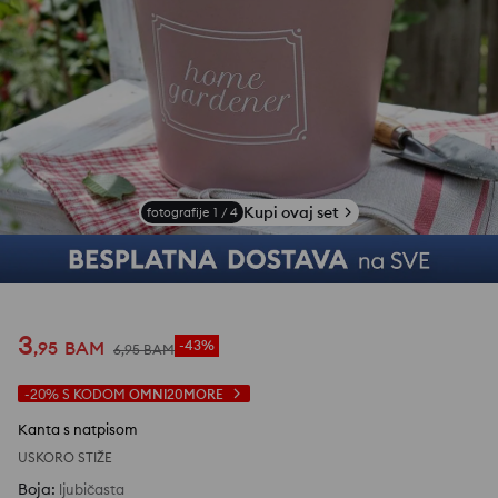
Kupi ovaj set
fotografije
1
/
4
3
,
95
BAM
-43%
6
,
95
BAM
-20%
S KODOM
OMNI20MORE
Kanta s natpisom
USKORO STIŽE
Boja
:
ljubičasta