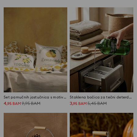
Set pamučnih jastučnica s motivom limuna 2 pack
Staklena bočica za tečni deterdžent
4
9,95
BAM
3
5,45
BAM
,
95
BAM
,
95
BAM