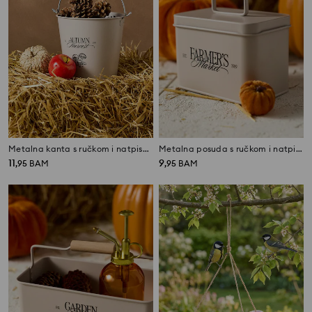
Metalna kanta s ručkom i natpisom „Autumn Harvest“
Metalna posuda s ručkom i natpisom „Farmer's Market“
11
9
,
95
BAM
,
95
BAM