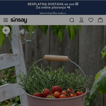
BESPLATNA DOSTAVA za sve 🎒
Za online plaćanja 📲
Iskoristi priliku sada >>