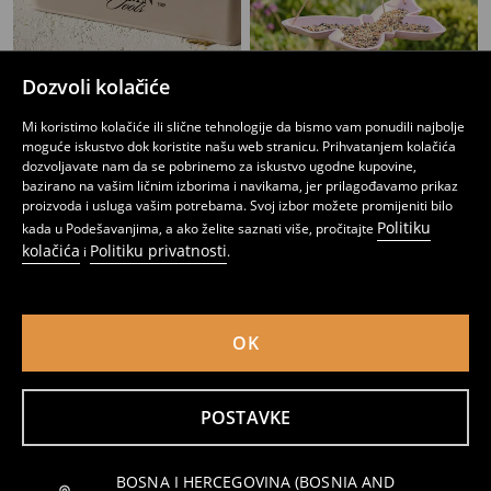
Dozvoli kolačiće
Metalni organizer za vrtni alat s ručkom
Hranilica za ptice u obliku leptira
Mi koristimo kolačiće ili slične tehnologije da bismo vam ponudili najbolje
9
3
5,45
BAM
,
95
BAM
,
95
BAM
moguće iskustvo dok koristite našu web stranicu. Prihvatanjem kolačića
dozvoljavate nam da se pobrinemo za iskustvo ugodne kupovine,
bazirano na vašim ličnim izborima i navikama, jer prilagođavamo prikaz
proizvoda i usluga vašim potrebama. Svoj izbor možete promijeniti bilo
Politiku
kada u Podešavanjima, a ako želite saznati više, pročitajte
kolačića
Politiku privatnosti
i
.
OK
POSTAVKE
BOSNA I HERCEGOVINA (BOSNIA AND