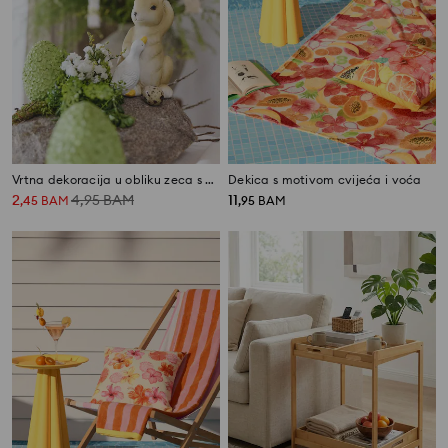
Vrtna dekoracija u obliku zeca s guskom
Dekica s motivom cvijeća i voća
2
4,95
BAM
11
,
45
BAM
,
95
BAM