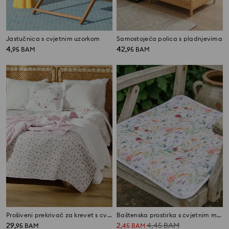
Jastučnica s cvjetnim uzorkom
Samostojeća polica s pladnjevima
4
42
,
95
BAM
,
95
BAM
Prošiveni prekrivač za krevet s cvjetnim uzorkom
Baštenska prostirka s cvjetnim motivom
29
2
4,45
BAM
,
95
BAM
,
45
BAM