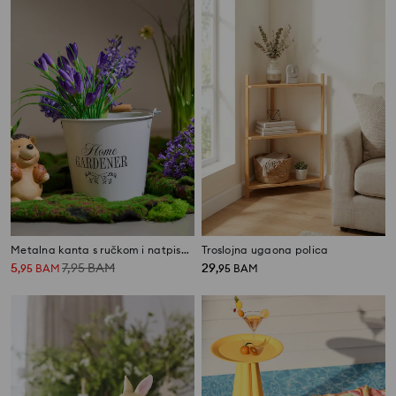
Metalna kanta s ručkom i natpisom Home Gardener
Troslojna ugaona polica
5
7,95
BAM
29
,
95
BAM
,
95
BAM