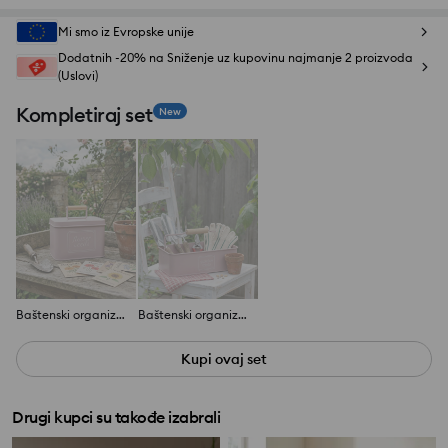
Mi smo iz Evropske unije
Dodatnih -20% na Sniženje uz kupovinu najmanje 2 proizvoda
(Uslovi)
Kompletiraj set
New
Baštenski organizator za sjeme
Baštenski organizator s ručkom i natpisom
Kupi ovaj set
Drugi kupci su takođe izabrali