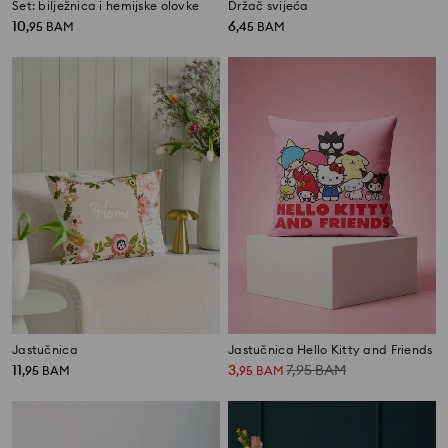
Set: bilježnica i hemijske olovke
Držač svijeća
10
6
,
95
BAM
,
45
BAM
Jastučnica
Jastučnica Hello Kitty and Friends
11
3
7,95
BAM
,
95
BAM
,
95
BAM