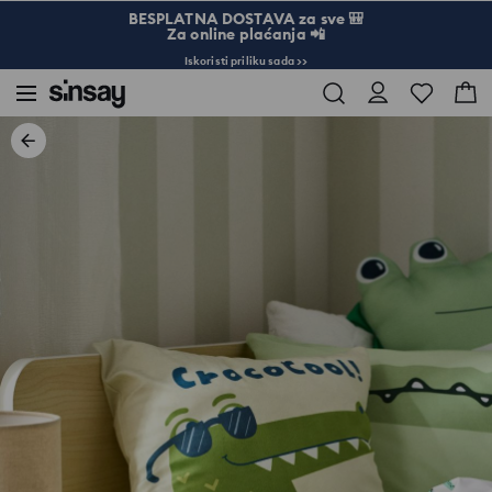
BESPLATNA DOSTAVA za sve 🎒
Za online plaćanja 📲
Iskoristi priliku sada >>