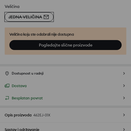
Veličina
JEDNA VELIČINA
Veličina koju ste odabrali nije dostupna
Pogledajte slične proizvode
Dostupnost u radnji
Dostava
Besplatan povrat
Opis proizvoda
462EJ-01X
Sastav i održavanje