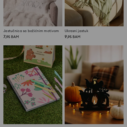
Jastučnica sa božićnim motivom
Ukrasni jastuk
7
9
,
95
BAM
,
95
BAM