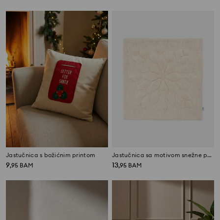
Jastučnica s božićnim printom
Jastučnica sa motivom snežne pahulje
9
13
,
95
BAM
,
95
BAM