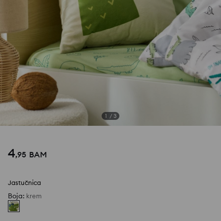
1
/
3
4
,
95
BAM
Jastučnica
Boja
:
krem