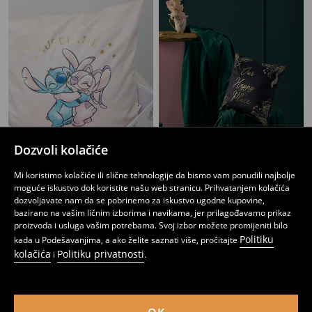
Dozvoli kolačiće
Jastučnica Stitch
Jastučnica
Mi koristimo kolačiće ili slične tehnologije da bismo vam ponudili najbolje
4
6,95
BAM
4
5,95
BAM
,
95
BAM
,
95
BAM
moguće iskustvo dok koristite našu web stranicu. Prihvatanjem kolačića
dozvoljavate nam da se pobrinemo za iskustvo ugodne kupovine,
bazirano na vašim ličnim izborima i navikama, jer prilagođavamo prikaz
proizvoda i usluga vašim potrebama. Svoj izbor možete promijeniti bilo
Politiku
kada u Podešavanjima, a ako želite saznati više, pročitajte
kolačića
Politiku privatnosti
i
.