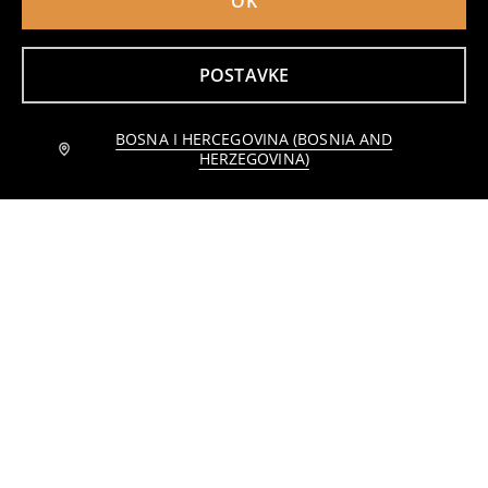
OK
POSTAVKE
BOSNA I HERCEGOVINA (BOSNIA AND
Obavijesti me
Jastučnica
Jastučnice 2 komada
HERZEGOVINA)
8
9
,
95
BAM
,
95
BAM