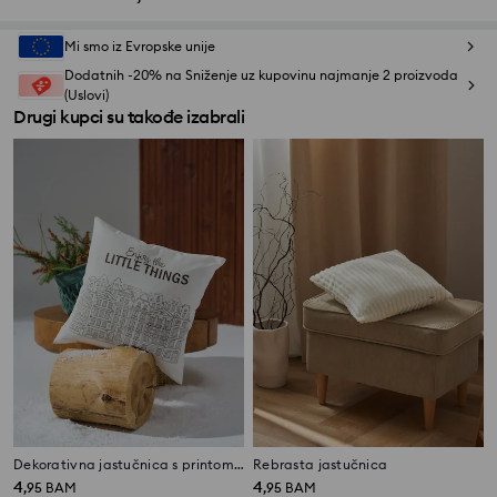
Mi smo iz Evropske unije
Dodatnih -20% na Sniženje uz kupovinu najmanje 2 proizvoda
(Uslovi)
Drugi kupci su takođe izabrali
Dekorativna jastučnica s printom kuća i natpisom
Rebrasta jastučnica
4
4
,
95
BAM
,
95
BAM