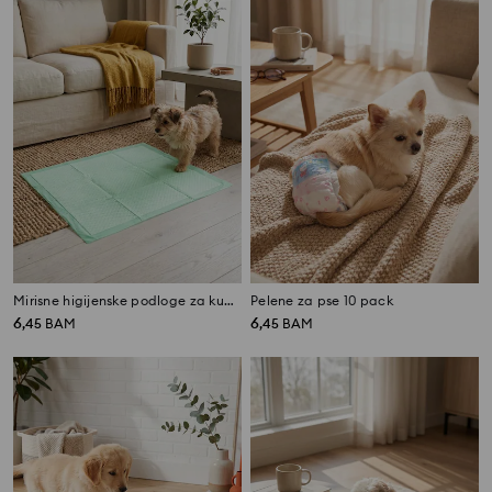
Mirisne higijenske podloge za kućne ljubimce 15 pack
Pelene za pse 10 pack
6
6
,
45
BAM
,
45
BAM