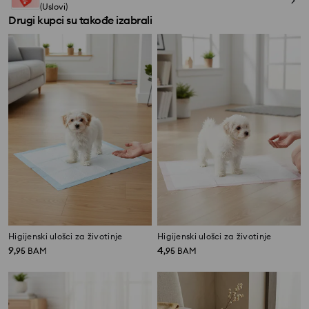
(Uslovi)
Drugi kupci su takođe izabrali
Higijenski ulošci za životinje
Higijenski ulošci za životinje
9
4
,
95
BAM
,
95
BAM