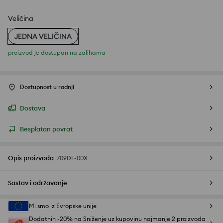
Veličina
JEDNA VELIČINA
proizvod je dostupan na zalihama
Dostupnost u radnji
Dostava
Besplatan povrat
Opis proizvoda
709DF-00X
Sastav i održavanje
Mi smo iz Evropske unije
Dodatnih -20% na Sniženje uz kupovinu najmanje 2 proizvoda