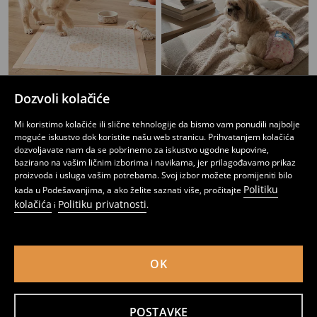
Dozvoli kolačiće
Higijenske podloge za životinje s jesenjim motivom 15 pack
Pelene za pse 10 pack
Mi koristimo kolačiće ili slične tehnologije da bismo vam ponudili najbolje
6
7
,
45
BAM
,
95
BAM
moguće iskustvo dok koristite našu web stranicu. Prihvatanjem kolačića
dozvoljavate nam da se pobrinemo za iskustvo ugodne kupovine,
bazirano na vašim ličnim izborima i navikama, jer prilagođavamo prikaz
proizvoda i usluga vašim potrebama. Svoj izbor možete promijeniti bilo
Politiku
kada u Podešavanjima, a ako želite saznati više, pročitajte
kolačića
Politiku privatnosti
i
.
OK
POSTAVKE