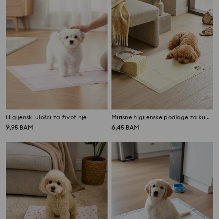
Higijenski ulošci za životinje
Mirisne higijenske podloge za kućne ljubimce 15 pack
9
6
,
95
BAM
,
45
BAM