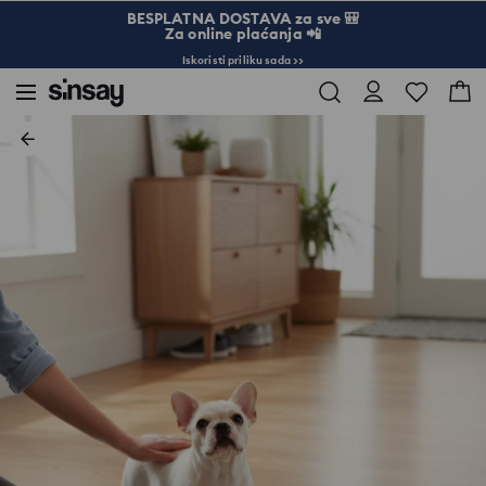
BESPLATNA DOSTAVA za sve 🎒
Za online plaćanja 📲
Iskoristi priliku sada >>