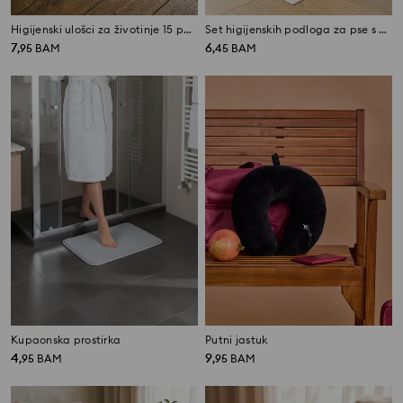
Higijenski ulošci za životinje 15 pack
Set higijenskih podloga za pse s motivom srca 15 komada
7
6
,
95
BAM
,
45
BAM
Kupaonska prostirka
Putni jastuk
4
9
,
95
BAM
,
95
BAM