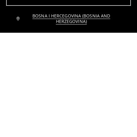
BOSNA I HERCEGOVINA (BOSNIA AND
Podloga za mačji wc
Peškir za životinje
HERZEGOVINA)
8
6
,
95
BAM
,
45
BAM
Četka za kućne ljubimce
Kišobran
5
6
,
95
BAM
,
45
BAM