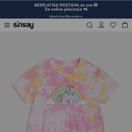
BESPLATNA DOSTAVA za sve 🎒
Za online plaćanja 📲
Iskoristi priliku sada >>