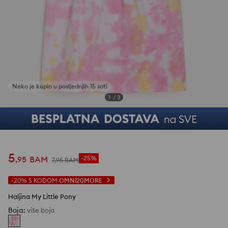
1
/
3
5
,
95
BAM
-25%
7
,
95
BAM
-20%
S KODOM
OMNI20MORE
Haljina My Little Pony
Boja
:
više boja