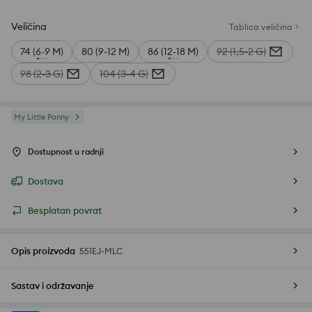
Veličina
Tablica veličina
74 (6-9 M)
80 (9-12 M)
86 (12-18 M)
92 (1,5-2 G)
98 (2-3 G)
104 (3-4 G)
My Little Ponny
Dostupnost u radnji
Dostava
Besplatan povrat
Opis proizvoda
551EJ-MLC
Sastav i održavanje