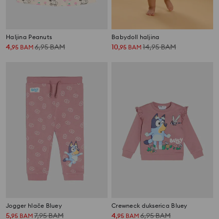
Haljina Peanuts
Babydoll haljina
4
6,95
BAM
10
14,95
BAM
,
95
BAM
,
95
BAM
Jogger hlače Bluey
Crewneck dukserica Bluey
5
7,95
BAM
4
6,95
BAM
,
95
BAM
,
95
BAM