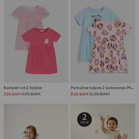
Komplet od 2 haljine
Pamučne haljine 2 pakovanja Minnie Mouse
7
9,95
BAM
9
12,95
BAM
,
95
BAM
,
95
BAM