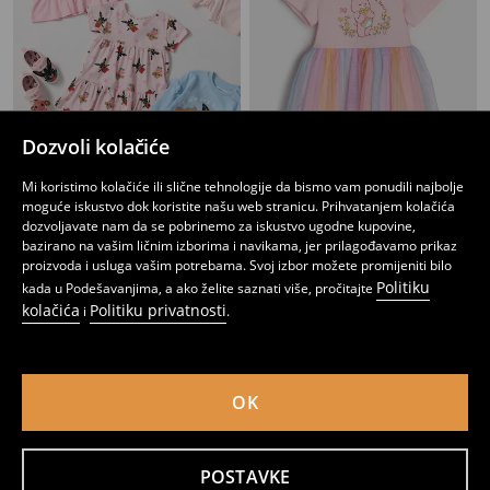
Dozvoli kolačiće
Mi koristimo kolačiće ili slične tehnologije da bismo vam ponudili najbolje
moguće iskustvo dok koristite našu web stranicu. Prihvatanjem kolačića
dozvoljavate nam da se pobrinemo za iskustvo ugodne kupovine,
Haljina s printom Bing
Haljina sa til donjim dijelom Care Bears
bazirano na vašim ličnim izborima i navikama, jer prilagođavamo prikaz
3
5,95
BAM
8
11,95
BAM
,
45
BAM
,
95
BAM
proizvoda i usluga vašim potrebama. Svoj izbor možete promijeniti bilo
Politiku
kada u Podešavanjima, a ako želite saznati više, pročitajte
kolačića
Politiku privatnosti
i
.
OK
POSTAVKE