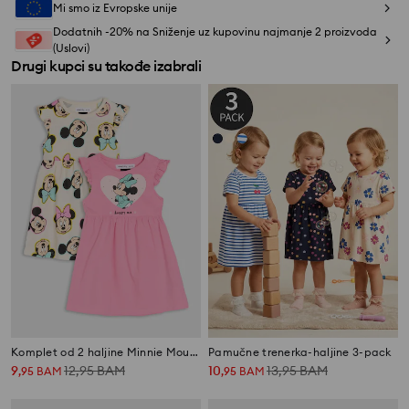
Mi smo iz Evropske unije
Dodatnih -20% na Sniženje uz kupovinu najmanje 2 proizvoda
(Uslovi)
Drugi kupci su takođe izabrali
Komplet od 2 haljine Minnie Mouse
Pamučne trenerka-haljine 3-pack
9
12,95
BAM
10
13,95
BAM
,
95
BAM
,
95
BAM