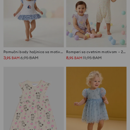
Pamučni body haljinica sa motivom jedrilice
Romperi sa cvetnim motivom – 2 komada
3
6,95
BAM
8
11,95
BAM
,
95
BAM
,
95
BAM