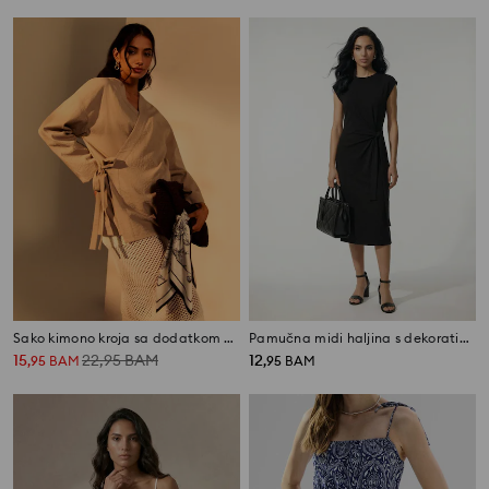
Sako kimono kroja sa dodatkom viskoze
Pamučna midi haljina s dekorativnim vezom i prorezom
15
22,95
BAM
12
,
95
BAM
,
95
BAM