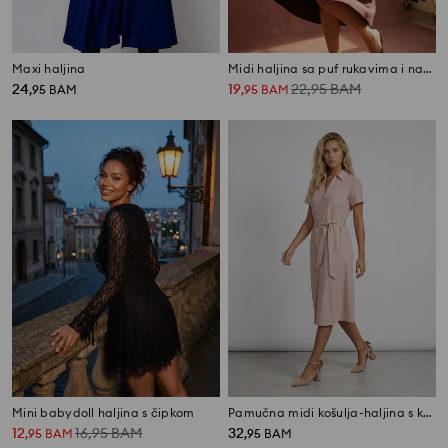
Maxi haljina
Midi haljina sa puf rukavima i nabiranjem, sa viskozom
24
19
22,95
BAM
,
95
BAM
,
95
BAM
Mini babydoll haljina s čipkom
Pamučna midi košulja-haljina s kratkim rukavima
12
16,95
BAM
32
,
95
BAM
,
95
BAM