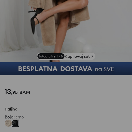
Kupi ovaj set
fotografije
1
/
5
13
,
95
BAM
Haljina
Boja
:
crno