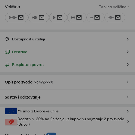
Veličina
Tablica veličina
XXS
XS
S
M
L
XL
Dostupnost u radnji
Dostava
Besplatan povrat
Opis proizvoda
9649Z-99X
Sastav i održavanje
Mi smo iz Evropske unije
Dodatnih -20% na Sniženje uz kupovinu najmanje 2 proizvoda
(Uslovi)