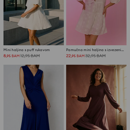
Mini haljina s puff rukavom
Pamučna mini haljina s izvezenim cvijećem
8
12,95
BAM
22
32,95
BAM
,
95
BAM
,
95
BAM