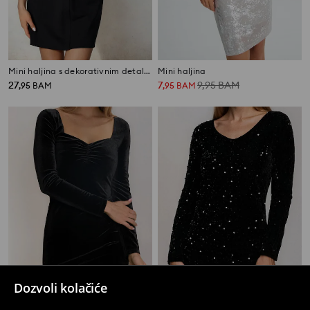
Mini haljina s dekorativnim detaljem na dekolteu
Mini haljina
27
7
9,95
BAM
,
95
BAM
,
95
BAM
Dozvoli kolačiće
Mini haljina
Mini haljina