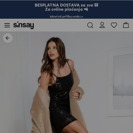
BESPLATNA DOSTAVA za sve 🎒
Za online plaćanja 📲
Iskoristi priliku sada >>