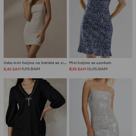
Uska mini haljina na bretele sa viskozom
Mini haljina sa uzorkom
6
9,95
BAM
8
10,95
BAM
,
45
BAM
,
95
BAM