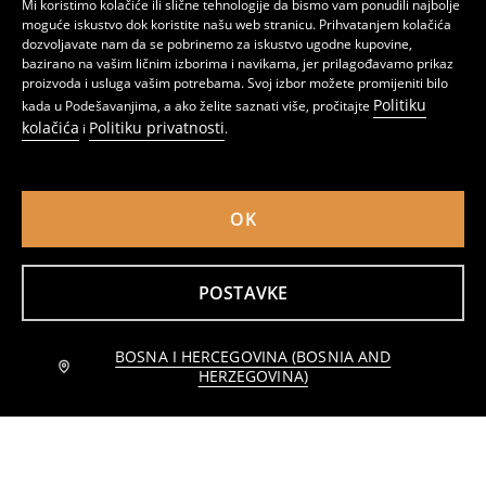
Mi koristimo kolačiće ili slične tehnologije da bismo vam ponudili najbolje
19
29
,
95
BAM
,
95
BAM
moguće iskustvo dok koristite našu web stranicu. Prihvatanjem kolačića
dozvoljavate nam da se pobrinemo za iskustvo ugodne kupovine,
bazirano na vašim ličnim izborima i navikama, jer prilagođavamo prikaz
proizvoda i usluga vašim potrebama. Svoj izbor možete promijeniti bilo
Politiku
kada u Podešavanjima, a ako želite saznati više, pročitajte
kolačića
Politiku privatnosti
i
.
OK
POSTAVKE
BOSNA I HERCEGOVINA (BOSNIA AND
Obavijesti me
Elegantna midi haljina na široke bretele
Mini haljina
HERZEGOVINA)
12
22,95
BAM
9
17,95
BAM
,
95
BAM
,
95
BAM