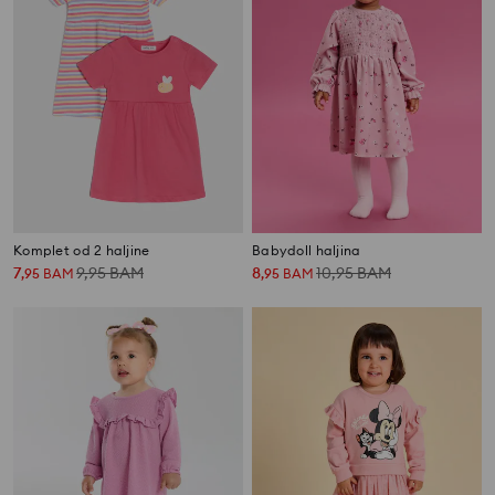
Komplet od 2 haljine
Babydoll haljina
7
9,95
BAM
8
10,95
BAM
,
95
BAM
,
95
BAM