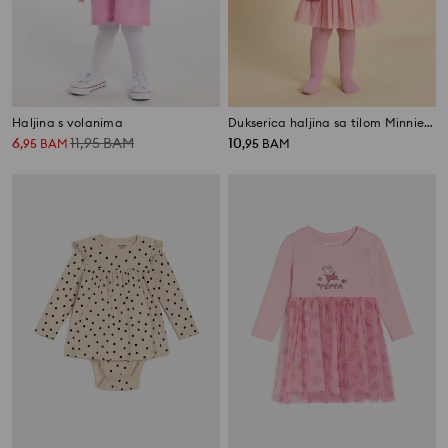
Haljina s volanima
Dukserica haljina sa tilom Minnie Mouse
6
11,95
BAM
10
,
95
BAM
,
95
BAM