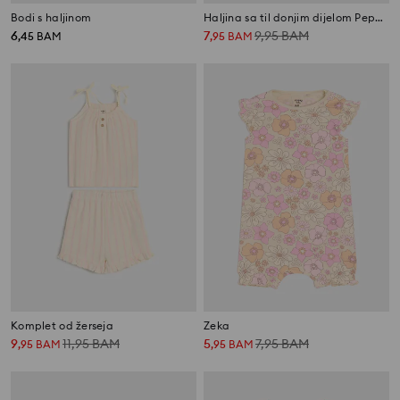
Bodi s haljinom
Haljina sa til donjim dijelom Peppa Pig
6
7
9,95
BAM
,
45
BAM
,
95
BAM
Komplet od žerseja
Zeka
9
11,95
BAM
5
7,95
BAM
,
95
BAM
,
95
BAM