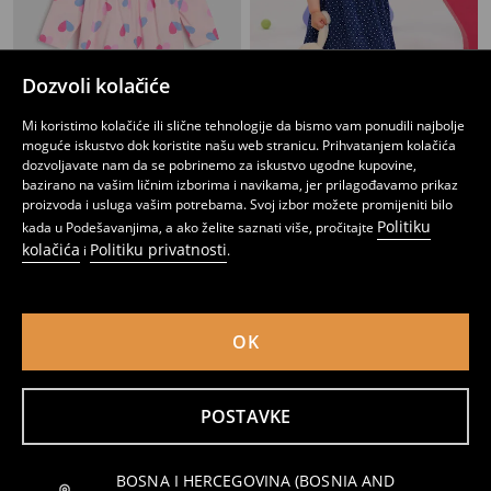
Dozvoli kolačiće
Mi koristimo kolačiće ili slične tehnologije da bismo vam ponudili najbolje
moguće iskustvo dok koristite našu web stranicu. Prihvatanjem kolačića
dozvoljavate nam da se pobrinemo za iskustvo ugodne kupovine,
Haljina sa volanima
Haljina sa tačkicama
bazirano na vašim ličnim izborima i navikama, jer prilagođavamo prikaz
3
3,95
BAM
6
8,95
BAM
,
45
BAM
,
95
BAM
proizvoda i usluga vašim potrebama. Svoj izbor možete promijeniti bilo
Politiku
kada u Podešavanjima, a ako želite saznati više, pročitajte
kolačića
Politiku privatnosti
i
.
OK
POSTAVKE
BOSNA I HERCEGOVINA (BOSNIA AND