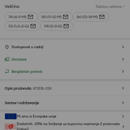
Veličina
Tablica veličina
74 (6-9 M)
80 (9-12 M)
86 (12-18 M)
92 (1,5-2 G)
98 (2-3 G)
Dostupnost u radnji
Dostava
Besplatan povrat
Opis proizvoda
873DB-03X
Sastav i održavanje
Mi smo iz Evropske unije
Dodatnih -20% na Sniženje uz kupovinu najmanje 2 proizvoda
(Uslovi)