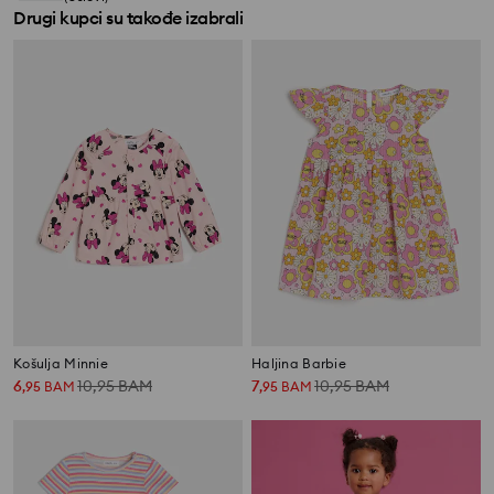
Drugi kupci su takođe izabrali
Košulja Minnie
Haljina Barbie
6
10,95
BAM
7
10,95
BAM
,
95
BAM
,
95
BAM