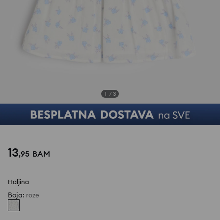
1
/
3
13
,
95
BAM
Haljina
Boja
:
roze