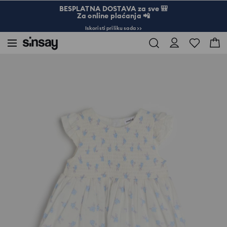
BESPLATNA DOSTAVA za sve 🎒
Za online plaćanja 📲
Iskoristi priliku sada >>