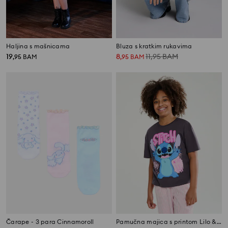
Haljina s mašnicama
Bluza s kratkim rukavima
19
8
11,95
BAM
,
95
BAM
,
95
BAM
Čarape - 3 para Cinnamoroll
Pamučna majica s printom Lilo & Stitch