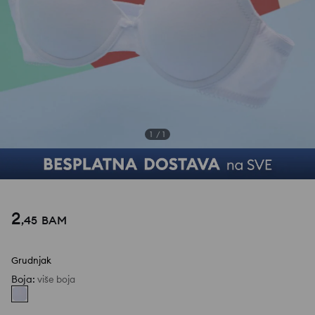
1
/
1
2
,
45
BAM
Grudnjak
Boja
:
više boja