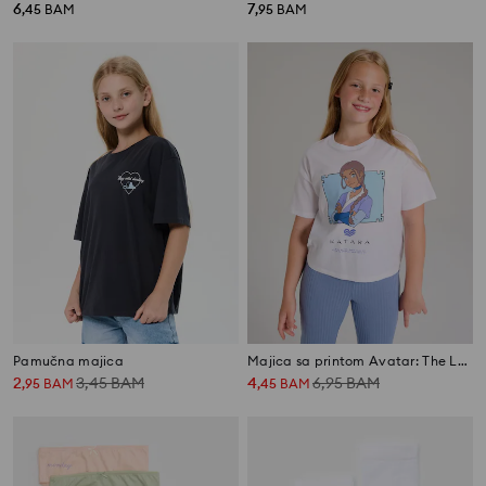
6
7
,
45
BAM
,
95
BAM
Pamučna majica
Majica sa printom Avatar: The Last Airbender, Katara
2
3,45
BAM
4
6,95
BAM
,
95
BAM
,
45
BAM