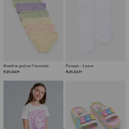
Klasične gaćice 7 komada
Čarape - 2 para
9
4
,
95
BAM
,
95
BAM