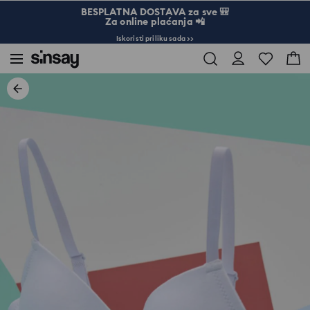
BESPLATNA DOSTAVA za sve 🎒
Za online plaćanja 📲
Iskoristi priliku sada >>