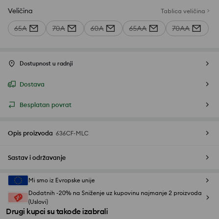
Veličina
Tablica veličina
65A
70A
60A
65AA
70AA
Dostupnost u radnji
Dostava
Besplatan povrat
Opis proizvoda
636CF-MLC
Sastav i održavanje
Mi smo iz Evropske unije
Dodatnih -20% na Sniženje uz kupovinu najmanje 2 proizvoda
(Uslovi)
Drugi kupci su takođe izabrali