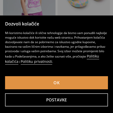
Dozvoli kolačiće
Dvodijelna pidžama Pokémon
Tie-dye papuče sa 3D aplikacijom Care Bears
Mi koristimo kolačiće ili slične tehnologije da bismo vam ponudili najbolje
10
9
12,95
BAM
,
95
BAM
,
95
BAM
moguće iskustvo dok koristite našu web stranicu. Prihvatanjem kolačića
dozvoljavate nam da se pobrinemo za iskustvo ugodne kupovine,
bazirano na vašim ličnim izborima i navikama, jer prilagođavamo prikaz
proizvoda i usluga vašim potrebama. Svoj izbor možete promijeniti bilo
Politiku
kada u Podešavanjima, a ako želite saznati više, pročitajte
kolačića
Politiku privatnosti
i
.
OK
POSTAVKE