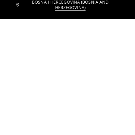
BOSNA I HERCEGOVINA (BOSNIA AND
Obavijesti me
Duge prugaste čarape 3 pack
Šnorujući visoki tenisice
HERZEGOVINA)
2
5,95
BAM
24
32,95
BAM
,
95
BAM
,
95
BAM
Crewneck dukserica Pusheen the Cat
Tajice - 2 komada
10
13,95
BAM
12
,
95
BAM
,
95
BAM