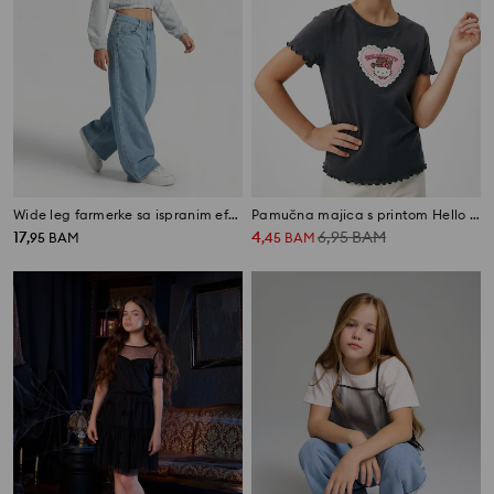
Wide leg farmerke sa ispranim efektom
Pamučna majica s printom Hello Kitty
17
4
6,95
BAM
,
95
BAM
,
45
BAM