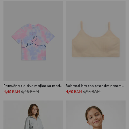
Pamučna tie-dye majica sa motivom srca Hello Kitty and Friends
Rebrasti bra top s tankim naramenicama
4
6,45
BAM
4
6,95
BAM
,
45
BAM
,
95
BAM