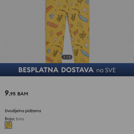
1
/
5
9
,
95
BAM
Dvodijelna pidžama
Boja
:
žuta