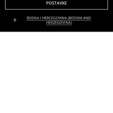
POSTAVKE
BOSNA I HERCEGOVINA (BOSNIA AND
Obavijesti me
Dvodelna pidžama sa svemirskim motivom
Dvodijelna pidžama
HERZEGOVINA)
9
11
,
95
BAM
,
95
BAM
Dvodelna pidžama sa svemirskim motivom
Dvodijelna pidžama