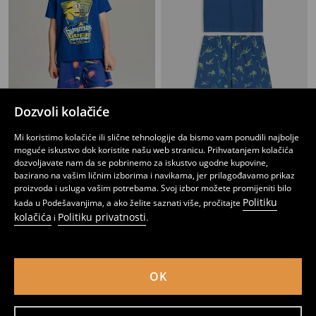
Dozvoli kolačiće
Dvodijelna pidžama Minions
Dvodijelna pidžama
Mi koristimo kolačiće ili slične tehnologije da bismo vam ponudili najbolje
5
9,95
BAM
10
,
45
BAM
,
95
BAM
moguće iskustvo dok koristite našu web stranicu. Prihvatanjem kolačića
dozvoljavate nam da se pobrinemo za iskustvo ugodne kupovine,
bazirano na vašim ličnim izborima i navikama, jer prilagođavamo prikaz
proizvoda i usluga vašim potrebama. Svoj izbor možete promijeniti bilo
Politiku
kada u Podešavanjima, a ako želite saznati više, pročitajte
kolačića
Politiku privatnosti
i
.
OK