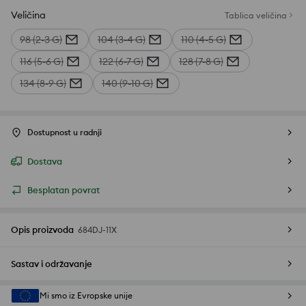
Veličina
Tablica veličina
98 (2-3 G)
104 (3-4 G)
110 (4-5 G)
116 (5-6 G)
122 (6-7 G)
128 (7-8 G)
134 (8-9 G)
140 (9-10 G)
Dostupnost u radnji
Dostava
Besplatan povrat
Opis proizvoda
684DJ-11X
Sastav i održavanje
Mi smo iz Evropske unije