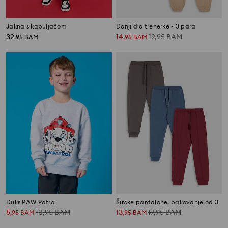
Jakna s kapuljačom
Donji dio trenerke - 3 para
32
14
19,95
BAM
,
95
BAM
,
95
BAM
Duks PAW Patrol
Široke pantalone, pakovanje od 3
5
10,95
BAM
13
17,95
BAM
,
95
BAM
,
95
BAM