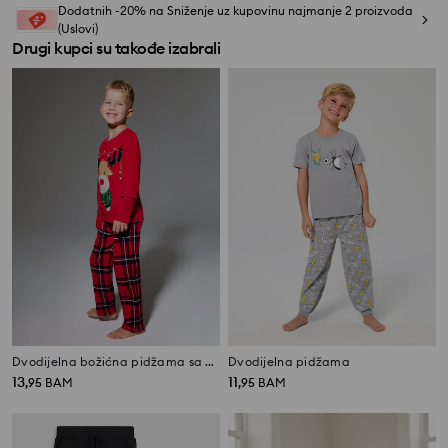
Dodatnih -20% na Sniženje uz kupovinu najmanje 2 proizvoda
(Uslovi)
Drugi kupci su takođe izabrali
Dvodijelna božićna pidžama sa printom irvasa
Dvodijelna pidžama
13
11
,
95
BAM
,
95
BAM