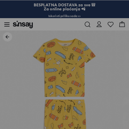
BESPLATNA DOSTAVA za sve 🎒
Za online plaćanja 📲
Iskoristi priliku sada >>