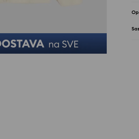
Op
Sas