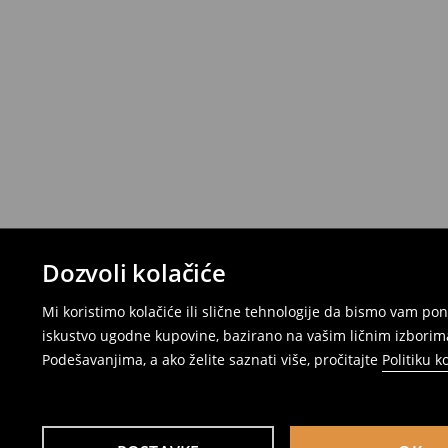
Dozvoli kolačiće
Mi koristimo kolačiće ili slične tehnologije da bismo vam p
iskustvo ugodne kupovine, bazirano na vašim ličnim izborima
Podešavanjima, a ako želite saznati više, pročitajte
Politiku k