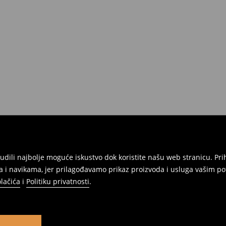
onudili najbolje moguće iskustvo dok koristite našu web stranicu. 
 i navikama, jer prilagođavamo prikaz proizvoda i usluga vašim po
olačića
i
Politiku privatnosti
.