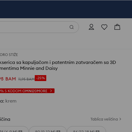
ORO STIŽE
kserica sa kapuljačom i patentnim zatvaračem sa 3D
ementima Minnie and Daisy
95
BAM
-25%
11
,
95
BAM
0%
S KODOM
OMNI20MORE
ja
:
krem
ičina
Tablica veličina