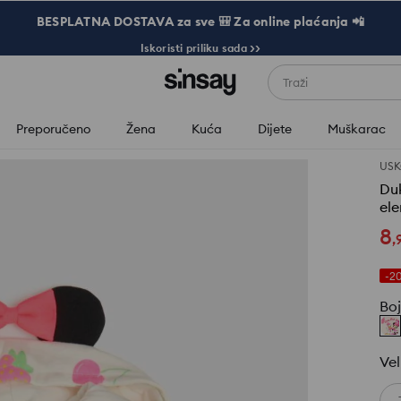
BESPLATNA DOSTAVA za sve 🎒 Za online plaćanja 📲
Iskoristi priliku sada >>
Traži
Preporučeno
Žena
Kuća
Dijete
Muškarac
USK
Du
el
8
,
-2
Bo
Vel