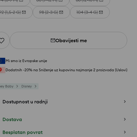
74 (6-9 M)
80 (9-12 M)
86 (12-18 M)
92 (1,5-2 G)
98 (2-3 G)
104 (3-4 G)
Obavijesti me
Mi smo iz Evropske unije
Dodatnih -20% na Sniženje uz kupovinu najmanje 2 proizvoda (Uslovi)
ney Baby
Disney
Dostupnost u radnji
Dostava
Besplatan povrat