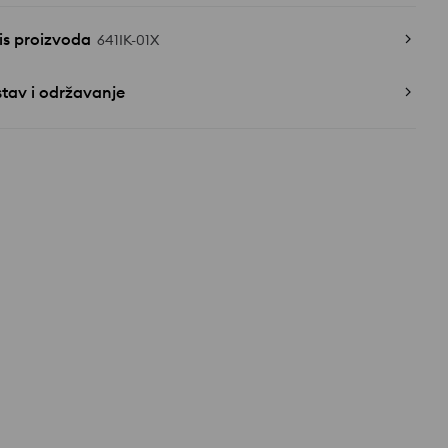
is proizvoda
641IK-01X
tav i održavanje