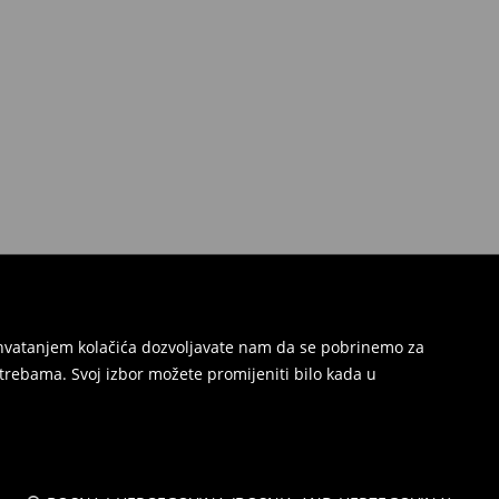
Prihvatanjem kolačića dozvoljavate nam da se pobrinemo za
trebama. Svoj izbor možete promijeniti bilo kada u