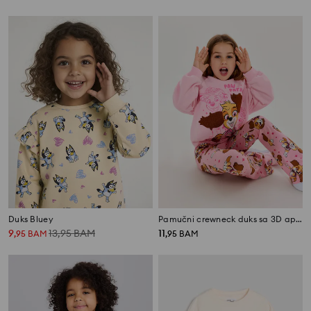
Duks Bluey
Pamučni crewneck duks sa 3D aplikacijom PAW Patrol
9
13,95
BAM
11
,
95
BAM
,
95
BAM