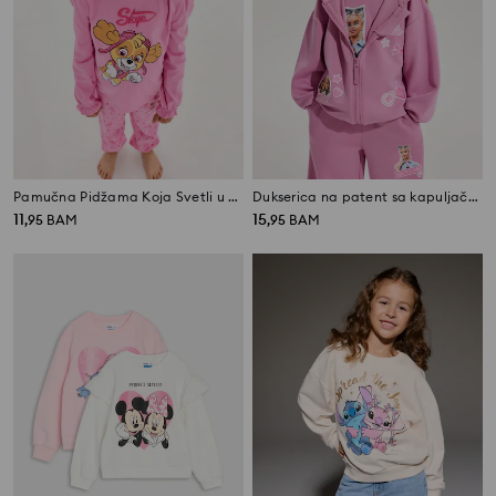
Pamučna Pidžama Koja Svetli u Mraku PAW Patrol
Dukserica na patent sa kapuljačom Barbie Active
11
15
,
95
BAM
,
95
BAM