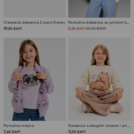
Crewneck dukserica 2 pack Disney
Pamučna dukserica sa printom Stitch
19
5
10,95
BAM
,
95
BAM
,
95
BAM
Pamučna majica
Dukserica s okruglim izrezom i printom Capybara
7
11
,
45
BAM
,
95
BAM