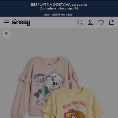
BESPLATNA DOSTAVA za sve 🎒
Za online plaćanja 📲
Iskoristi priliku sada >>