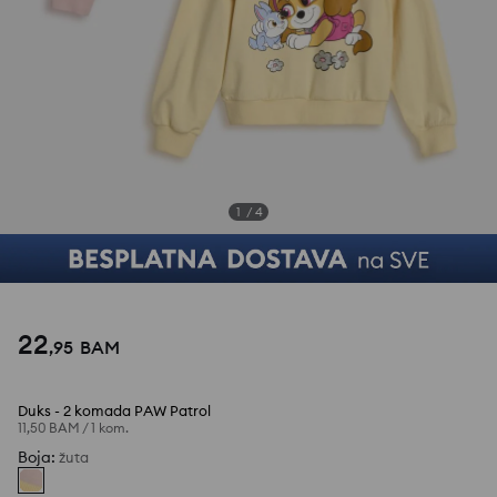
1
/
4
22
,
95
BAM
Duks - 2 komada PAW Patrol
11,50 BAM
/
1 kom.
Boja
:
žuta