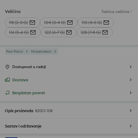
Veličina
Tablica veličina
98 (2-3 G)
104 (3-4 G)
110 (4-5 G)
116 (5-6 G)
122 (6-7 G)
128 (7-8 G)
Paw Patrol
Nickelodeon
Dostupnost u radnji
Dostava
Besplatan povrat
Opis proizvoda
820CI-10X
Sastav i održavanje