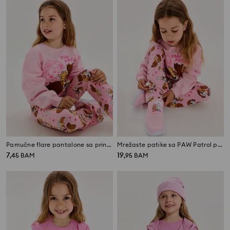
Pamučne flare pantalone sa printom PAW Patrol
Mrežaste patike sa PAW Patrol printom
7
19
,
45
BAM
,
95
BAM