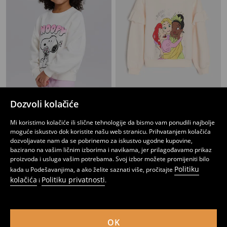
Dozvoli kolačiće
Dukserica s okruglim izrezom i printom Peaunts
Dukserica s okruglim izrezom i printom Princess
6
8,95
BAM
11
,
95
BAM
,
95
BAM
Mi koristimo kolačiće ili slične tehnologije da bismo vam ponudili najbolje
moguće iskustvo dok koristite našu web stranicu. Prihvatanjem kolačića
dozvoljavate nam da se pobrinemo za iskustvo ugodne kupovine,
bazirano na vašim ličnim izborima i navikama, jer prilagođavamo prikaz
proizvoda i usluga vašim potrebama. Svoj izbor možete promijeniti bilo
Politiku
kada u Podešavanjima, a ako želite saznati više, pročitajte
kolačića
Politiku privatnosti
i
.
OK