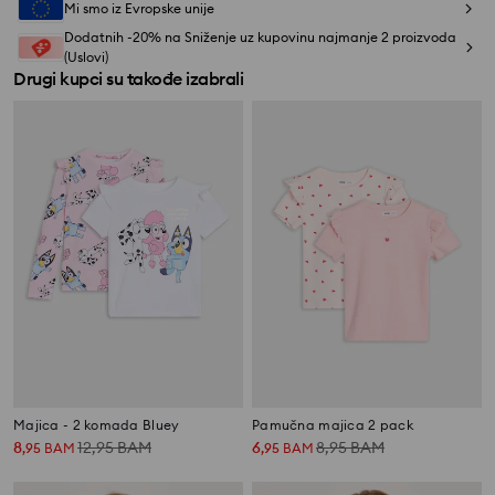
Mi smo iz Evropske unije
Dodatnih -20% na Sniženje uz kupovinu najmanje 2 proizvoda
(Uslovi)
Drugi kupci su takođe izabrali
Majica - 2 komada Bluey
Pamučna majica 2 pack
8
12,95
BAM
6
8,95
BAM
,
95
BAM
,
95
BAM