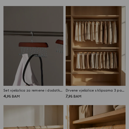
Set vješalica za remene i dodatke 2 pack
Drvene vješalice s klipsama 3 pack
4
7
,
95
BAM
,
95
BAM