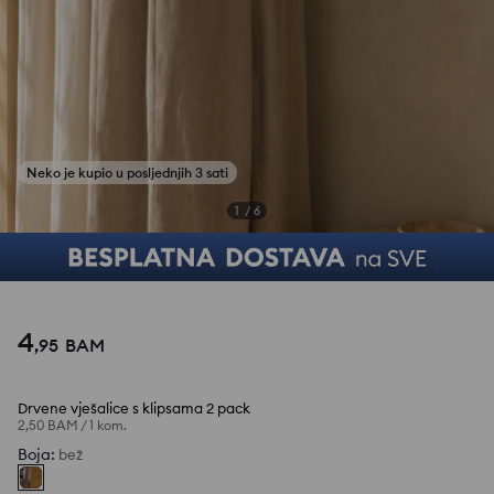
1
/
6
4
,
95
BAM
Drvene vješalice s klipsama 2 pack
2,50 BAM
/
1 kom.
Boja
:
bež