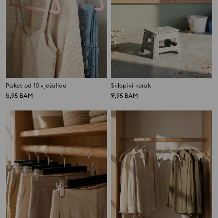
Paket od 10 vješalica
Sklopivi korak
5
9
,
95
BAM
,
95
BAM