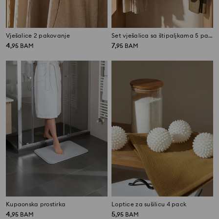
Vješalice 2 pakovanje
Set vješalica sa štipaljkama 5 pack
4
7
,
95
BAM
,
95
BAM
Kupaonska prostirka
Loptice za sušilicu 4 pack
4
5
,
95
BAM
,
95
BAM