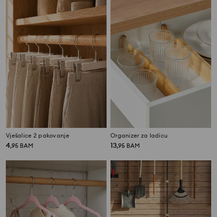
Vješalice 2 pakovanje
Organizer za ladicu
4
13
,
95
BAM
,
95
BAM