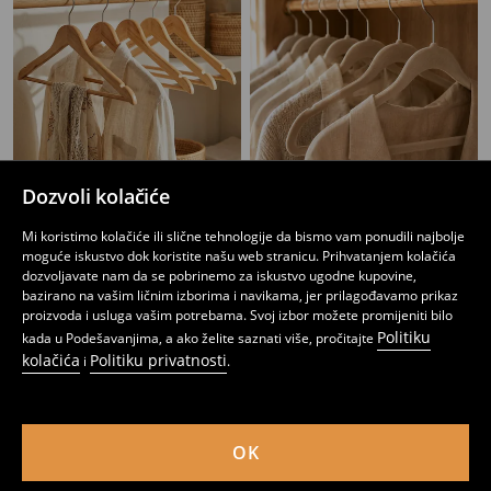
Dozvoli kolačiće
Vješalice 6 pakovanje
Paket od 10 vješalica
Mi koristimo kolačiće ili slične tehnologije da bismo vam ponudili najbolje
9
6
,
95
BAM
,
95
BAM
moguće iskustvo dok koristite našu web stranicu. Prihvatanjem kolačića
dozvoljavate nam da se pobrinemo za iskustvo ugodne kupovine,
bazirano na vašim ličnim izborima i navikama, jer prilagođavamo prikaz
proizvoda i usluga vašim potrebama. Svoj izbor možete promijeniti bilo
Politiku
kada u Podešavanjima, a ako želite saznati više, pročitajte
kolačića
Politiku privatnosti
i
.
OK