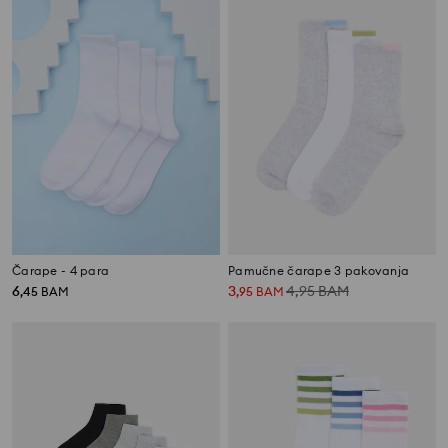
Čarape - 4 para
Pamučne čarape 3 pakovanja
6
3
4,95
BAM
,
45
BAM
,
95
BAM