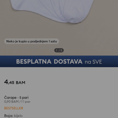
1
/
5
4
,
45
BAM
Čarape - 5 pari
0,90 BAM
/
1 1 par
BESTSELLER
Boja
:
bijelo