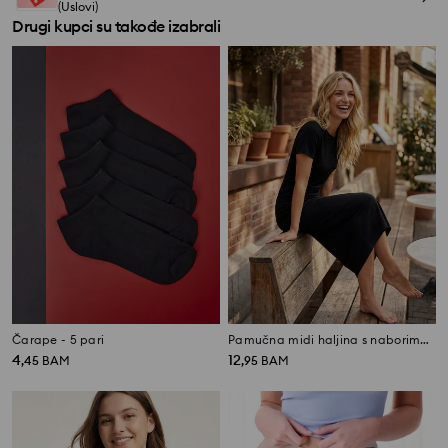
(Uslovi)
Drugi kupci su takođe izabrali
Čarape - 5 pari
Pamučna midi haljina s naborima sa strane
4
12
,
45
BAM
,
95
BAM