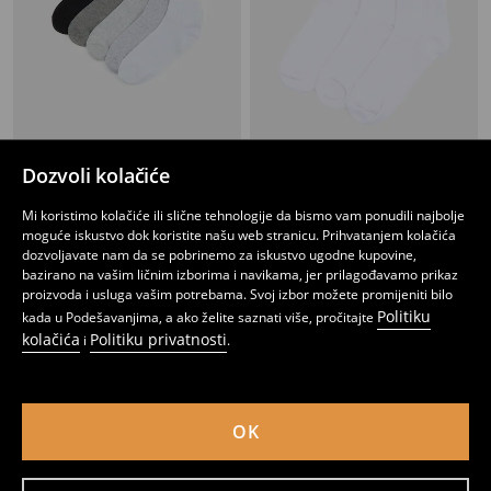
Dozvoli kolačiće
Prugaste čarape pakovanje od 5
Pamučne čarape 3 pakovanja
7
5
7,95
BAM
,
95
BAM
,
45
BAM
Mi koristimo kolačiće ili slične tehnologije da bismo vam ponudili najbolje
moguće iskustvo dok koristite našu web stranicu. Prihvatanjem kolačića
dozvoljavate nam da se pobrinemo za iskustvo ugodne kupovine,
bazirano na vašim ličnim izborima i navikama, jer prilagođavamo prikaz
proizvoda i usluga vašim potrebama. Svoj izbor možete promijeniti bilo
Politiku
kada u Podešavanjima, a ako želite saznati više, pročitajte
kolačića
Politiku privatnosti
i
.
OK