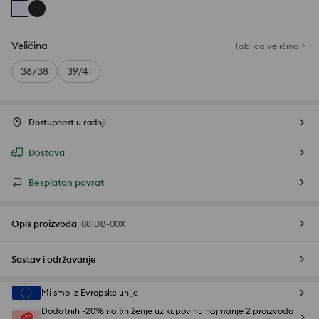
Veličina
Tablica veličina
36/38
39/41
Dostupnost u radnji
Dostava
Besplatan povrat
Opis proizvoda
081DB-00X
Sastav i održavanje
Mi smo iz Evropske unije
Dodatnih -20% na Sniženje uz kupovinu najmanje 2 proizvoda