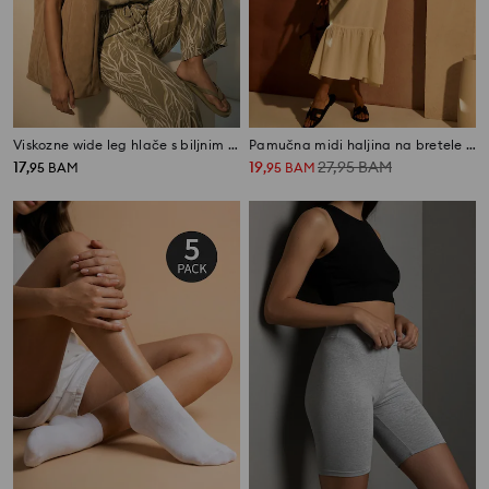
Viskozne wide leg hlače s biljnim motivom
Pamučna midi haljina na bretele sa volanom
17
19
27,95
BAM
,
95
BAM
,
95
BAM