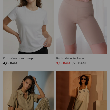
Pamučna basic majica
Biciklistički šortsevi
4
3
5,95
BAM
,
95
BAM
,
45
BAM