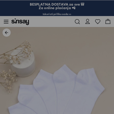
BESPLATNA DOSTAVA za sve 🎒
Za online plaćanja 📲
Iskoristi priliku sada >>