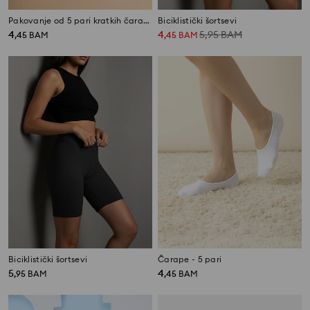
Pakovanje od 5 pari kratkih čarapa
Biciklistički šortsevi
4
4
5,95
BAM
,
45
BAM
,
45
BAM
Biciklistički šortsevi
Čarape - 5 pari
5
4
,
95
BAM
,
45
BAM