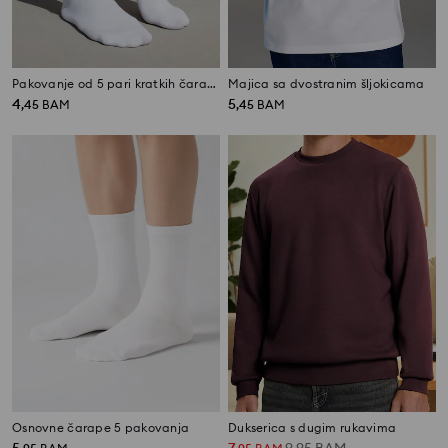
Pakovanje od 5 pari kratkih čarapa
Majica sa dvostranim šljokicama
4
5
,
45
BAM
,
45
BAM
Osnovne čarape 5 pakovanja
Dukserica s dugim rukavima