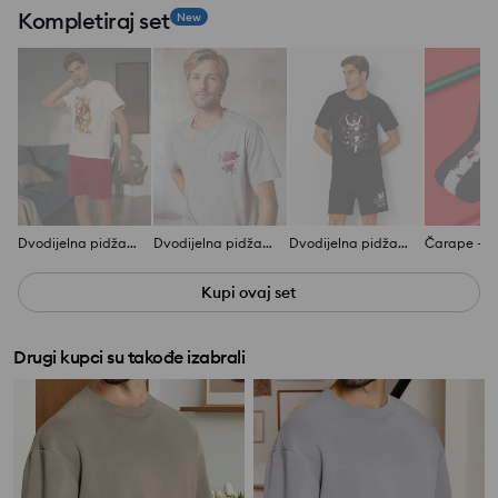
Kompletiraj set
New
Dvodijelna pidžama
Dvodijelna pidžama
Dvodijelna pidžama
Čarape - 3
Kupi ovaj set
Drugi kupci su takođe izabrali