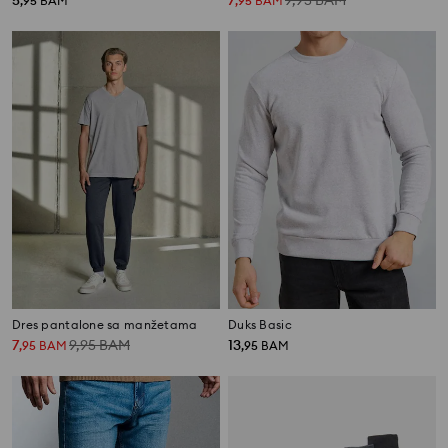
5
7
9,95
BAM
,
95
BAM
,
95
BAM
Dres pantalone sa manžetama
Duks Basic
7
9,95
BAM
13
,
95
BAM
,
95
BAM