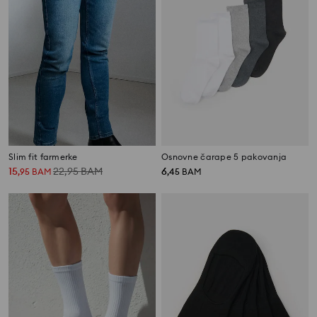
Slim fit farmerke
Osnovne čarape 5 pakovanja
15
22,95
BAM
6
,
95
BAM
,
45
BAM