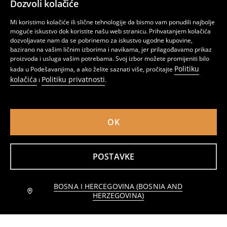
Dozvoli kolačiće
Bokserice - 2 para
Dvodijelna pamučna pidžama NASA
13
19
,
95
BAM
,
95
BAM
Mi koristimo kolačiće ili slične tehnologije da bismo vam ponudili najbolje
moguće iskustvo dok koristite našu web stranicu. Prihvatanjem kolačića
dozvoljavate nam da se pobrinemo za iskustvo ugodne kupovine,
bazirano na vašim ličnim izborima i navikama, jer prilagođavamo prikaz
proizvoda i usluga vašim potrebama. Svoj izbor možete promijeniti bilo
Politiku
kada u Podešavanjima, a ako želite saznati više, pročitajte
kolačića
Politiku privatnosti
i
.
OK
POSTAVKE
Dvodijelna pidžama Grinch
Jogger pantalone
BOSNA I HERCEGOVINA (BOSNIA AND
Obavijesti me
29
13
,
95
BAM
,
95
BAM
HERZEGOVINA)