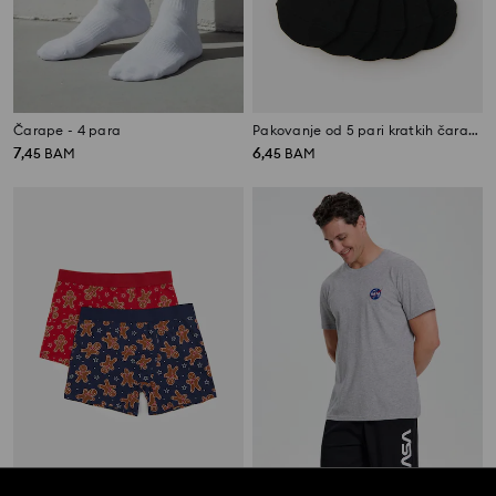
Čarape - 4 para
Pakovanje od 5 pari kratkih čarapa
7
6
,
45
BAM
,
45
BAM