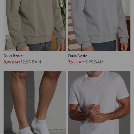
Duks Basic
Duks Basic
8
12,95
BAM
7
9,95
BAM
,
95
BAM
,
95
BAM