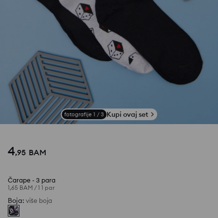
Kupi ovaj set
fotografije
1
/
3
4
,
95
BAM
Čarape - 3 para
1,65 BAM
/
1 1 par
Boja
:
više boja