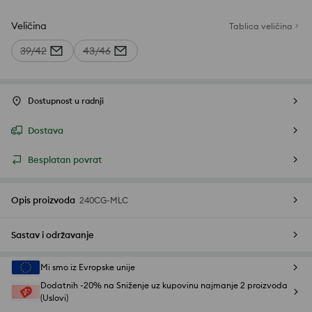
Veličina
Tablica veličina
39/42
43/46
Dostupnost u radnji
Dostava
Besplatan povrat
Opis proizvoda
240CG-MLC
Sastav i održavanje
Mi smo iz Evropske unije
Dodatnih -20% na Sniženje uz kupovinu najmanje 2 proizvoda
(Uslovi)