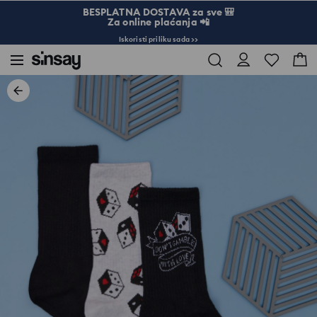
BESPLATNA DOSTAVA za sve 🎒
Za online plaćanja 📲
Iskoristi priliku sada >>