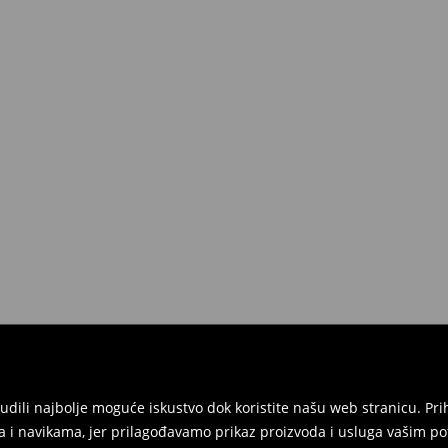
onudili najbolje moguće iskustvo dok koristite našu web stranicu. 
 i navikama, jer prilagođavamo prikaz proizvoda i usluga vašim po