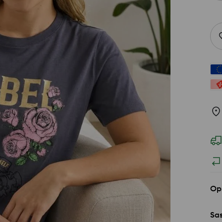
Op
Sas