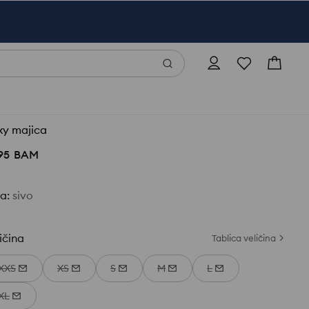
xy majica
95
BAM
ja
:
sivo
ičina
Tablica veličina
XXS
XS
S
M
L
XL