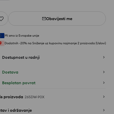
Obavijesti me
Mi smo iz Evropske unije
Dodatnih -20% na Sniženje uz kupovinu najmanje 2 proizvoda (Uslovi)
Dostupnost u radnji
Dostava
Besplatan povrat
is proizvoda
265DW-90X
tav i održavanje