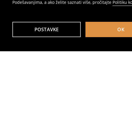
Podešavanjima, a ako želite saznati više, pročitajte
Politiku k
POSTAVKE
OK