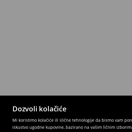
Dozvoli kolačiće
Mi koristimo kolačiće ili slične tehnologije da bismo vam p
iskustvo ugodne kupovine, bazirano na vašim ličnim izborima