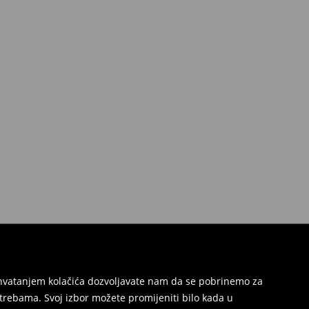
Prihvatanjem kolačića dozvoljavate nam da se pobrinemo za
trebama. Svoj izbor možete promijeniti bilo kada u