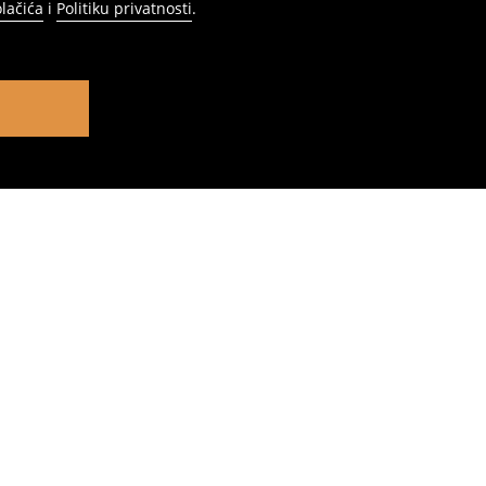
olačića
i
Politiku privatnosti
.