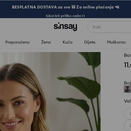
BESPLATNA DOSTAVA za sve 🎒 Za online plaćanja 📲
Iskoristi priliku sada >>
Traži
Preporučeno
Žena
Kuća
Dijete
Muškarac
Bo
11
,
Bo
Vel