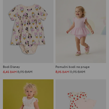
Bodi Disney
Pamučni bodi na pruge
6
8,95
BAM
8
11,95
BAM
,
45
BAM
,
95
BAM