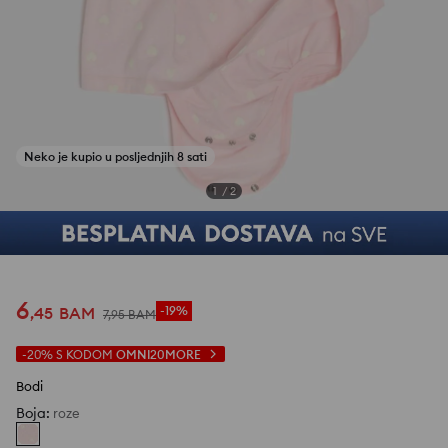
1
/
2
6
,
45
BAM
-19%
7
,
95
BAM
-20%
S KODOM
OMNI20MORE
Bodi
Boja
:
roze