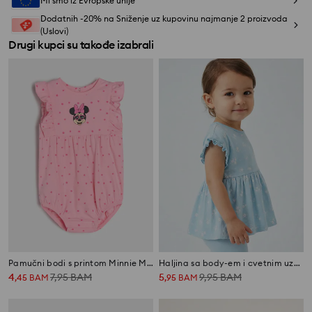
Mi smo iz Evropske unije
Dodatnih -20% na Sniženje uz kupovinu najmanje 2 proizvoda
(Uslovi)
Drugi kupci su takođe izabrali
Pamučni bodi s printom Minnie Mouse
Haljina sa body-em i cvetnim uzorkom sa volanima
4
7,95
BAM
5
9,95
BAM
,
45
BAM
,
95
BAM