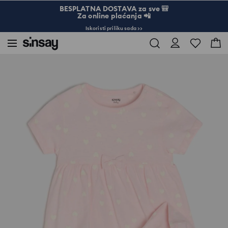
BESPLATNA DOSTAVA za sve 🎒
Za online plaćanja 📲
Iskoristi priliku sada >>