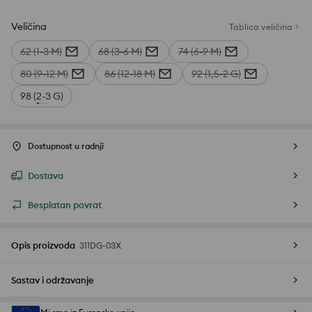
Veličina
Tablica veličina
62 (1-3 M)
68 (3-6 M)
74 (6-9 M)
80 (9-12 M)
86 (12-18 M)
92 (1,5-2 G)
98 (2-3 G)
Dostupnost u radnji
Dostava
Besplatan povrat
Opis proizvoda
311DG-03X
Sastav i održavanje