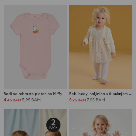
Bodi od rebraste pletenine Miffy
Bebi body-haljinica s til suknjom na tufne
4
5,95
BAM
5
7,95
BAM
,
45
BAM
,
95
BAM