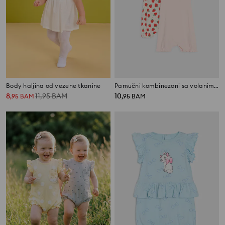
Body haljina od vezene tkanine
Pamučni kombinezoni sa volanima i motivom jagoda 2 pack
8
11,95
BAM
10
,
95
BAM
,
95
BAM