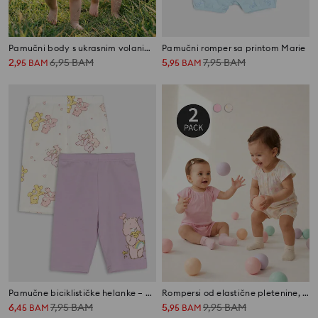
Pamučni body s ukrasnim volanima 2 pack
Pamučni romper sa printom Marie
2
6,95
BAM
5
7,95
BAM
,
95
BAM
,
95
BAM
Pamučne biciklističke helanke – pakovanje 2 kom Care Bears
Rompersi od elastične pletenine, 2 komada
6
7,95
BAM
5
9,95
BAM
,
45
BAM
,
95
BAM