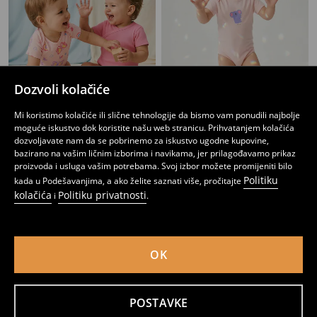
Dozvoli kolačiće
Mi koristimo kolačiće ili slične tehnologije da bismo vam ponudili najbolje
moguće iskustvo dok koristite našu web stranicu. Prihvatanjem kolačića
dozvoljavate nam da se pobrinemo za iskustvo ugodne kupovine,
Bodi - 2 komada
Bodi - 5 komada
bazirano na vašim ličnim izborima i navikama, jer prilagođavamo prikaz
7
10,95
BAM
9
12,95
BAM
,
95
BAM
,
95
BAM
proizvoda i usluga vašim potrebama. Svoj izbor možete promijeniti bilo
Politiku
kada u Podešavanjima, a ako želite saznati više, pročitajte
kolačića
Politiku privatnosti
i
.
OK
POSTAVKE