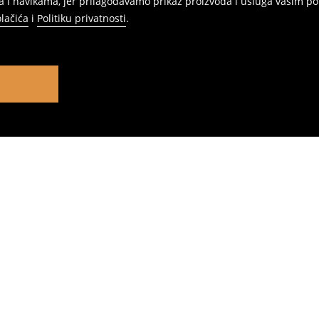
 i navikama, jer prilagođavamo prikaz proizvoda i usluga vašim po
olačića
i
Politiku privatnosti
.