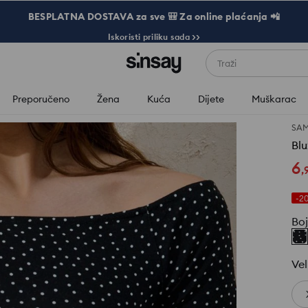
BESPLATNA DOSTAVA za sve 🎒 Za online plaćanja 📲
Iskoristi priliku sada >>
Traži
Preporučeno
Žena
Kuća
Dijete
Muškarac
SAM
Blu
6
,
-2
Bo
Vel