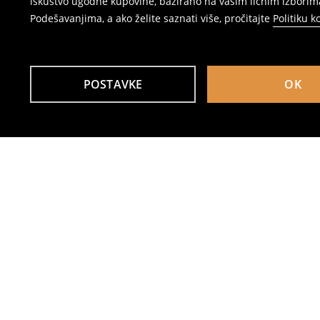
iskustvo ugodne kupovine, bazirano na vašim ličnim izborima
Podešavanjima, a ako želite saznati više, pročitajte
Politiku k
POSTAVKE
OK