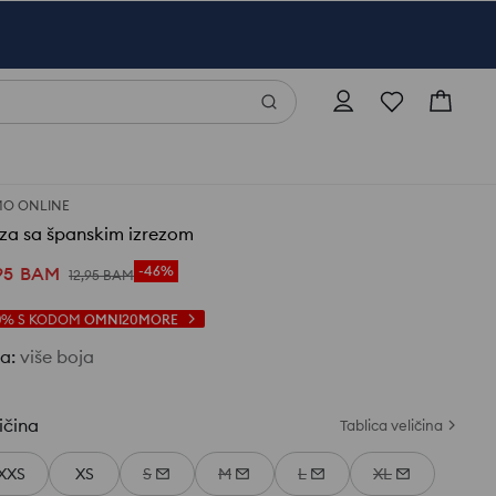
O ONLINE
za sa španskim izrezom
95
BAM
-46%
12
,
95
BAM
0%
S KODOM
OMNI20MORE
ja
:
više boja
ičina
Tablica veličina
XXS
XS
S
M
L
XL