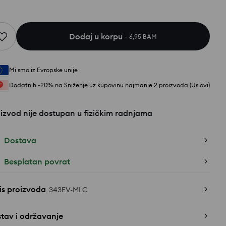
Dodaj u korpu
6,95 BAM
Mi smo iz Evropske unije
Dodatnih -20% na Sniženje uz kupovinu najmanje 2 proizvoda (Uslovi)
izvod nije dostupan u fizičkim radnjama
Dostava
Besplatan povrat
is proizvoda
343EV-MLC
tav i održavanje