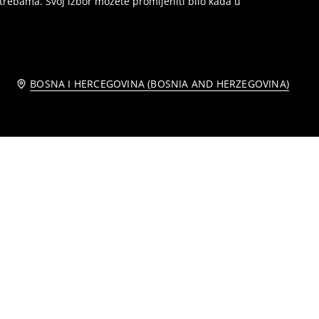
trebama. Svoj izbor možete promijeniti bilo kada u
BOSNA I HERCEGOVINA (BOSNIA AND HERZEGOVINA)