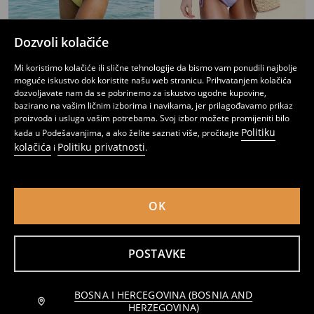
Dozvoli kolačiće
Trouglasti gornji dio bikinija s privjeskom
Donji dio kupaćeg kostima
11
4
5,95
BAM
,
95
BAM
,
95
BAM
Mi koristimo kolačiće ili slične tehnologije da bismo vam ponudili najbolje
moguće iskustvo dok koristite našu web stranicu. Prihvatanjem kolačića
dozvoljavate nam da se pobrinemo za iskustvo ugodne kupovine,
bazirano na vašim ličnim izborima i navikama, jer prilagođavamo prikaz
proizvoda i usluga vašim potrebama. Svoj izbor možete promijeniti bilo
Politiku
kada u Podešavanjima, a ako želite saznati više, pročitajte
kolačića
Politiku privatnosti
i
.
OK
POSTAVKE
Donji dio kupaćeg kostima
Donji dio kupaćeg kostima
BOSNA I HERCEGOVINA (BOSNIA AND
Obavijesti me
6
8,95
BAM
2
2,95
BAM
,
95
BAM
,
45
BAM
HERZEGOVINA)