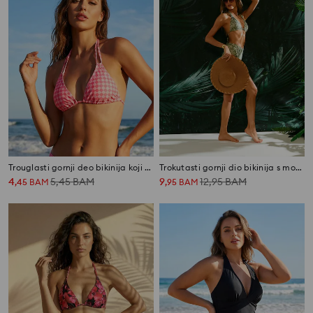
Trouglasti gornji deo bikinija koji se veže oko vrata
Trokutasti gornji dio bikinija s morskim motivom
4
5,45
BAM
9
12,95
BAM
,
45
BAM
,
95
BAM