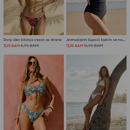
Donji deo bikinija vezan sa strane
Jednodijelni kupaći kostim sa naborima i vezanjem oko vrata
3
4,95
BAM
11
15,95
BAM
,
95
BAM
,
95
BAM