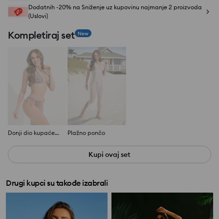
Dodatnih -20% na Sniženje uz kupovinu najmanje 2 proizvoda
(Uslovi)
Kompletiraj set
New
Donji dio kupaćeg kostima
Plažno pončo
Kupi ovaj set
Drugi kupci su takođe izabrali