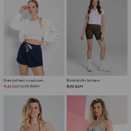
Dres šortsevi s vezicom
Biciklistički šortsevi
4
5,95
BAM
8
,
45
BAM
,
95
BAM