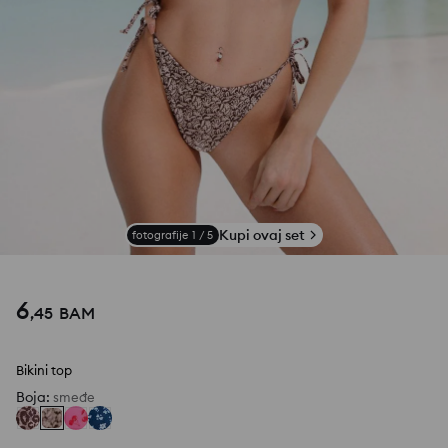
Kupi ovaj set
fotografije
1
/
5
6
,
45
BAM
Bikini top
Boja
:
smeđe