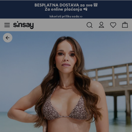
BESPLATNA DOSTAVA za sve 🎒
Za online plaćanja 📲
Iskoristi priliku sada >>