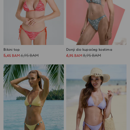
Bikini top
Donji dio kupaćeg kostima
5
6,95
BAM
6
8,95
BAM
,
45
BAM
,
95
BAM