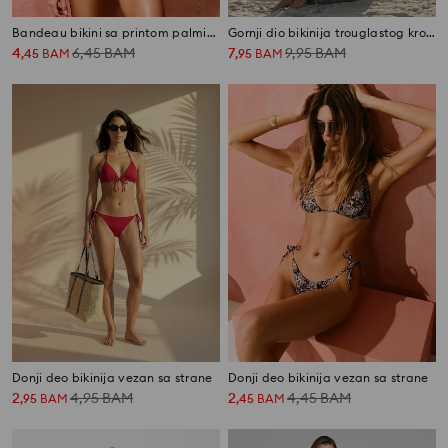
Bandeau bikini sa printom palminih listova i vezanjem na prednjoj strani
Gornji dio bikinija trouglastog kroja sa uzorkom i uklonjivim korpicama
4
6,45
BAM
7
9,95
BAM
,
45
BAM
,
95
BAM
Donji deo bikinija vezan sa strane
Donji deo bikinija vezan sa strane
2
4,95
BAM
2
4,45
BAM
,
95
BAM
,
45
BAM