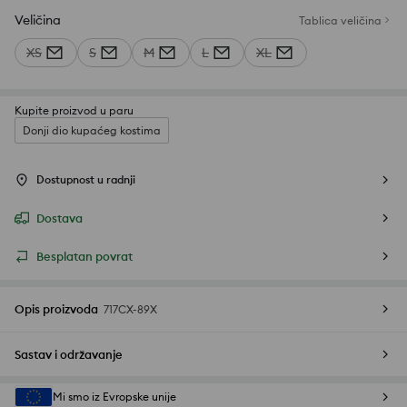
Veličina
Tablica veličina
XS
S
M
L
XL
Kupite proizvod u paru
Donji dio kupaćeg kostima
Dostupnost u radnji
Dostava
Besplatan povrat
Opis proizvoda
717CX-89X
Sastav i održavanje
Mi smo iz Evropske unije