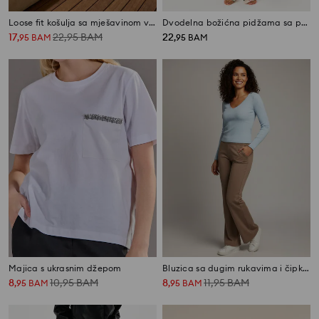
Loose fit košulja sa mješavinom viskoze i lana
Dvodelna božićna pidžama sa printom grančica i medenjaka
17
22,95
BAM
22
,
95
BAM
,
95
BAM
Majica s ukrasnim džepom
Bluzica sa dugim rukavima i čipkom na dekolteu
8
10,95
BAM
8
11,95
BAM
,
95
BAM
,
95
BAM