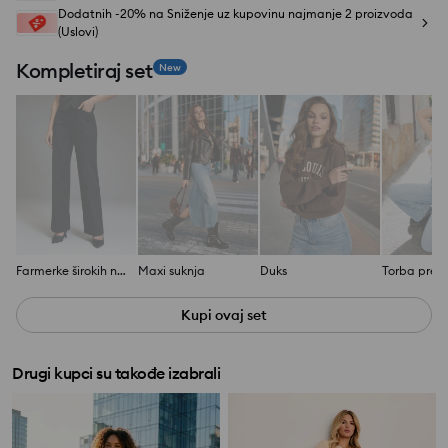
Dodatnih -20% na Sniženje uz kupovinu najmanje 2 proizvoda
(Uslovi)
Kompletiraj set
New
Farmerke širokih nogavica i niskog struka
Maxi suknja
Duks
Kupi ovaj set
Drugi kupci su takođe izabrali