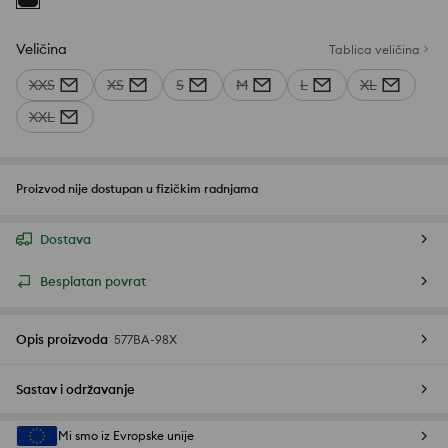
Veličina
Tablica veličina
XXS
XS
S
M
L
XL
XXL
Proizvod nije dostupan u fizičkim radnjama
Dostava
Besplatan povrat
Opis proizvoda
577BA-98X
Sastav i održavanje
Mi smo iz Evropske unije