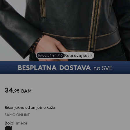
Kupi ovaj set
fotografije
1
/
10
34
,
95
BAM
Biker jakna od umjetne kože
SAMO ONLINE
Boja
:
smeđe