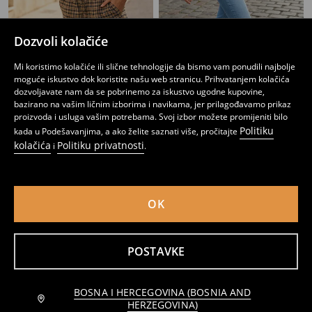
Dozvoli kolačiće
Kratka jakna od eko kože
Ramoneska od umjetne kože
29
39,95
BAM
19
22,95
BAM
,
95
BAM
,
95
BAM
Mi koristimo kolačiće ili slične tehnologije da bismo vam ponudili najbolje
moguće iskustvo dok koristite našu web stranicu. Prihvatanjem kolačića
dozvoljavate nam da se pobrinemo za iskustvo ugodne kupovine,
bazirano na vašim ličnim izborima i navikama, jer prilagođavamo prikaz
proizvoda i usluga vašim potrebama. Svoj izbor možete promijeniti bilo
Politiku
kada u Podešavanjima, a ako želite saznati više, pročitajte
kolačića
Politiku privatnosti
i
.
OK
POSTAVKE
Ramoneska od umjetne kože
Ramoneska od umjetne kože
BOSNA I HERCEGOVINA (BOSNIA AND
22
39,95
BAM
22
29,95
BAM
,
95
BAM
,
95
BAM
HERZEGOVINA)