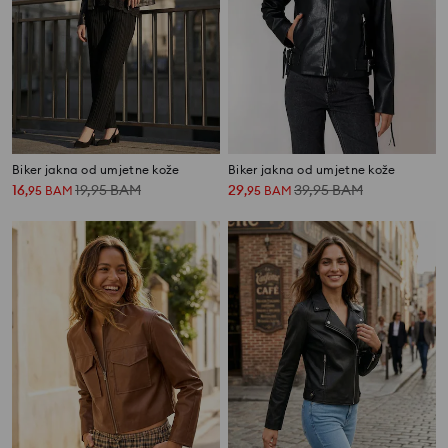
Biker jakna od umjetne kože
Biker jakna od umjetne kože
16
19,95
BAM
29
39,95
BAM
,
95
BAM
,
95
BAM