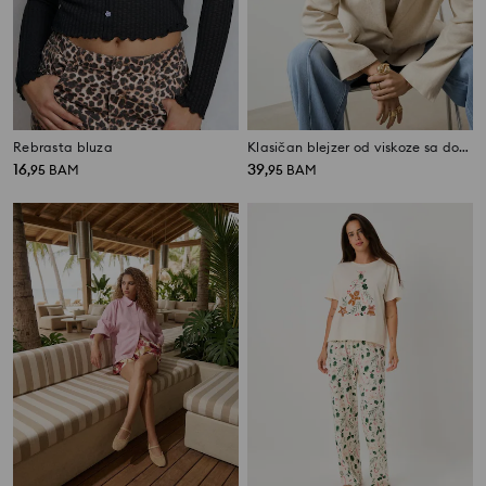
Rebrasta bluza
Klasičan blejzer od viskoze sa dodatkom lana
16
39
,
95
BAM
,
95
BAM