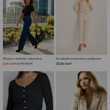
Majica s kratkim rukavima
Dvodijelna pamučna pidžama
6
8,95
BAM
32
,
95
BAM
,
95
BAM