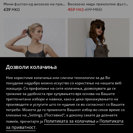
Мини фустан од вискоза на прерамки со точки
Вискозна миди преклопна фустан со цветен принт
639
459
699
MKD
MKD
MKD
Дозволи колачиња
Ние користиме колачиња или слични технологии за да Ви
понудиме најдобро можно искуство со користење на нашата веб-
локација. Со прифаќање на сите колачиња, дозволувате да се
грижиме за удобноста при купувањето врз основа на Вашите
претпочитани избори и навики, како и дека прикажувањето на
производите и услугите што ги нудиме се во согласност со Вашите
Мини фустан на ракави од вештачка кожа
Мини фустан на ракави со врзување кај деколтето, на квадратчиња
потреби. Можете да го промените Вашиот избор во секое време со
759
759
MKD
MKD
кликање на „Settings, (Поставки)“, а доколку сакате да дознаете
Политиката за колачиња
Политиката
повеќе, прочитајте ја
и
за приватност
.