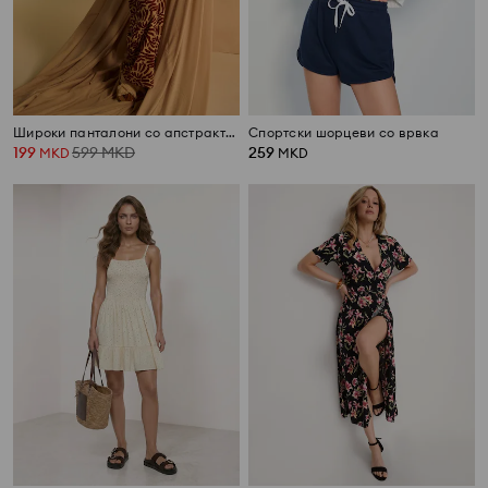
Широки панталони со апстрактен дезен
Спортски шорцеви со врвка
199
599
MKD
259
MKD
MKD