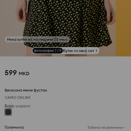
Купи го овој сет
фотографии
1
/
9
599
MKD
Вискозна мини фустан
САМО ONLINE
Боја
:
шарено
Големина
Табела на величини