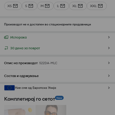
XS
S
M
L
XL
XXL
Производот не е достапен во стационарните продавници
Испорака
30 дена за поврат
Опис на производот
522DA-MLC
Состав и одржување
Ние сме од Европска Унија
Комплетирај го сетот
New