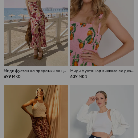
Миди фустан на прерамки со цветен дезен
Миди фустан од вискоза со дезен и прерамки
699
639
MKD
MKD