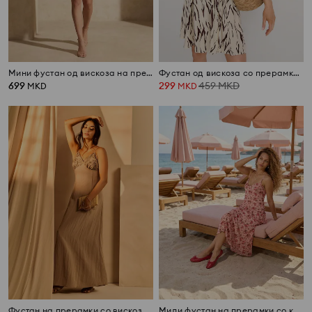
Мини фустан од вискоза на прерамки со карнер
Фустан од вискоза со прерамки и врзување на половината
699
299
459
MKD
MKD
MKD
Фустан на прерамки со вискоза и мешавина од лен
Миди фустан на прерамки со карнер со цветен дезен