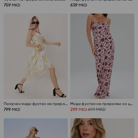
759
639
MKD
MKD
Памучен миди фустан на прерамки со набори
Миди фустан на прерамки со цветен дезен
799
299
699
MKD
MKD
MKD