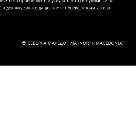
њето на производите и услугите што ги нудиме се во
 а доколку сакате да дознаете повеќе, прочитајте ја
СЕВЕРНА МАКЕДОНИЈА (NORTH MACEDONIA)