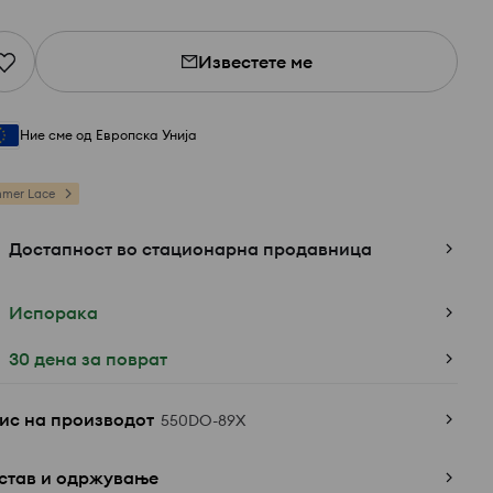
Известете ме
Ние сме од Европска Унија
mer Lace
Достапност во стационарна продавница
Испорака
30 дена за поврат
ис на производот
550DO-89X
став и одржување