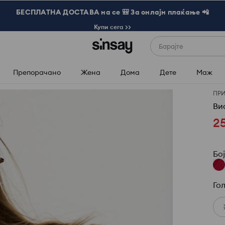
БЕСПЛАТНА ДОСТАВА на се 🎒 За онлајн плаќање 📲
Купи сега >>
Барајте
Препорачано
Жена
Дома
Дете
Маж
ПР
Ви
2
Бо
Го