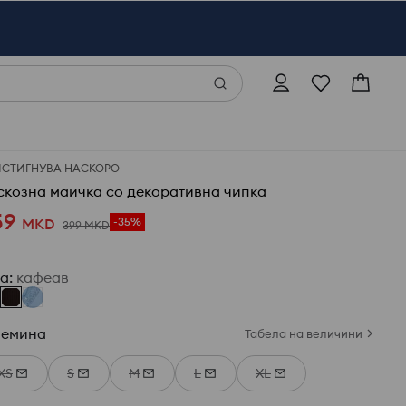
ИСТИГНУВА НАСКОРО
скозна маичка со декоративна чипка
59
MKD
-35%
399
MKD
ја
:
кафеав
лемина
Табела на величини
XS
S
M
L
XL