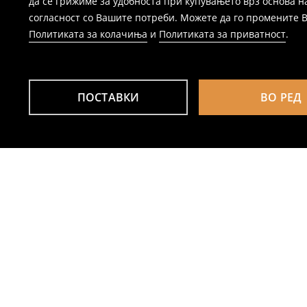
да се грижиме за удобноста при купувањето врз основа н
согласност со Вашите потреби. Можете да го промените Ваш
Политиката за колачиња
и
Политиката за приватност
.
ПОСТАВКИ
ВО РЕД