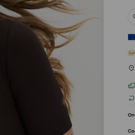
Sum
Оп
Со