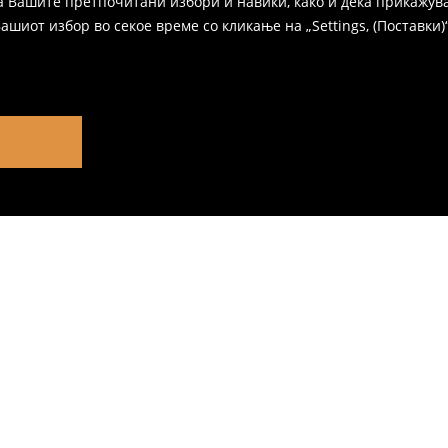
а Вашите претпочитани избори и навики, како и дека прикажува
иот избор во секое време со кликање на „Settings, (Поставки)“,