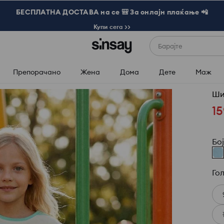
БЕСПЛАТНА ДОСТАВА на се 🎒 За онлајн плаќање 📲
Купи сега >>
Барајте
Препорачано
Жена
Дома
Дете
Маж
Ши
15
Бо
Го