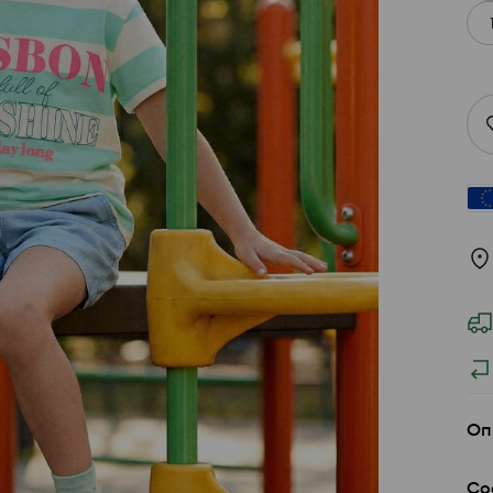
Оп
Со