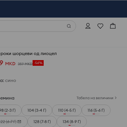
роки шорцеви од лиоцел
9
MKD
-56%
359
MKD
ја
:
сино
лемина
Табела на величини
98 (2-3 Г)
104 (3-4 Г)
110 (4-5 Г)
116 (5-6 Г)
122 (6-7 Г)
128 (7-8 Г)
134 (8-9 Г)