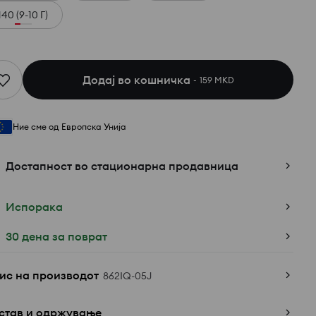
140 (9-10 Г)
Додај во кошничка
159 MKD
Ние сме од Европска Унија
Достапност во стационарна продавница
Испорака
30 дена за поврат
ис на производот
862IQ-05J
став и одржување