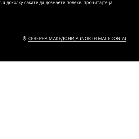
 а доколку сакате да дознаете повеќе, прочитајте ја
СЕВЕРНА МАКЕДОНИЈА (NORTH MACEDONIA)