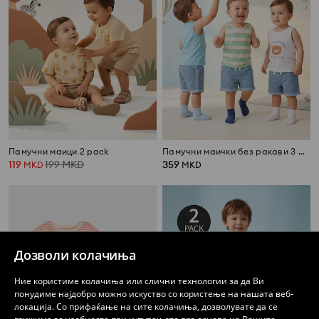
Памучни маици 2 pack
Памучни маички без ракави 3 pack
119
199
MKD
359
MKD
MKD
Дозволи колачиња
Ние користиме колачиња или слични технологии за да Ви
понудиме најдобро можно искуство со користење на нашата веб-
локација. Со прифаќање на сите колачиња, дозволувате да се