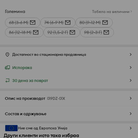
Големина
Табела на величини
68 (3-6 М)
74 (6-9 М)
80 (9-12 М)
86 (12-18 М)
92 (1,5-2 Г)
98 (2-3 Г)
Достапност во стационарна продавница
Испорака
30 дена за поврат
Опис на производот
019DZ-01X
Состав и одржување
Ние сме од Европска Унија
Други клиенти исто така избраа