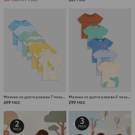
Маички со долги ракави 7 пакување
Маички со долги ракави 5 пакување
699
299
MKD
MKD