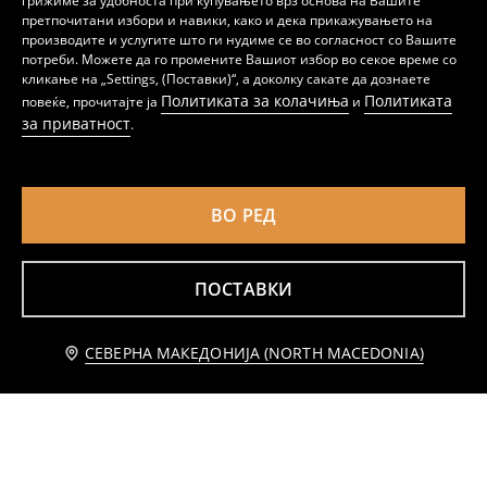
грижиме за удобноста при купувањето врз основа на Вашите
претпочитани избори и навики, како и дека прикажувањето на
производите и услугите што ги нудиме се во согласност со Вашите
потреби. Можете да го промените Вашиот избор во секое време со
кликање на „Settings, (Поставки)“, а доколку сакате да дознаете
Политиката за колачиња
Политиката
повеќе, прочитајте ја
и
Сет маици со кратки ракави 2 парчиња
Памучни маички со отпечаток 2 pack
за приватност
.
139
89
199
MKD
MKD
MKD
ВО РЕД
ПОСТАВКИ
Известете ме
СЕВЕРНА МАКЕДОНИЈА (NORTH MACEDONIA)
Памучни маички со принт возила 3 pack
Маички 2 пакување Bing