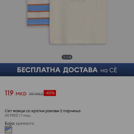
1
/
4
119
MKD
-40%
199
MKD
Сет маици со кратки ракави 2 парчиња
60 MKD
/
1 пар.
Боја
:
кремаста