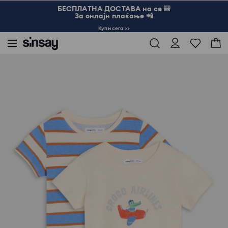
БЕСПЛАТНА ДОСТАВА на се 🎒
За онлајн плаќање 📲
Купи сега >>