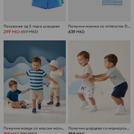
Пакување од 5 пара шорцеви
Памучни маички со отпечаток Disney
299
659
MKD
639
MKD
MKD
Памучни маици со морски мотив 3 pack
Памучни шорцеви со морнарски мотив, сет 2 парчиња
159
399
MKD
359
MKD
MKD