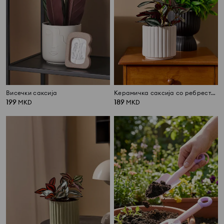
Висечки саксија
Керамичка саксија со ребреста структура
199
189
MKD
MKD