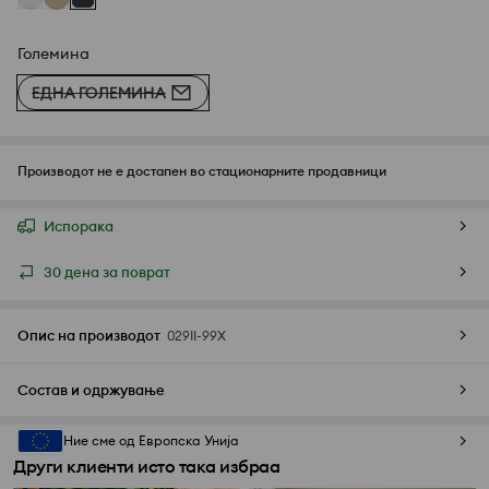
Големина
ЕДНА ГОЛЕМИНА
Производот не е достапен во стационарните продавници
Испорака
30 дена за поврат
Опис на производот
029II-99X
Состав и одржување
Ние сме од Европска Унија
Други клиенти исто така избраа