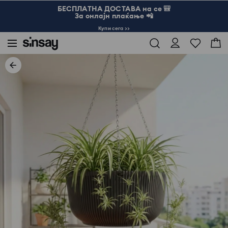
БЕСПЛАТНА ДОСТАВА на се 🎒
За онлајн плаќање 📲
Купи сега >>