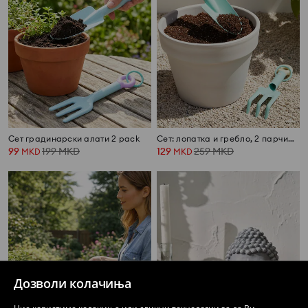
Сет градинарски алати 2 pack
Сет: лопатка и гребло, 2 парчиња
99
199
MKD
129
259
MKD
MKD
MKD
Дозволи колачиња