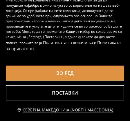
Ние користиме колачиња или слични технологии за да Ви
понудиме најдобро можно искуство со користење на нашата веб-
локација. Со прифаќање на сите колачиња, дозволувате да се
грижиме за удобноста при купувањето врз основа на Вашите
претпочитани избори и навики, како и дека прикажувањето на
производите и услугите што ги нудиме се во согласност со Вашите
Градинарски секатор
Стоечка декорација Буда
потреби. Можете да го промените Вашиот избор во секое време со
299
459
MKD
299
MKD
MKD
кликање на „Settings, (Поставки)“, а доколку сакате да дознаете
Политиката за колачиња
Политиката
повеќе, прочитајте ја
и
за приватност
.
ВО РЕД
ПОСТАВКИ
Известете ме
СЕВЕРНА МАКЕДОНИЈА (NORTH MACEDONIA)
Саксија
Камперска светилка