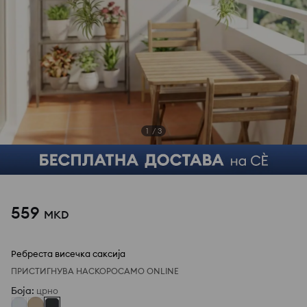
1
/
3
559
MKD
Ребреста висечка саксија
ПРИСТИГНУВА НАСКОРО
САМО ONLINE
Боја
:
црно