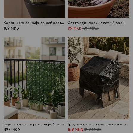
Керамичка саксија со ребреста структура
Сет градинарски алати 2 pack
189
99
199
MKD
MKD
MKD
Ѕиден панел со растенија 6 pack
Градинска заштитна навлака од дожд
399
159
399
MKD
MKD
MKD