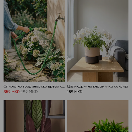
Спирално градинарско црево со пиштол 12 м
Цилиндрична керамичка саксија
359
499
MKD
189
MKD
MKD