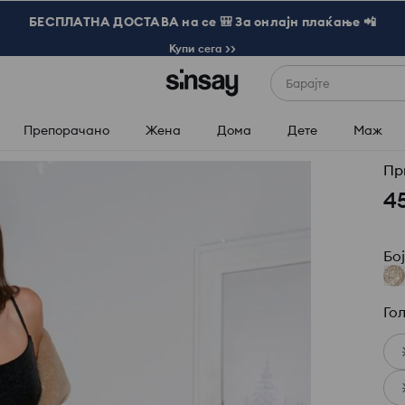
БЕСПЛАТНА ДОСТАВА на се 🎒 За онлајн плаќање 📲
Купи сега >>
Барајте
Препорачано
Жена
Дома
Дете
Маж
Пр
4
Бо
Го