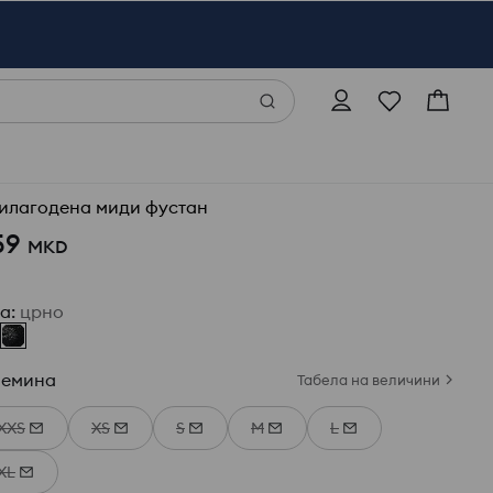
илагодена миди фустан
59
MKD
ја
:
црно
лемина
Табела на величини
XXS
XS
S
M
L
XL