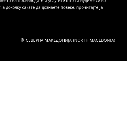
њето на производите и услугите што ги нудиме се во
 а доколку сакате да дознаете повеќе, прочитајте ја
СЕВЕРНА МАКЕДОНИЈА (NORTH MACEDONIA)