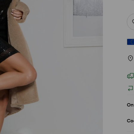
Оп
Со