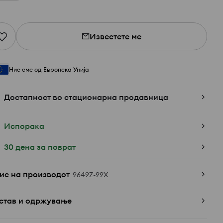
Известете ме
Ние сме од Европска Унија
Достапност во стационарна продавница
Испорака
30 дена за поврат
ис на производот
9649Z-99X
став и одржување