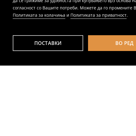
да се грижиме за удобноста при купувањето врз основа н
согласност со Вашите потреби. Можете да го промените Ваш
Политиката за колачиња
и
Политиката за приватност
.
ПОСТАВКИ
ВО РЕД