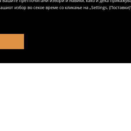
а Вашите претпочитани избори и навики, како и дека прикажува
иот избор во секое време со кликање на „Settings, (Поставки)“,