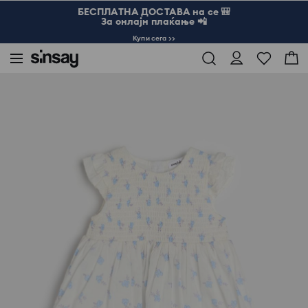
БЕСПЛАТНА ДОСТАВА на се 🎒
За онлајн плаќање 📲
Купи сега >>