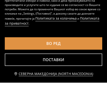
претпочитани избори и навики, како и дека прикажувањето на
производите и услугите што ги нудиме се во согласност со Вашите
потреби. Можете да го промените Вашиот избор во секое време со
кликање на „Settings, (Поставки)“, а доколку сакате да дознаете
Политиката за колачиња
Политиката
повеќе, прочитајте ја
и
Рокля со точки
Фармерка мини фустан
за приватност
.
259
299
MKD
MKD
ВО РЕД
ПОСТАВКИ
Известете ме
СЕВЕРНА МАКЕДОНИЈА (NORTH MACEDONIA)
фустан PAW Patrol
Памучен фустан со долги ракави, волани и цветен дезен