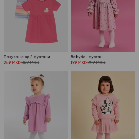
Пакување од 2 фустани
Babydoll фустан
259
359
MKD
199
299
MKD
MKD
MKD