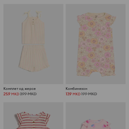
Комплет од жерсе
Kомбинезон
259
399
MKD
139
199
MKD
MKD
MKD