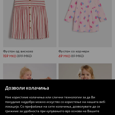
Фустан од вискоза
Фустан со карнери
159
399
MKD
69
89
MKD
MKD
MKD
Дозволи колачиња
Ние користиме колачиња или слични технологии за да Ви
понудиме најдобро можно искуство со користење на нашата веб-
локација. Со прифаќање на сите колачиња, дозволувате да се
грижиме за удобноста при купувањето врз основа на Вашите