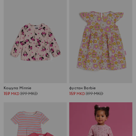
Kошула Minnie
фустан Barbie
159
399
MKD
159
399
MKD
MKD
MKD