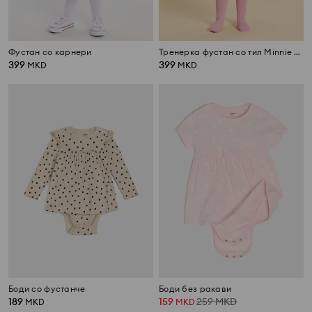
Фустан со карнери
Тренерка фустан со тил Minnie Mouse
399
399
MKD
MKD
Боди со фустанче
Боди без ракави
189
159
259
MKD
MKD
MKD