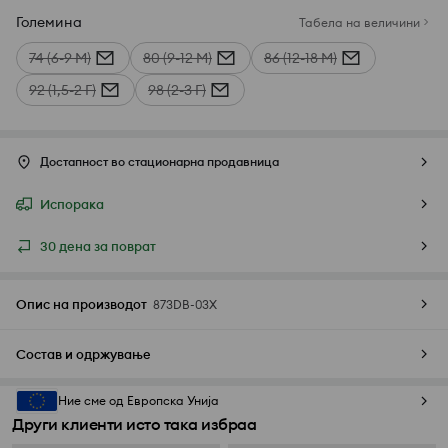
Големина
Табела на величини
74 (6-9 М)
80 (9-12 М)
86 (12-18 М)
92 (1,5-2 Г)
98 (2-3 Г)
Достапност во стационарна продавница
Испорака
30 дена за поврат
Опис на производот
873DB-03X
Состав и одржување
Ние сме од Европска Унија
Други клиенти исто така избраа