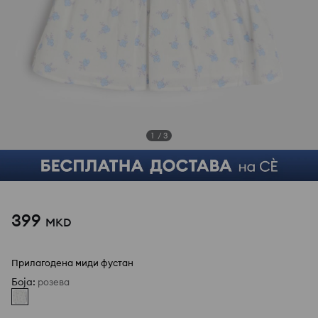
1
/
3
399
MKD
Прилагодена миди фустан
Боја
:
розева