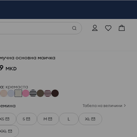
мучна основна маичка
9
MKD
ја
:
кремаста
лемина
Табела на величини
XS
S
M
L
XL
XXL