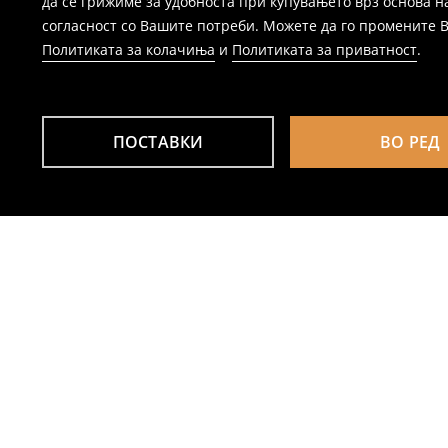
да се грижиме за удобноста при купувањето врз основа н
согласност со Вашите потреби. Можете да го промените Ваш
Политиката за колачиња
и
Политиката за приватност
.
ПОСТАВКИ
ВО РЕД