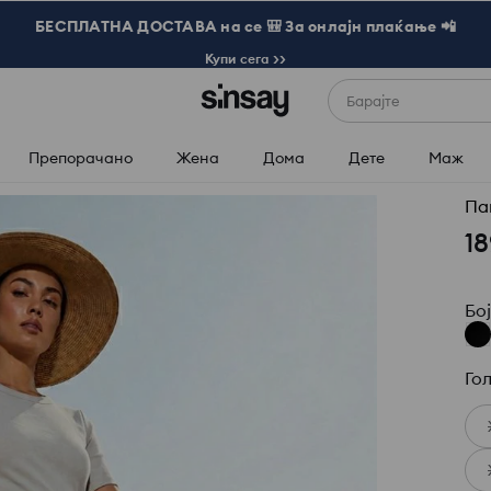
БЕСПЛАТНА ДОСТАВА на се 🎒 За онлајн плаќање 📲
Купи сега >>
Барајте
Препорачано
Жена
Дома
Дете
Маж
Па
18
Бо
Го