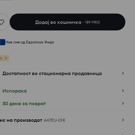
Додај во кошничка
189 MKD
Ние сме од Европска Унија
ic
Достапност во стационарна продавница
Испорака
30 дена за поврат
ис на производот
647EU-01X