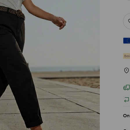
Bas
Оп