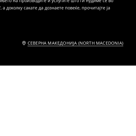
њето на производите и услугите што ги нудиме се во
 а доколку сакате да дознаете повеќе, прочитајте ја
СЕВЕРНА МАКЕДОНИЈА (NORTH MACEDONIA)