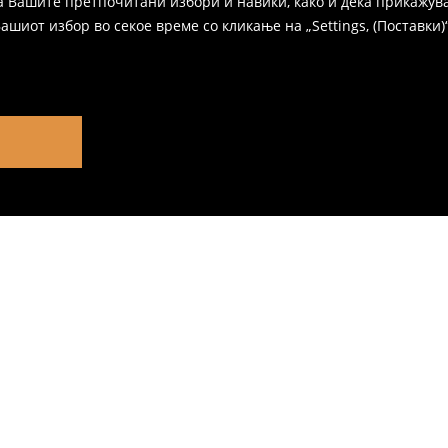
а Вашите претпочитани избори и навики, како и дека прикажува
иот избор во секое време со кликање на „Settings, (Поставки)“,