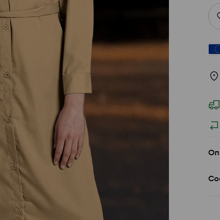
Оп
Со