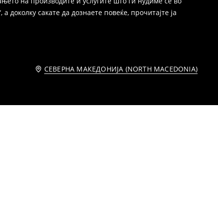
њето на производите и услугите што ги нудиме се во
 а доколку сакате да дознаете повеќе, прочитајте ја
СЕВЕРНА МАКЕДОНИЈА (NORTH MACEDONIA)