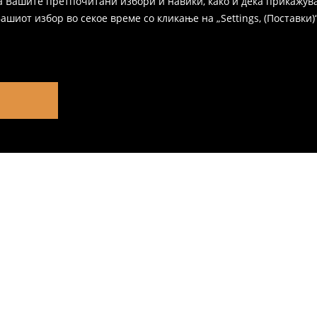
а Вашите претпочитани избори и навики, како и дека прикажува
иот избор во секое време со кликање на „Settings, (Поставки)“,