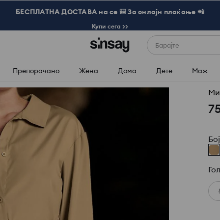
БЕСПЛАТНА ДОСТАВА на се 🎒 За онлајн плаќање 📲
Купи сега >>
Барајте
Препорачано
Жена
Дома
Дете
Маж
Ми
7
Бо
Го