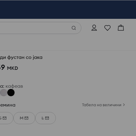
ди фустан со јака
59
MKD
ја
:
кафеав
лемина
Табела на величини
S
M
L