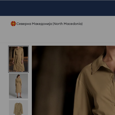
Северна Македонија (North Macedonia)