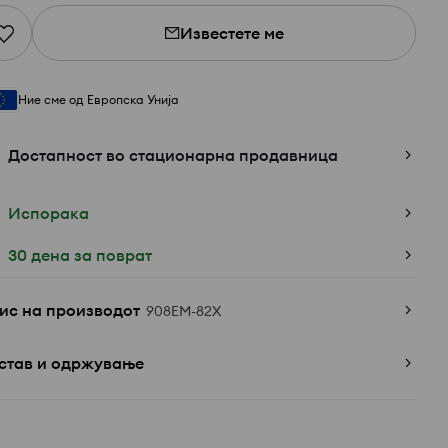
Известете ме
Ние сме од Европска Унија
Достапност во стационарна продавница
Испорака
30 дена за поврат
ис на производот
908EM-82X
став и одржување