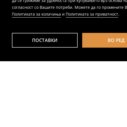
да се грижиме за удобноста при купувањето врз основа н
согласност со Вашите потреби. Можете да го промените Ваш
Политиката за колачиња
и
Политиката за приватност
.
ПОСТАВКИ
ВО РЕД