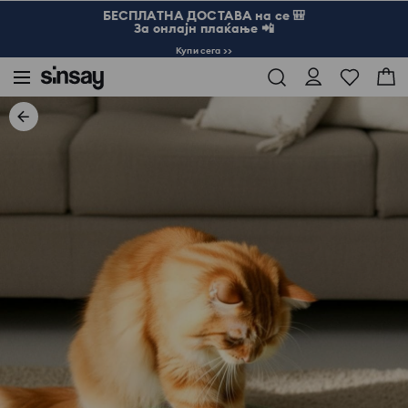
БЕСПЛАТНА ДОСТАВА на се 🎒
За онлајн плаќање 📲
Купи сега >>