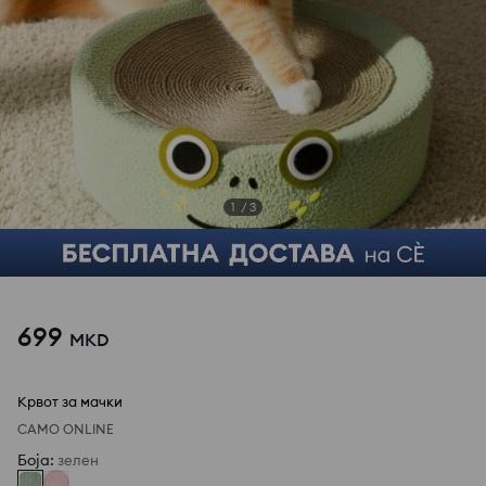
1
/
3
699
MKD
Крвот за мачки
САМО ONLINE
Боја
:
зелен