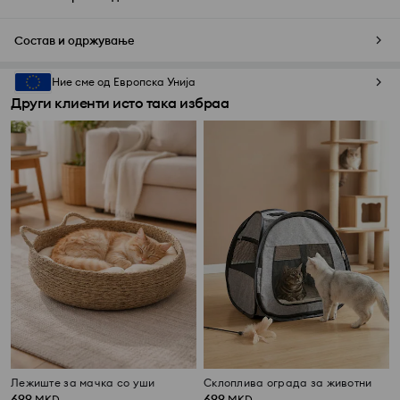
Состав и одржување
Ние сме од Европска Унија
Други клиенти исто така избраа
Лежиште за мачка со уши
Склоплива ограда за животни
699
699
MKD
MKD