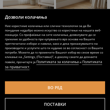
Дозволи колачиња
Ние користиме колачиња или слични технологии за да Ви
понудиме најдобро можно искуство со користење на нашата веб-
локација. Со прифаќање на сите колачиња, дозволувате да се
грижиме за удобноста при купувањето врз основа на Вашите
претпочитани избори и навики, како и дека прикажувањето на
производите и услугите што ги нудиме се во согласност со Вашите
потреби. Можете да го промените Вашиот избор во секое време со
Ќебе за животни со релјефен дезен
Ребресто лежиште за миленици со нелизгачко дно
кликање на „Settings, (Поставки)“, а доколку сакате да дознаете
699
1199
MKD
MKD
Политиката за колачиња
Политиката
повеќе, прочитајте ја
и
за приватност
.
ВО РЕД
ПОСТАВКИ