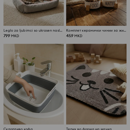
Leglo za ljubimci so ukrasen naslon vo forma na krona
Комплет керамички чинии за животни Food & Water
799
459
MKD
MKD
Склопливо кофа
Тепих во форма на мачка