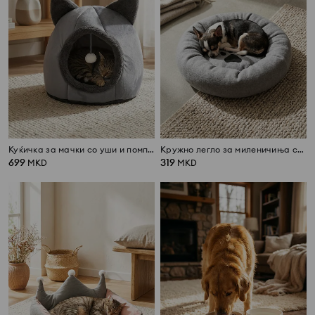
Куќичка за мачки со уши и помпон
Кружно легло за миленичиња со мотив шепа
699
319
MKD
MKD