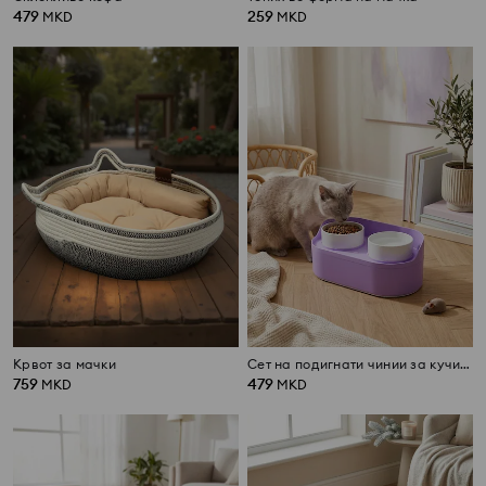
479
259
MKD
MKD
Крвот за мачки
Сет на подигнати чинии за кучиња и мачки со кутија за складирање на храна
759
479
MKD
MKD