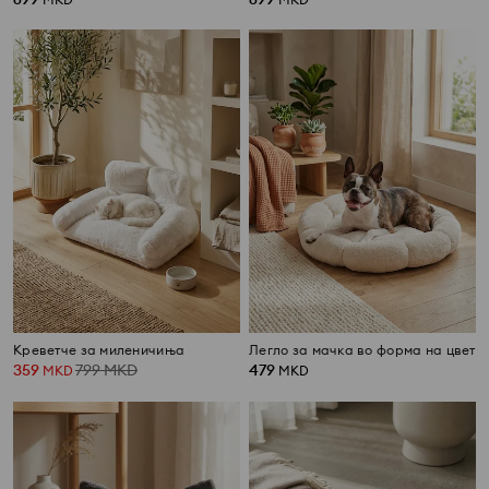
Креветче за миленичиња
Легло за мачка во форма на цвет
359
799
MKD
479
MKD
MKD