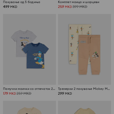
Пакување од 5 бодиња
Комплет маица и шорцеви
499
259
399
MKD
MKD
MKD
Памучни маички со отпечаток 2 pack Mickey Mouse
Тренерки 2 пакување Mickey Mouse
179
259
MKD
299
MKD
MKD