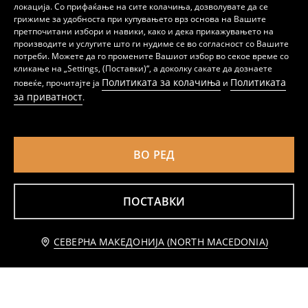
локација. Со прифаќање на сите колачиња, дозволувате да се
грижиме за удобноста при купувањето врз основа на Вашите
претпочитани избори и навики, како и дека прикажувањето на
производите и услугите што ги нудиме се во согласност со Вашите
потреби. Можете да го промените Вашиот избор во секое време со
кликање на „Settings, (Поставки)“, а доколку сакате да дознаете
Политиката за колачиња
Политиката
повеќе, прочитајте ја
и
Памучен комплет: дуксер и панталони Mini Smiley®
Комплет од жерсе
за приватност
.
399
159
299
MKD
MKD
MKD
ВО РЕД
ПОСТАВКИ
Известете ме
СЕВЕРНА МАКЕДОНИЈА (NORTH MACEDONIA)