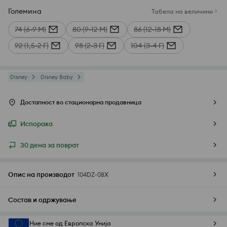
Големина
Табела на величини
74 (6-9 М)
80 (9-12 М)
86 (12-18 М)
92 (1,5-2 Г)
98 (2-3 Г)
104 (3-4 Г)
Disney
Disney Baby
Достапност во стационарна продавница
Испорака
30 дена за поврат
Опис на производот
104DZ-08X
Состав и одржување
Ние сме од Европска Унија