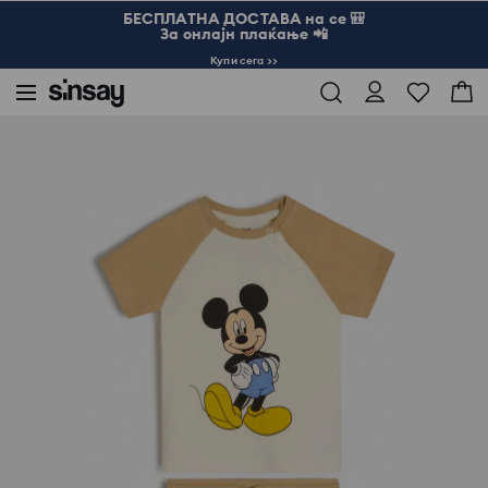
БЕСПЛАТНА ДОСТАВА на се 🎒
За онлајн плаќање 📲
Купи сега >>