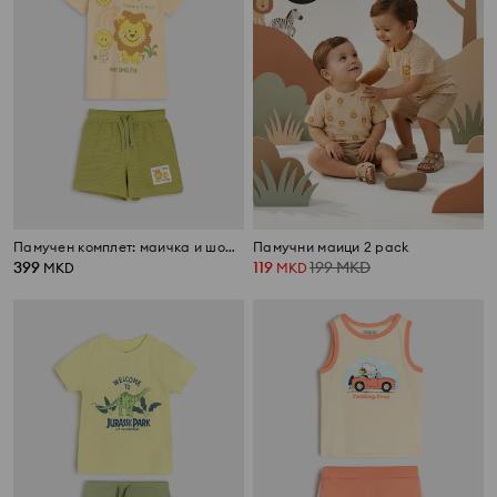
Памучен комплет: маичка и шорцеви Mini Smiley®
Памучни маици 2 pack
399
119
199
MKD
MKD
MKD