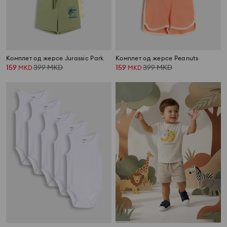
Комплет од жерсе Jurassic Park
Комплет од жерсе Peanuts
159
399
MKD
159
399
MKD
MKD
MKD