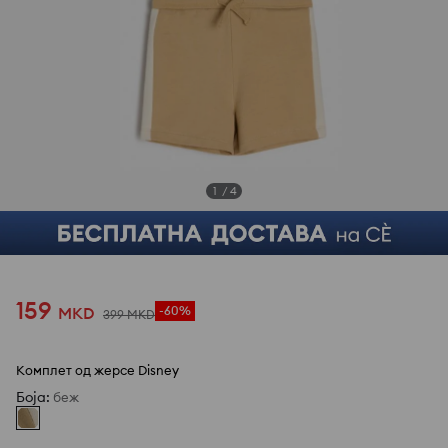
1
/
4
159
MKD
-60%
399
MKD
Комплет од жерсе Disney
Боја
:
беж