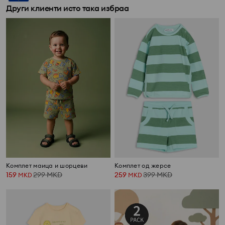
Други клиенти исто така избраа
Комплет маица и шорцеви
Комплет од жерсе
159
299
MKD
259
399
MKD
MKD
MKD