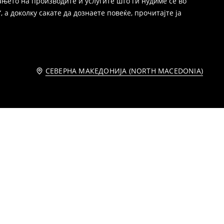
њето на производите и услугите што ги нудиме се во
 а доколку сакате да дознаете повеќе, прочитајте ја
СЕВЕРНА МАКЕДОНИЈА (NORTH MACEDONIA)