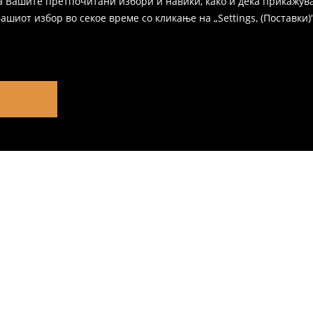
а Вашите претпочитани избори и навики, како и дека прикажува
иот избор во секое време со кликање на „Settings, (Поставки)“,