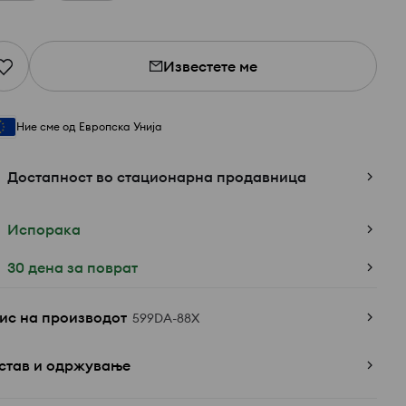
Известете ме
Ние сме од Европска Унија
Достапност во стационарна продавница
Испорака
30 дена за поврат
ис на производот
599DA-88X
став и одржување