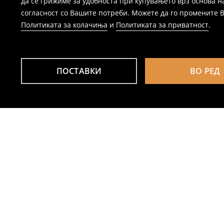
да се грижиме за удобноста при купувањето врз основа н
согласност со Вашите потреби. Можете да го промените Ваш
Политиката за колачиња
и
Политиката за приватност
.
ПОСТАВКИ
ВО РЕД