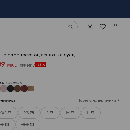
кна рамонеска од вештачки суед
39
MKD
-29%
899
MKD
ја
:
кафеав
лемина
Табела на величини
XXS
XS
S
M
L
XL
XXL