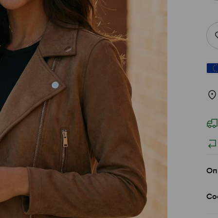
Оп
Со