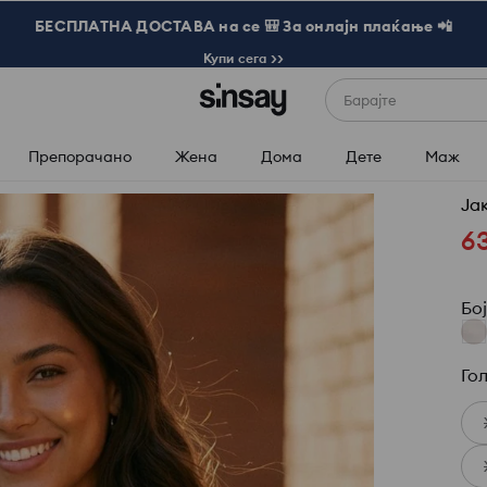
БЕСПЛАТНА ДОСТАВА на се 🎒 За онлајн плаќање 📲
Купи сега >>
Барајте
Препорачано
Жена
Дома
Дете
Маж
Ја
6
Бо
Го