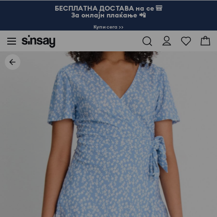
БЕСПЛАТНА ДОСТАВА на се 🎒
За онлајн плаќање 📲
Купи сега >>