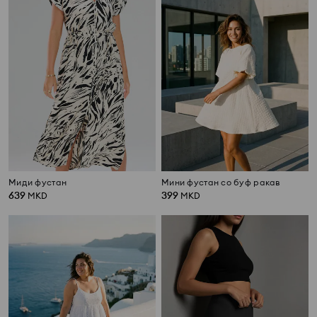
Миди фустан
Мини фустан со буф ракав
639
399
MKD
MKD