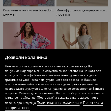
Класичен мини фустан babydoll со вискоза
Мини фустан со декорирани копчиња
699
599
MKD
MKD
Дозволи колачиња
Ние користиме колачиња или слични технологии за да Ви
понудиме најдобро можно искуство со користење на нашата веб-
локација. Со прифаќање на сите колачиња, дозволувате да се
грижиме за удобноста при купувањето врз основа на Вашите
претпочитани избори и навики, како и дека прикажувањето на
производите и услугите што ги нудиме се во согласност со Вашите
потреби. Можете да го промените Вашиот избор во секое време со
Миди сукња со цветен дезен и шлиц
Памучен мини фустан со декоративно врзување
кликање на „Settings, (Поставки)“, а доколку сакате да дознаете
799
439
599
MKD
MKD
MKD
Политиката за колачиња
Политиката
повеќе, прочитајте ја
и
за приватност
.