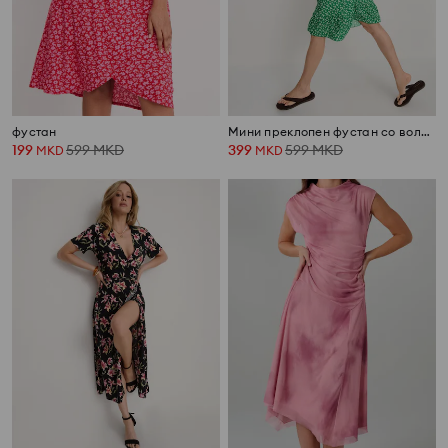
фустан
Мини преклопен фустан со волан со цветен дезен
199
599
MKD
399
599
MKD
MKD
MKD