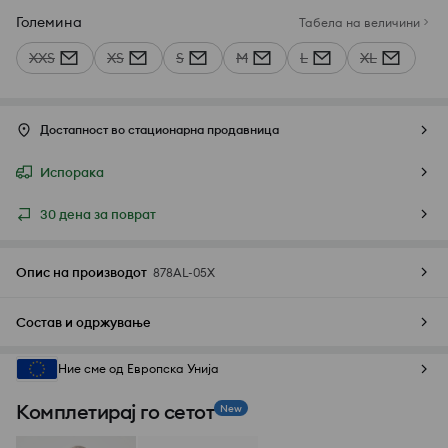
Големина
Табела на величини
XXS
XS
S
M
L
XL
Достапност во стационарна продавница
Испорака
30 дена за поврат
Опис на производот
878AL-05X
Состав и одржување
Ние сме од Европска Унија
Комплетирај го сетот
New