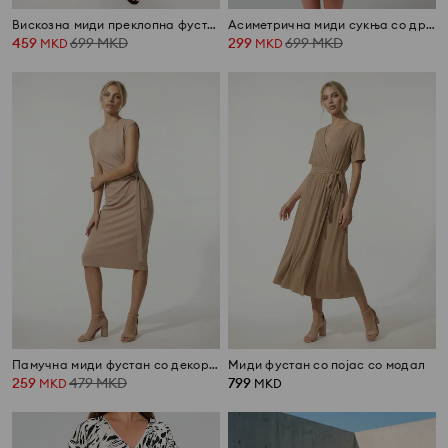
Вискозна миди преклопна фустан со цветен принт
Асиметрична миди сукња со драпиран деколте и набори
459
699
MKD
299
699
MKD
MKD
MKD
Памучна миди фустан со декоративно врзување и шлиц
Миди фустан со појас со модал
259
479
MKD
799
MKD
MKD