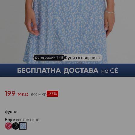
Купи го овој сет
фотографии
1
/
8
199
MKD
-67%
599
MKD
фустан
Боја
:
светло сино