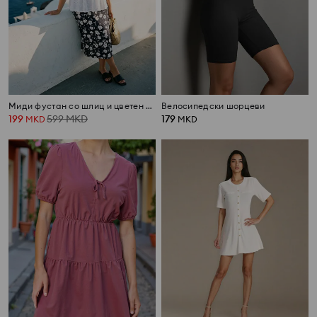
Миди фустан со шлиц и цветен дезен Plus size
Велосипедски шорцеви
199
599
MKD
179
MKD
MKD