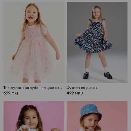
Тил фустан babydoll со цветен мотив
Фустан со дезен
699
499
MKD
MKD