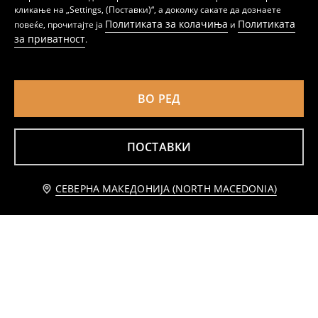
кликање на „Settings, (Поставки)“, а доколку сакате да дознаете
Политиката за колачиња
Политиката
повеќе, прочитајте ја
и
за приватност
.
ВО РЕД
ПОСТАВКИ
Известете ме
СЕВЕРНА МАКЕДОНИЈА (NORTH MACEDONIA)
Тил фустан со волани
Фустан од тул со волани
559
479
MKD
MKD