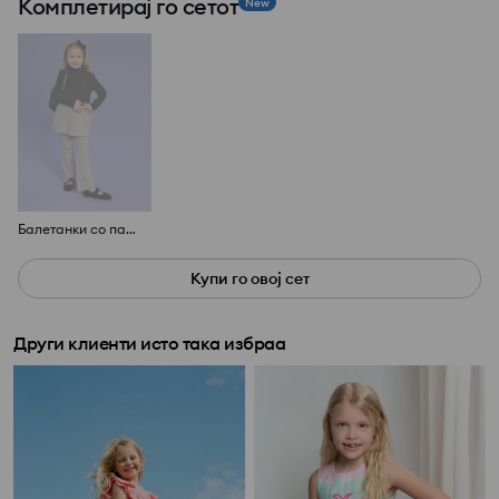
Комплетирај го сетот
New
Балетанки со панделка
Купи го овој сет
Други клиенти исто така избраа