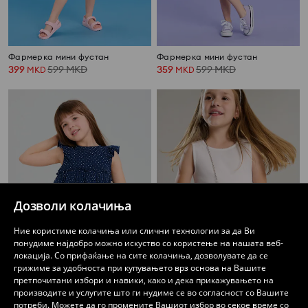
Фармерка мини фустан
Фармерка мини фустан
399
599
MKD
359
599
MKD
MKD
MKD
Дозволи колачиња
Ние користиме колачиња или слични технологии за да Ви
понудиме најдобро можно искуство со користење на нашата веб-
локација. Со прифаќање на сите колачиња, дозволувате да се
грижиме за удобноста при купувањето врз основа на Вашите
претпочитани избори и навики, како и дека прикажувањето на
Фустан со долги ракави
Фустан без ракави со набор на долниот дел
производите и услугите што ги нудиме се во согласност со Вашите
299
499
MKD
439
потреби. Можете да го промените Вашиот избор во секое време со
MKD
MKD