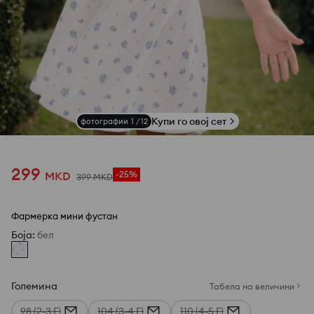
Купи го овој сет
фотографии
1
/
12
299
MKD
-25%
399
MKD
Фармерка мини фустан
Боја
:
бел
Големина
Табела на величини
98 (2-3 Г)
104 (3-4 Г)
110 (4-5 Г)