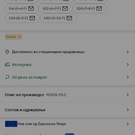
116 (5-6 Г)
122 (6-7 Г)
128 (7-8 Г)
134 (8-9 Г)
140 (9-10 Г)
Events
Достапност во стационарна продавница
Испорака
30 дена за поврат
Опис на производот
983DK-MLC
Состав и одржување
Ние сме од Европска Унија