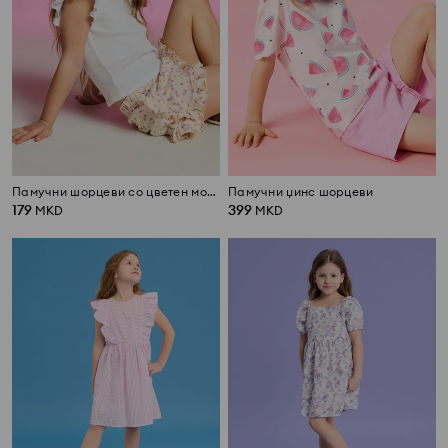
Памучни шорцеви со цветен мотив
Памучни џинс шорцеви
179
399
MKD
MKD