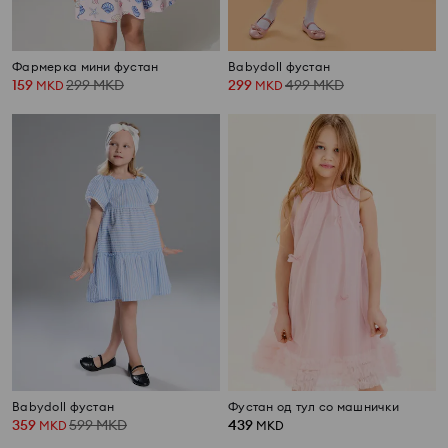
Фармерка мини фустан
Babydoll фустан
159
299
MKD
299
499
MKD
MKD
MKD
Babydoll фустан
Фустан од тул со машнички
359
599
MKD
439
MKD
MKD