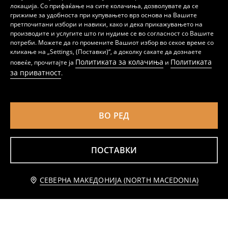
локација. Со прифаќање на сите колачиња, дозволувате да се
грижиме за удобноста при купувањето врз основа на Вашите
претпочитани избори и навики, како и дека прикажувањето на
производите и услугите што ги нудиме се во согласност со Вашите
Џогер тренерки
Џогер тренерки
потреби. Можете да го промените Вашиот избор во секое време со
479
639
MKD
MKD
кликање на „Settings, (Поставки)“, а доколку сакате да дознаете
Политиката за колачиња
Политиката
повеќе, прочитајте ја
и
за приватност
.
ВО РЕД
ПОСТАВКИ
Додај во кошничка
СЕВЕРНА МАКЕДОНИЈА (NORTH MACEDONIA)
199 MKD
Jogger панталони
Џогер тренерки од piqué ткаенина
799
699
MKD
MKD