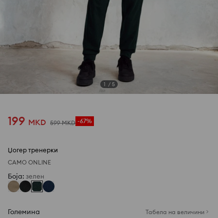
1
/
5
199
MKD
-67%
599
MKD
Џогер тренерки
САМО ONLINE
Боја
:
зелен
Големина
Табела на величини