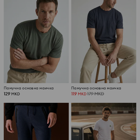
Памучна основна маичка
Памучна основна маичка
129
119
179
MKD
MKD
MKD