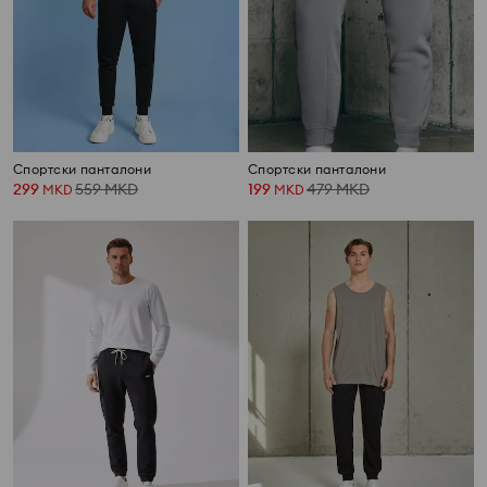
Спортски панталони
Спортски панталони
299
559
MKD
199
479
MKD
MKD
MKD