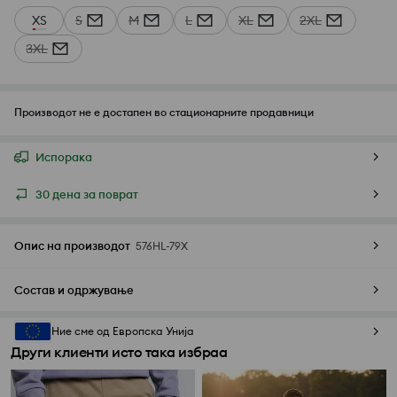
XS
S
M
L
XL
2XL
3XL
Производот не е достапен во стационарните продавници
Испорака
30 дена за поврат
Опис на производот
576HL-79X
Состав и одржување
Ние сме од Европска Унија
Други клиенти исто така избраа