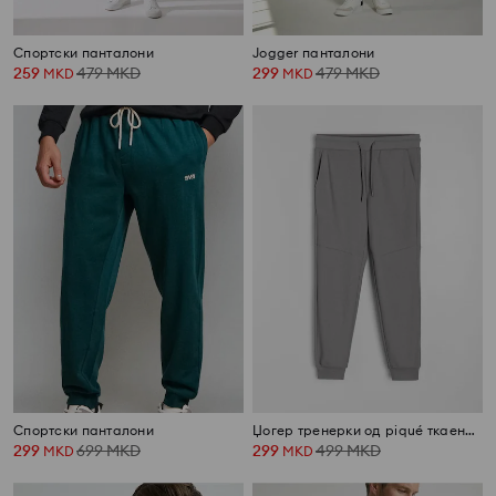
Спортски панталони
Jogger панталони
259
479
MKD
299
479
MKD
MKD
MKD
Спортски панталони
Џогер тренерки од piqué ткаенина
299
699
MKD
299
499
MKD
MKD
MKD