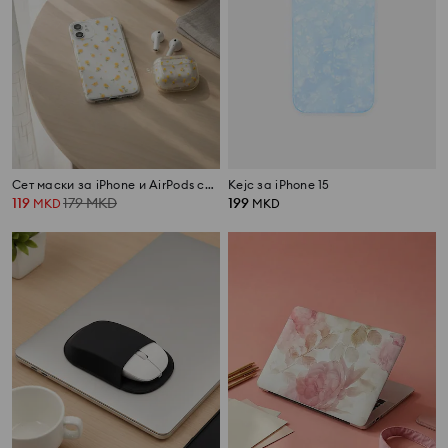
Сет маски за iPhone и AirPods со цветен мотив
Кејс за iPhone 15
119
179
MKD
199
MKD
MKD