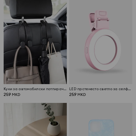
Куки за автомобилски потпирач за глава 2 pack
LED прстенесто светло за селфи со штипка
259
259
MKD
MKD