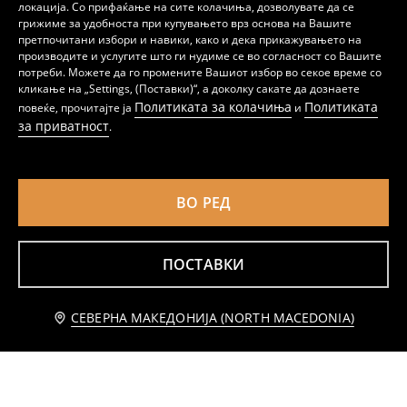
локација. Со прифаќање на сите колачиња, дозволувате да се
грижиме за удобноста при купувањето врз основа на Вашите
претпочитани избори и навики, како и дека прикажувањето на
производите и услугите што ги нудиме се во согласност со Вашите
потреби. Можете да го промените Вашиот избор во секое време со
Футрола за iPhone 13/14 со мотив на тиква во леопард дезен и есенски додатоци
Еднобоен футрол за iPhone 13/14 со брановиден раб
кликање на „Settings, (Поставки)“, а доколку сакате да дознаете
189
189
MKD
MKD
Политиката за колачиња
Политиката
повеќе, прочитајте ја
и
за приватност
.
ВО РЕД
ПОСТАВКИ
Известете ме
СЕВЕРНА МАКЕДОНИЈА (NORTH MACEDONIA)
Футрола за iPhone 16 со мотив на тиква во леопард дезен и есенски додатоци
Кејс за iPhone 15