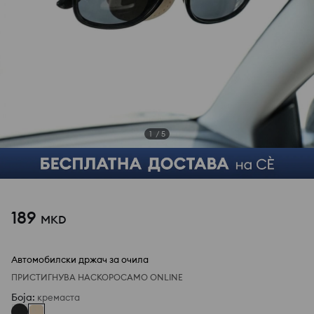
1
/
5
189
MKD
Автомобилски држач за очила
ПРИСТИГНУВА НАСКОРО
САМО ONLINE
Боја
:
кремаста