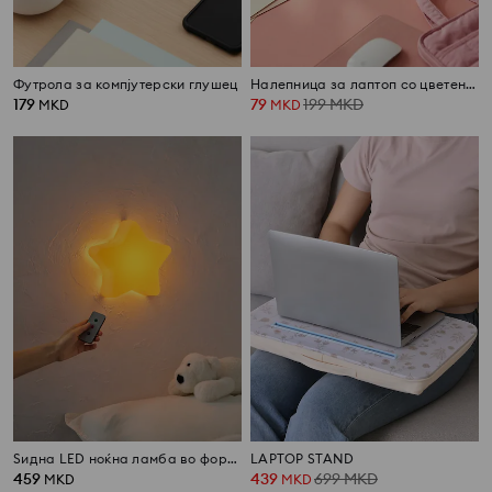
Футрола за компјутерски глушец
Налепница за лаптоп со цветен мотив
179
79
199
MKD
MKD
MKD
Ѕидна LED ноќна ламба во форма на ѕвезда
LAPTOP STAND
459
439
699
MKD
MKD
MKD