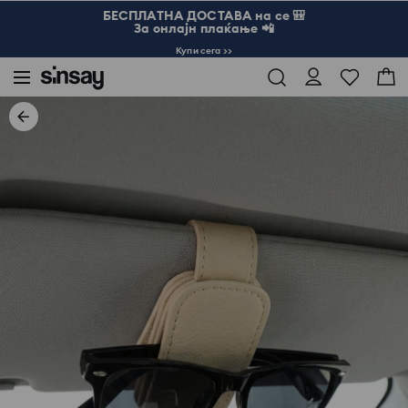
БЕСПЛАТНА ДОСТАВА на се 🎒
За онлајн плаќање 📲
Купи сега >>