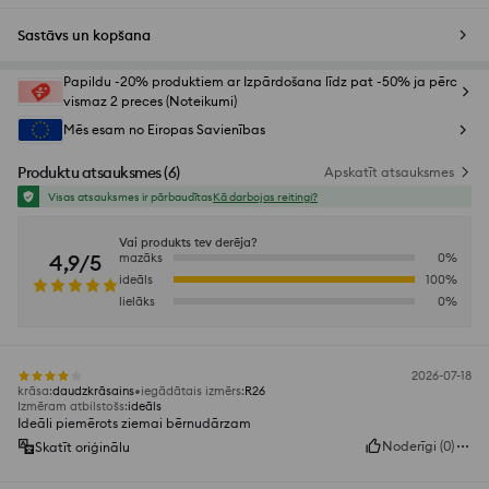
Sastāvs un kopšana
Papildu -20% produktiem ar Izpārdošana līdz pat -50% ja pērc
vismaz 2 preces (Noteikumi)
Mēs esam no Eiropas Savienības
Produktu atsauksmes
(
6
)
Apskatīt atsauksmes
Visas atsauksmes ir pārbaudītas
Kā darbojas reitingi?
Vai produkts tev derēja?
4,9/5
mazāks
0
%
ideāls
100
%
lielāks
0
%
2026-07-18
krāsa
:
daudzkrāsains
iegādātais izmērs
:
R26
Izmēram atbilstošs
:
ideāls
Ideāli piemērots ziemai bērnudārzam
Noderīgi
(
0
)
Skatīt oriģinālu