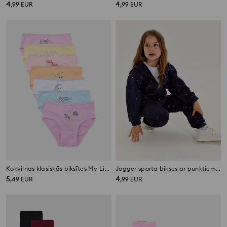
4
4
,
99
EUR
,
99
EUR
Kokvilnas klasiskās biksītes My Little Pony, 7 gab.
Jogger sporta bikses ar punktiem fleece
5
4
,
49
EUR
,
99
EUR