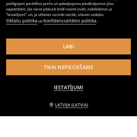
pielāgojam parādītos preču un pakalpojumu piedāvājumus jūsu
Rievotas zeķes 4 pack SuperKitties
Ribotas Kokvilnas Zeķes 4 gab. Hello Kitty and Friends
vajadzībām. Jūs varat jebkurā brīdī mainīt izvēli, noklikšķinot uz
2
2
,
99
EUR
,
99
EUR
“Iestatījumi”, un, ja vēlaties uzzināt vairāk, izlasiet sadaļas
Sīkfailu politika
Konfidencialitātes politika
un
.
LABI
TIKAI NEPIECIEŠAMS
IESTATĪJUMI
PIEVIENOT GROZAM
LATVIJA (LATVIA)
3,99 EUR
Zeķes ar Dekoratīvu Loku, 3 gab
Potītes Zeķes ar Suņu Rakstu, 5 gab
2
2
,
49
EUR
,
99
EUR