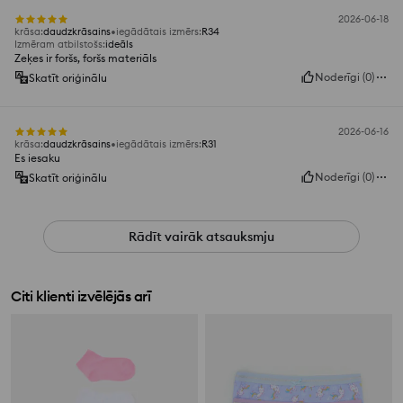
2026-06-18
krāsa
:
daudzkrāsains
iegādātais izmērs
:
R34
Izmēram atbilstošs
:
ideāls
Zeķes ir foršs, foršs materiāls
Noderīgi
(
0
)
Skatīt oriģinālu
2026-06-16
krāsa
:
daudzkrāsains
iegādātais izmērs
:
R31
Es iesaku
Noderīgi
(
0
)
Skatīt oriģinālu
Rādīt vairāk atsauksmju
Citi klienti izvēlējās arī