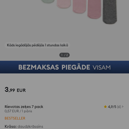
Kāds iegādājās pēdējās 1 stundas laikā
1
/
2
3
,
99
EUR
Rievotas zeķes 7 pack
4,9/5
(
6
)
0,57 EUR
/
1 pāris
BESTSELLER
Krāsa
:
daudzkrāsains