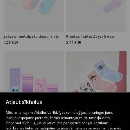
Zeķes ar metalizētu diegu, 3 pāri
Ribotas Potītes Zeķes 5 gab.
2
2
,
99
EUR
,
99
EUR
Atļaut sīkfailus
Mēs izmantojam sīkfailus vai līdzīgas tehnoloģijas, lai sniegtu jums
labāko iespējamo pieredzi, kamēr izmantojat mūsu tīmekļa vietni.
Pieņemot sīkfailus, jūs ļaujat mums parūpēties par jūsu ērtībām
iepirkšanās laikā, pamatojoties uz jūsu vēlmēm un paradumiem, jo mēs