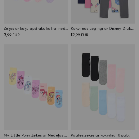
Zeķes ar kaķu apdruku katrai nedēļas dienai, 7 pāru iepakojums
Kokvilnas Legingi ar Disney Druku, 4 gab
3
12
,
99
EUR
,
99
EUR
My Little Pony Zeķes ar Nedēļas Dienām 7 gab.
Potītes zeķes ar kokvilnu 10 gab.