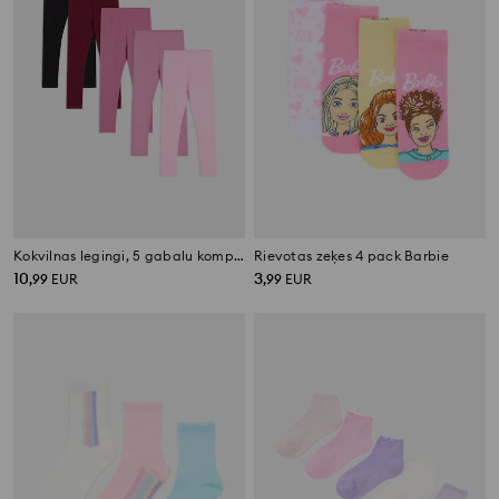
Kokvilnas legingi, 5 gabalu komplekts
Rievotas zeķes 4 pack Barbie
10
3
,
99
EUR
,
99
EUR