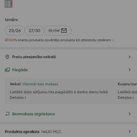
Izmērs
23/26
27/30
31/34
100
%
klientu produktu novērtēja produktu kā atbilstošu izmēram
Preču pieejamība veikalā
Piegāde
Veikali
Vienmēr bez maksas
Kurjers/iz
Lielākā daļa sūtījumu tiks piegādāti 6 darba dienu laikā
Lielākā da
Detaļas >
Detaļas >
Bezmaksas atgriešana
Produkta apraksts
144JO-MLC