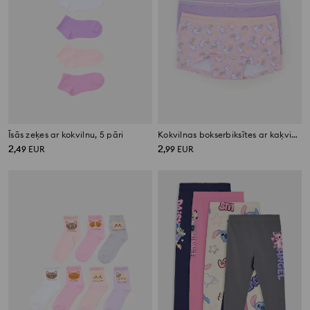
Īsās zeķes ar kokvilnu, 5 pāri
Kokvilnas bokserbiksītes ar kaķvienradža motīvu 3 pack
2
2
,
49
EUR
,
99
EUR