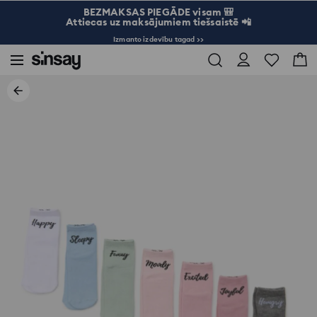
BEZMAKSAS PIEGĀDE visam 🎒
Attiecas uz maksājumiem tiešsaistē 📲
Izmanto izdevību tagad >>