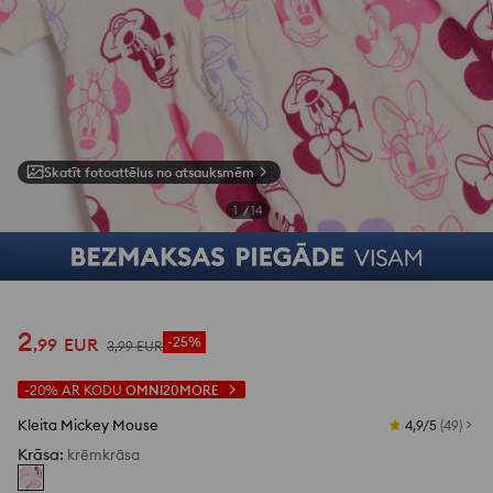
Skatīt fotoattēlus no atsauksmēm
1
/
14
2
,
99
EUR
-25%
3
,
99
EUR
-20%
AR KODU
OMNI20MORE
Kleita Mickey Mouse
4,9/5
(
49
)
Krāsa
:
krēmkrāsa