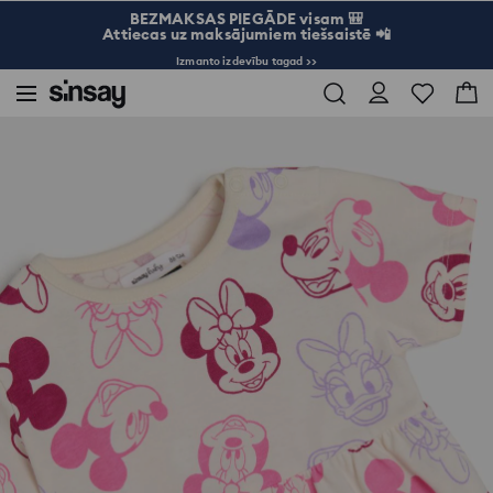
BEZMAKSAS PIEGĀDE visam 🎒
Attiecas uz maksājumiem tiešsaistē 📲
Izmanto izdevību tagad >>