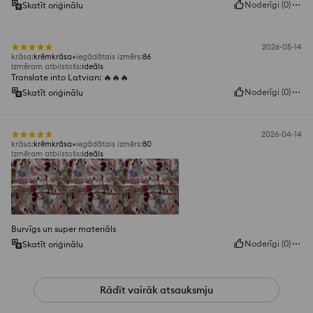
Noderīgi
(
0
)
Skatīt oriģinālu
2026-05-14
krāsa
:
krēmkrāsa
iegādātais izmērs
:
86
Izmēram atbilstošs
:
ideāls
Translate into Latvian: 🔥🔥🔥
Noderīgi
(
0
)
Skatīt oriģinālu
2026-04-14
krāsa
:
krēmkrāsa
iegādātais izmērs
:
80
Izmēram atbilstošs
:
ideāls
Burvīgs un super materiāls
Noderīgi
(
0
)
Skatīt oriģinālu
Rādīt vairāk atsauksmju