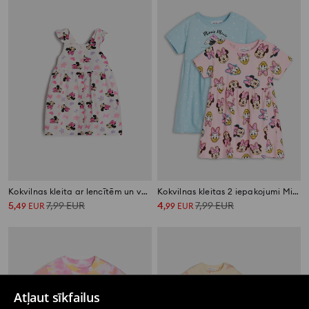
Kokvilnas kleita ar lencītēm un volāniem Minnie Mouse
Kokvilnas kleitas 2 iepakojumi Minnie Mouse
5
7,99
EUR
4
7,99
EUR
,
49
EUR
,
99
EUR
Atļaut sīkfailus