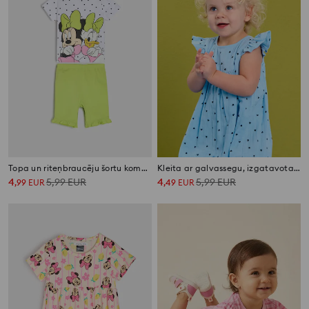
Topa un riteņbraucēju šortu komplekts Minnie Mouse
Kleita ar galvassegu, izgatavota no strukturētas dzijas
4
5,99
EUR
4
5,99
EUR
,
99
EUR
,
49
EUR