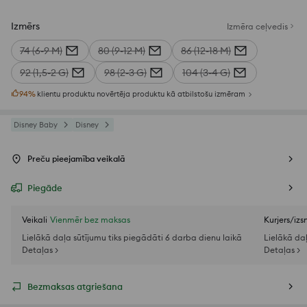
Izmērs
Izmēra ceļvedis
74 (6-9 M)
80 (9-12 M)
86 (12-18 M)
92 (1,5-2 G)
98 (2-3 G)
104 (3-4 G)
94
%
klientu produktu novērtēja produktu kā atbilstošu izmēram
Disney Baby
Disney
Preču pieejamība veikalā
Piegāde
Veikali
Vienmēr bez maksas
Kurjers/iz
Lielākā daļa sūtījumu tiks piegādāti 6 darba dienu laikā
Lielākā da
Detaļas >
Detaļas >
Bezmaksas atgriešana