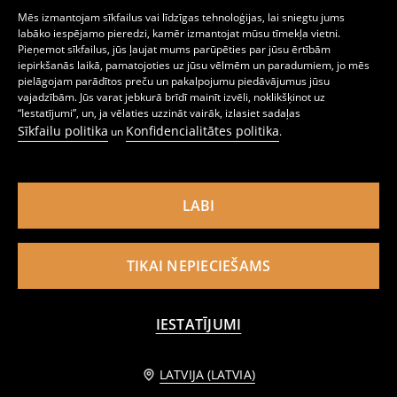
Mēs izmantojam sīkfailus vai līdzīgas tehnoloģijas, lai sniegtu jums
labāko iespējamo pieredzi, kamēr izmantojat mūsu tīmekļa vietni.
Pieņemot sīkfailus, jūs ļaujat mums parūpēties par jūsu ērtībām
iepirkšanās laikā, pamatojoties uz jūsu vēlmēm un paradumiem, jo mēs
pielāgojam parādītos preču un pakalpojumu piedāvājumus jūsu
vajadzībām. Jūs varat jebkurā brīdī mainīt izvēli, noklikšķinot uz
“Iestatījumi”, un, ja vēlaties uzzināt vairāk, izlasiet sadaļas
Sīkfailu politika
Konfidencialitātes politika
un
.
Kleita My Little Pony
Kleitas, iepakojumā 2 gab.
3
4,49
EUR
4
5,99
EUR
,
29
EUR
,
99
EUR
LABI
TIKAI NEPIECIEŠAMS
IESTATĪJUMI
Informēt mani
LATVIJA (LATVIA)