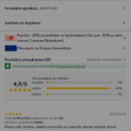
Produkta apraksts
849DY-01X
Sastāvs un kopšana
Papildu -20% produktiem ar Izpārdošana līdz pat -50% ja pērc
vismaz 2 preces (Noteikumi)
Mēs esam no Eiropas Savienības
Produktu atsauksmes
(
49
)
Apskatīt atsauksmes
Visas atsauksmes ir pārbaudītas
Kā darbojas reitingi?
Vai produkts tev derēja?
4,9/5
mazāks
3
%
ideāls
94
%
lielāks
3
%
2026-06-01
krāsa
:
krēmkrāsa
iegādātais izmērs
:
86
Izmēram atbilstošs
:
ideāls
Kleita pēc izmēra, ideāls materiāls un izskatās skaisti reālajā dzīvē