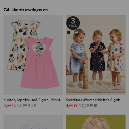
Citi klienti izvēlējās arī
Kleitas, iepakojumā 2 gab. Minnie Mouse
Kokvilnas džemperkleitas 3 gab.
4
6,99
EUR
4
7,99
EUR
,
99
EUR
,
99
EUR