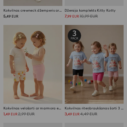
Kokvilnas crewneck džemperis ar dekoratīvu volānu no fleeces
Džersija komplekts Kitty Kotty
5
7
10,99
EUR
,
49
EUR
,
99
EUR
Kokvilnas velošorti ar marmora efektu 2 pack
Kokvilnas riteņbraukšanas šorti 3 pack
1
2,99
EUR
3
4,49
EUR
,
49
EUR
,
49
EUR