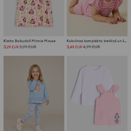
Kleita Babydoll Minnie Mouse
Kokvilnas komplekts: krekliņš un šorti
3
3,99
EUR
3
4,99
EUR
,
29
EUR
,
49
EUR