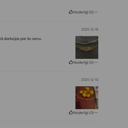
Noderīgi
(
0
)
2025-12-18
 tā darbojas par šo cenu.
Noderīgi
(
0
)
2025-12-10
Noderīgi
(
0
)