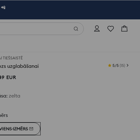
 📲
AI TIEŠSAISTĒ
ozs uzglabāšanai
5/5
(
15
)
49
EUR
āsa
:
zelta
mērs
VIENS IZMĒRS