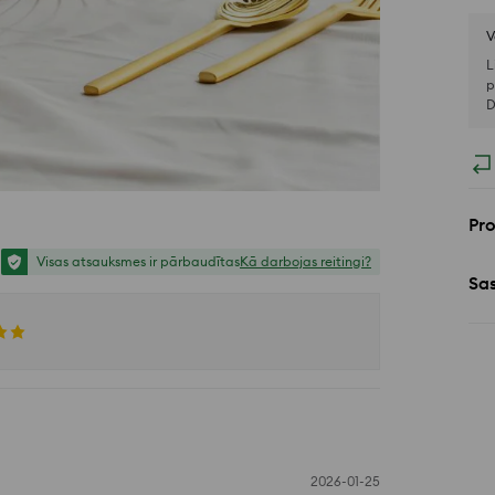
V
L
p
D
Pr
Visas atsauksmes ir pārbaudītas
Kā darbojas reitingi?
Sa
2026-01-25