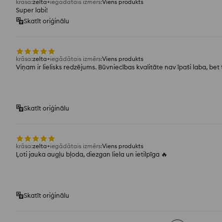
krāsa
:
zelta
iegādātais izmērs
:
Viens produkts
Super labi!
Skatīt oriģinālu
krāsa
:
zelta
iegādātais izmērs
:
Viens produkts
Viņam ir lielisks redzējums. Būvniecības kvalitāte nav īpaši laba, bet
Skatīt oriģinālu
krāsa
:
zelta
iegādātais izmērs
:
Viens produkts
Ļoti jauka augļu bļoda, diezgan liela un ietilpīga 🔥
Skatīt oriģinālu