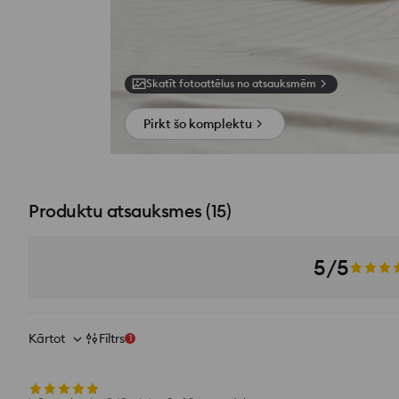
Skatīt fotoattēlus no atsauksmēm
Pirkt šo komplektu
Produktu atsauksmes
(
15
)
5/5
Kārtot
Filtrs
1