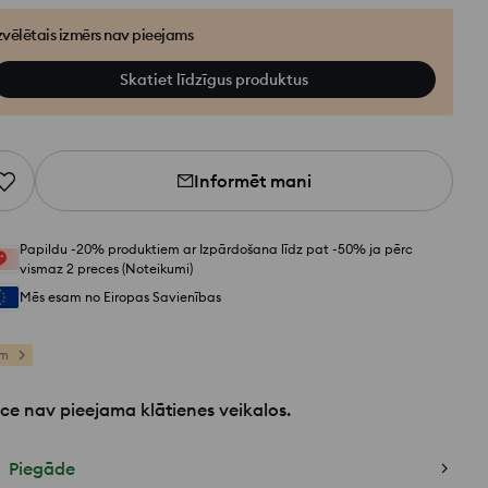
zvēlētais izmērs nav pieejams
Skatiet līdzīgus produktus
Informēt mani
Papildu -20% produktiem ar Izpārdošana līdz pat -50% ja pērc
vismaz 2 preces (Noteikumi)
Mēs esam no Eiropas Savienības
am
ce nav pieejama klātienes veikalos.
Piegāde