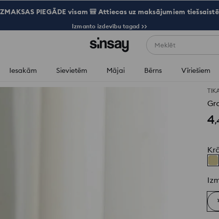
ZMAKSAS PIEGĀDE visam 🎒 Attiecas uz maksājumiem tiešsaistē
Izmanto izdevību tagad >>
Meklēt
Iesakām
Sievietēm
Mājai
Bērns
Vīriešiem
TIK
Gr
4
,
Kr
Iz