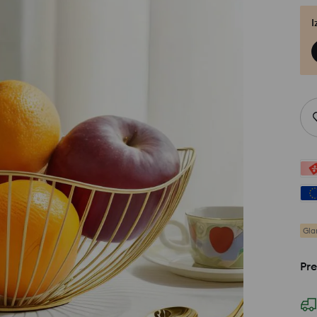
I
Gl
Pre