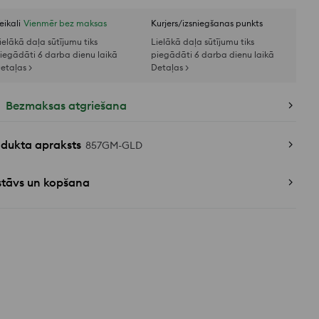
eikali
Vienmēr bez maksas
Kurjers/izsniegšanas punkts
ielākā daļa sūtījumu tiks
Lielākā daļa sūtījumu tiks
iegādāti 6 darba dienu laikā
piegādāti 6 darba dienu laikā
etaļas >
Detaļas >
Bezmaksas atgriešana
odukta apraksts
857GM-GLD
stāvs un kopšana