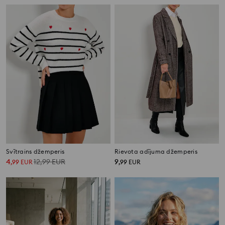
Svītrains džemperis
Rievota adījuma džemperis
4
12,99
EUR
9
,
99
EUR
,
99
EUR