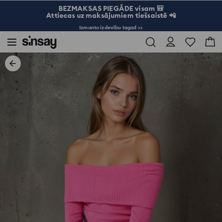
BEZMAKSAS PIEGĀDE visam 🎒
Attiecas uz maksājumiem tiešsaistē 📲
Izmanto izdevību tagad >>