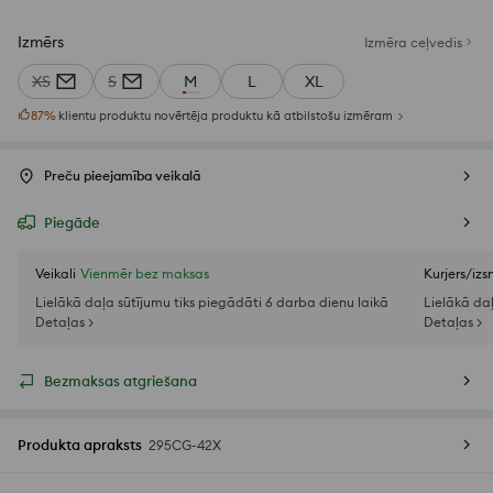
Izmērs
Izmēra ceļvedis
XS
S
M
L
XL
87
%
klientu produktu novērtēja produktu kā atbilstošu izmēram
Preču pieejamība veikalā
Piegāde
Veikali
Vienmēr bez maksas
Kurjers/iz
Lielākā daļa sūtījumu tiks piegādāti 6 darba dienu laikā
Lielākā da
Detaļas >
Detaļas >
Bezmaksas atgriešana
Produkta apraksts
295CG-42X