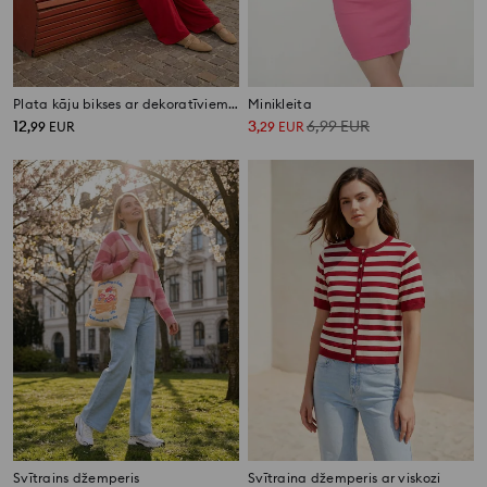
Plata kāju bikses ar dekoratīviem saišķiem sānos
Minikleita
12
3
6,99
EUR
,
99
EUR
,
29
EUR
Svītrains džemperis
Svītraina džemperis ar viskozi