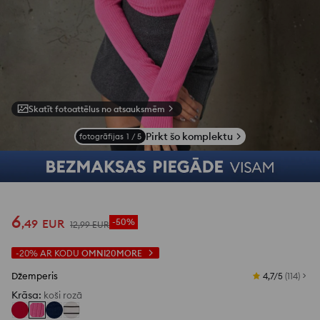
Skatīt fotoattēlus no atsauksmēm
Pirkt šo komplektu
fotogrāfijas
1
/
5
6
,
49
EUR
-50%
12
,
99
EUR
-20%
AR KODU
OMNI20MORE
Džemperis
4,7/5
(
114
)
Krāsa
:
koši rozā