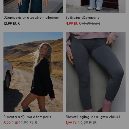
Džemperis ar atsegtiem pleciem
Svītrains džemperis
12
4
14,99
EUR
,
99
EUR
,
99
EUR
Rievota adījuma džemperis
Rievoti legingi ar augsto vidukli
3
12,99
EUR
1
9,99
EUR
,
99
EUR
,
99
EUR