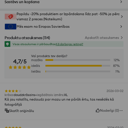
Sastāvs un kopšana
Papildu -20% produktiem ar Izpārdošana līdz pat -50% ja pērc
vismaz 2 preces (Noteikumi)
Mēs esam no Eiropas Savienības
Produktu atsauksmes
(
114
)
Apskatīt atsauksmes
Visas atsauksmes ir pārbaudītas
Kā darbojas reitingi?
Vai produkts tev derēja?
4,7/5
mazāks
12
%
ideāls
87
%
lielāks
1
%
2026-03-02
krāsa
:
daudzkrāsains
iegādātais izmērs
:
XL
Kā jau rakstīts, nedaudz par mazu un ne pārāk ērtu, tas nesēdēs kā
fotogrāfijā
Noderīgi
(
0
)
Skatīt oriģinālu
2026-02-10