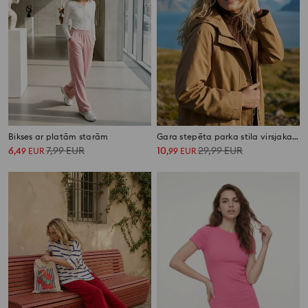
Bikses ar platām starām
Gara stepēta parka stila virsjaka ar kapuci
6
7,99
EUR
10
29,99
EUR
,
49
EUR
,
99
EUR