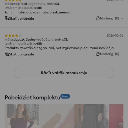
krāsa
:
koši rozā
iegādātais izmērs
:
XL
Izmēram atbilstošs
:
ideāls
Tam ir materiāls, kas ir labs pieskārienam
Noderīgi
(
0
)
Skatīt oriģinālu
2026-02-06
krāsa
:
daudzkrāsains
iegādātais izmērs
:
XL
Izmēram atbilstošs
:
ideāls
Produkts izskatās diezgan labi, bet izgriezums plecu zonā noslīdēja.
Noderīgi
(
0
)
Skatīt oriģinālu
Rādīt vairāk atsauksmju
Pabeidziet komplektu
New