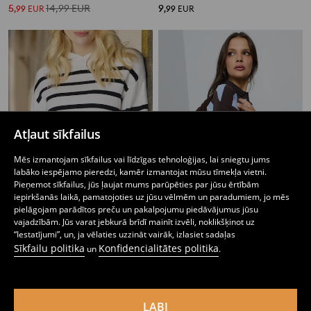
5
14,99
EUR
9
,
99
EUR
,
99
EUR
Atļaut sīkfailus
Mēs izmantojam sīkfailus vai līdzīgas tehnoloģijas, lai sniegtu jums
labāko iespējamo pieredzi, kamēr izmantojat mūsu tīmekļa vietni.
Pieņemot sīkfailus, jūs ļaujat mums parūpēties par jūsu ērtībām
iepirkšanās laikā, pamatojoties uz jūsu vēlmēm un paradumiem, jo mēs
pielāgojam parādītos preču un pakalpojumu piedāvājumus jūsu
vajadzībām. Jūs varat jebkurā brīdī mainīt izvēli, noklikšķinot uz
“Iestatījumi”, un, ja vēlaties uzzināt vairāk, izlasiet sadaļas
Džemperis
Džemperis ar horizontālām svītrām, ar viskozi
Sīkfailu politika
Konfidencialitātes politika
6
14
un
.
,
99
EUR
,
99
EUR
LABI