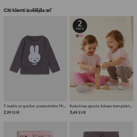
Citi klienti izvēlējās arī
T-krekls ar garām piedurknēm Miffy
Kokvilnas sporta bikses komplekts 2 pack
2
3
,
99
EUR
,
49
EUR