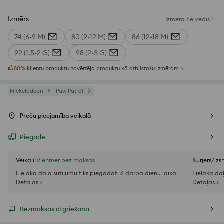
Izmērs
Izmēra ceļvedis
74 (6-9 M)
80 (9-12 M)
86 (12-18 M)
92 (1,5-2 G)
98 (2-3 G)
80
%
klientu produktu novērtēja produktu kā atbilstošu izmēram
Nickelodeon
Paw Patrol
Preču pieejamība veikalā
Piegāde
Veikali
Vienmēr bez maksas
Kurjers/iz
Lielākā daļa sūtījumu tiks piegādāti 6 darba dienu laikā
Lielākā da
Detaļas >
Detaļas >
Bezmaksas atgriešana