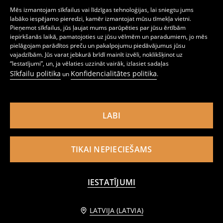
Mēs izmantojam sīkfailus vai līdzīgas tehnoloģijas, lai sniegtu jums
labāko iespējamo pieredzi, kamēr izmantojat mūsu tīmekļa vietni.
Pieņemot sīkfailus, jūs ļaujat mums parūpēties par jūsu ērtībām
iepirkšanās laikā, pamatojoties uz jūsu vēlmēm un paradumiem, jo mēs
pielāgojam parādītos preču un pakalpojumu piedāvājumus jūsu
vajadzībām. Jūs varat jebkurā brīdī mainīt izvēli, noklikšķinot uz
“Iestatījumi”, un, ja vēlaties uzzināt vairāk, izlasiet sadaļas
Sīkfailu politika
Konfidencialitātes politika
un
.
Sporta bikses Jogger, iepakojumā 2 gab. Minnie and Daisy
Sporta bikses Jogger Minnie Mouse
4
5,99
EUR
3
3,99
EUR
,
49
EUR
,
29
EUR
LABI
TIKAI NEPIECIEŠAMS
IESTATĪJUMI
Informēt mani
LATVIJA (LATVIA)