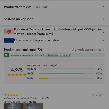
Produkta apraksts
3253J-04X
Sastāvs un kopšana
Papildu -20% produktiem ar Izpārdošana līdz pat -50% ja pērc
vismaz 2 preces (Noteikumi)
Mēs esam no Eiropas Savienības
Produktu atsauksmes
(
72
)
Apskatīt atsauksmes
Visas atsauksmes ir pārbaudītas
Kā darbojas reitingi?
Vai produkts tev derēja?
4,9/5
mazāks
3
%
ideāls
80
%
lielāks
17
%
2026-02-12
krāsa
:
lavandu
iegādātais izmērs
:
74
Izmēram atbilstošs
:
ideāls