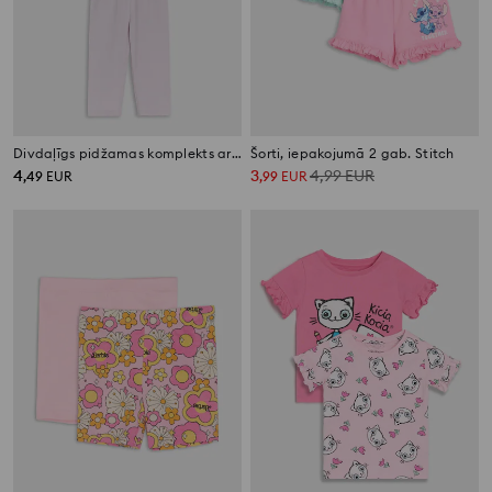
Divdaļīgs pidžamas komplekts ar vienradža apdruku
Šorti, iepakojumā 2 gab. Stitch
4
3
4,99
EUR
,
49
EUR
,
99
EUR