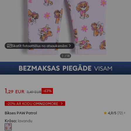
Skatīt fotoattēlus no atsauksmēm
1
/
18
1
,
29
EUR
-63%
3
,
49
EUR
-20%
AR KODU
OMNI20MORE
Bikses PAW Patrol
4,9/5
(
72
)
Krāsa
:
lavandu