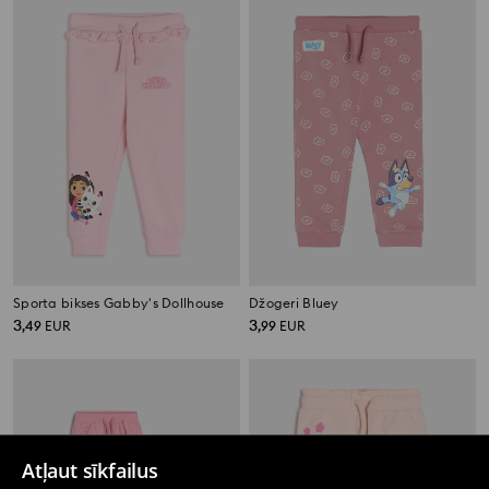
Sporta bikses Gabby's Dollhouse
Džogeri Bluey
3
3
,
49
EUR
,
99
EUR
Atļaut sīkfailus