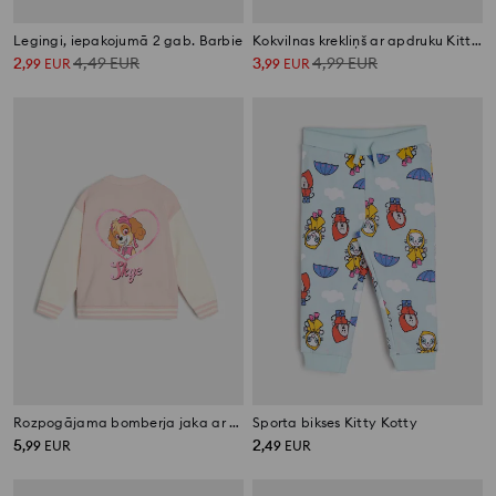
Legingi, iepakojumā 2 gab. Barbie
Kokvilnas krekliņš ar apdruku Kitty Kotty 2 pack
2
4,49
EUR
3
4,99
EUR
,
99
EUR
,
99
EUR
Rozpogājama bomberja jaka ar drukātu uz muguras PAW Patrol
Sporta bikses Kitty Kotty
5
2
,
99
EUR
,
49
EUR