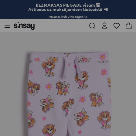
BEZMAKSAS PIEGĀDE visam 🎒
Attiecas uz maksājumiem tiešsaistē 📲
Izmanto izdevību tagad >>