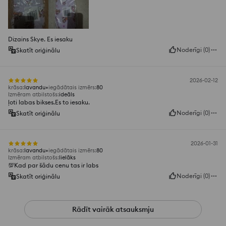
Dizains Skye. Es iesaku
Noderīgi
(
0
)
Skatīt oriģinālu
2026-02-12
krāsa
:
lavandu
iegādātais izmērs
:
80
Izmēram atbilstošs
:
ideāls
ļoti labas bikses.Es to iesaku.
Noderīgi
(
0
)
Skatīt oriģinālu
2026-01-31
krāsa
:
lavandu
iegādātais izmērs
:
80
Izmēram atbilstošs
:
lielāks
💯Kad par šādu cenu tas ir labs
Noderīgi
(
0
)
Skatīt oriģinālu
Rādīt vairāk atsauksmju