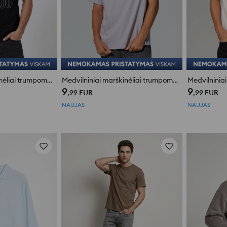
Medvilniniai marškinėliai trumpomis rankovėmis Garfield
Medvilniniai marškinėliai trumpomis rankovėmis Felix the Cat
9
9
,99
EUR
,99
EUR
NAUJAS
NAUJAS