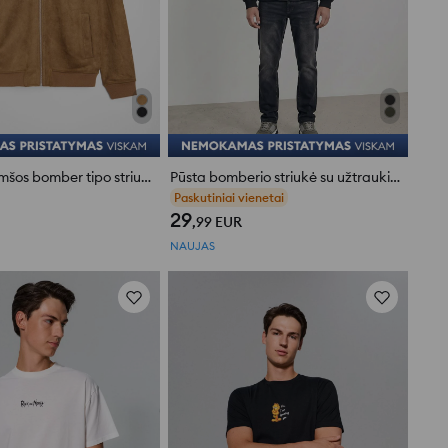
Dirbtinės zomšos bomber tipo striukė
Pūsta bomberio striukė su užtraukiamomis kišenėmis
Paskutiniai vienetai
29
,99
EUR
NAUJAS