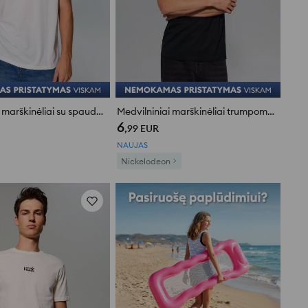
Medvilniniai marškinėliai su spauda nugaroje Rick and Morty
Medvilniniai marškinėliai trumpomis rankovėmis Garfield
6
,99
EUR
NAUJAS
Nickelodeon