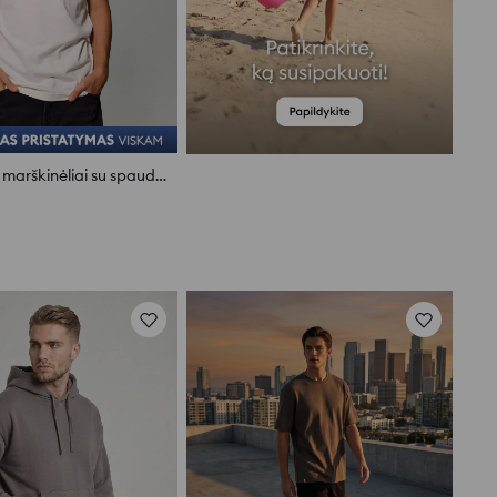
Medvilniniai marškinėliai su spauda nugaroje Felix the Cat