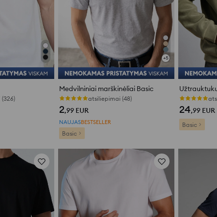
+
5
Medvilniniai marškinėliai Basic
 (326)
atsiliepimai (48)
ats
2
24
,99
EUR
,99
EUR
NAUJAS
BESTSELLER
Basic
Basic