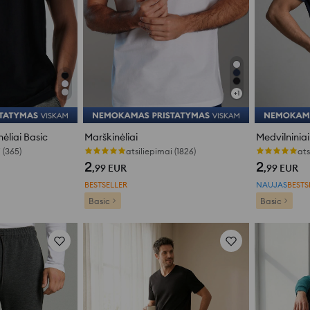
+
1
ėliai Basic
Marškinėliai
Medvilniniai
 (365)
atsiliepimai (1826)
ats
2
2
,99
EUR
,99
EUR
BESTSELLER
NAUJAS
BESTS
Basic
Basic