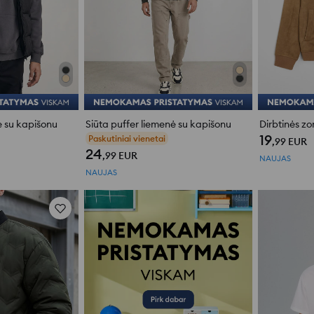
ė su kapišonu
Siūta puffer liemenė su kapišonu
19
Paskutiniai vienetai
,99
EUR
24
,99
EUR
NAUJAS
NAUJAS