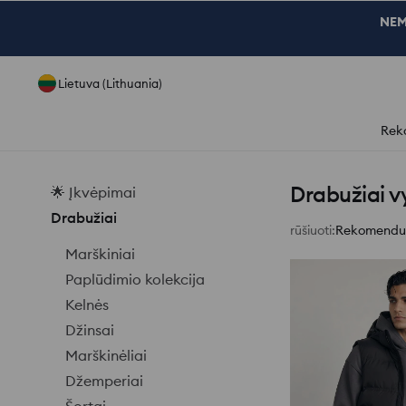
NEM
Lietuva (Lithuania)
Rek
Drabužiai 
🌟 Įkvėpimai
Drabužiai
rūšiuoti
:
Rekomendu
Marškiniai
Paplūdimio kolekcija
Kelnės
Džinsai
Marškinėliai
Džemperiai