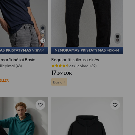
+
5
 marškinėliai Basic
Regular fit stiliaus kelnės
iliepimai (48)
atsiliepimai (39)
17
,99
EUR
ELLER
Basic