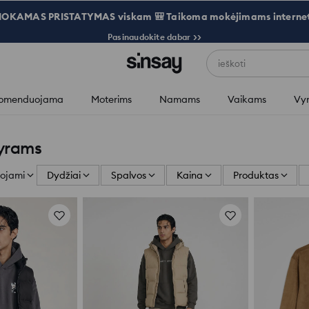
OKAMAS PRISTATYMAS viskam 🎒 Taikoma mokėjimams internet
Pasinaudokite dabar >>
ieškoti
omenduojama
Moterims
Namams
Vaikams
Vy
vyrams
ojami
Dydžiai
Spalvos
Kaina
Produktas