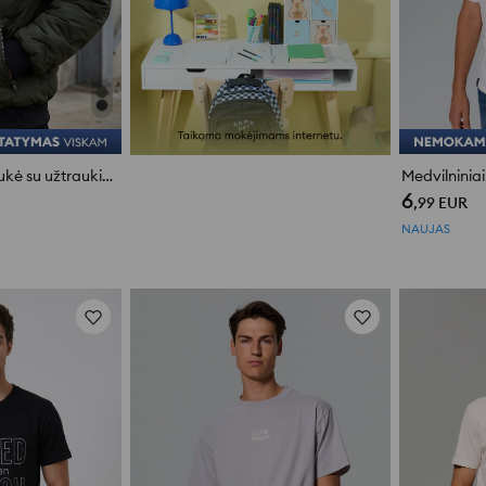
Pūsta bomberio striukė su užtraukiamomis kišenėmis
6
,99
EUR
NAUJAS