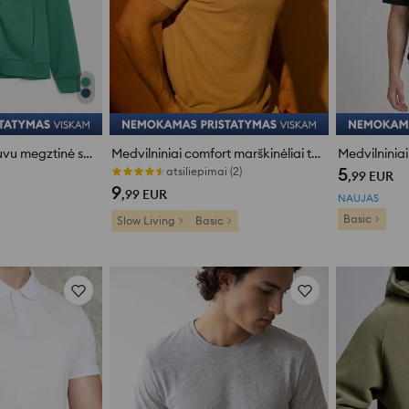
Užsegama su gobtuvu megztinė su viskozės mišiniu
Medvilniniai comfort marškinėliai trumpomis rankovėmis
5
atsiliepimai (2)
,99
EUR
9
,99
EUR
NAUJAS
Basic
Slow Living
Basic