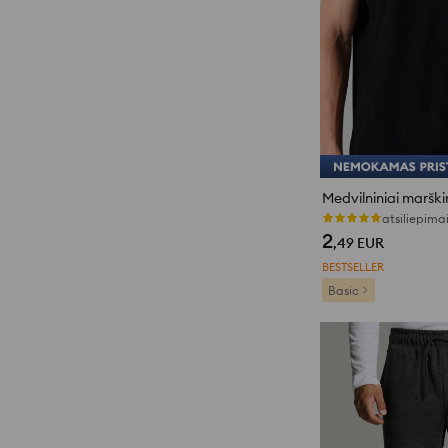
Medvilniniai marškin
atsiliepimai
2
,49
EUR
BESTSELLER
Basic