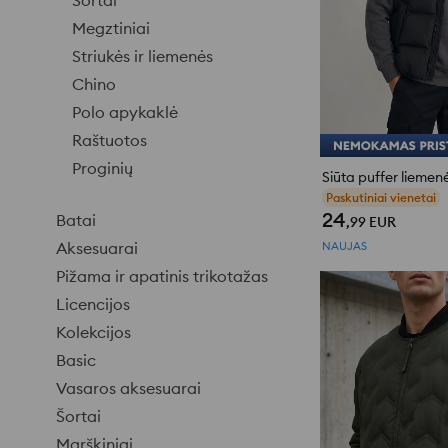
Šortai
Megztiniai
Striukės ir liemenės
Chino
Polo apykaklė
Raštuotos
Proginių
Siūta puffer liemen
Paskutiniai vienetai
24
Batai
,99
EUR
Aksesuarai
NAUJAS
Pižama ir apatinis trikotažas
Licencijos
Kolekcijos
Basic
Vasaros aksesuarai
Šortai
Marškiniai