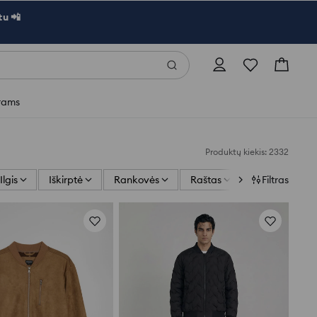
u 📲
rams
Produktų kiekis: 2332
Ilgis
Iškirptė
Rankovės
Raštas
Kirpimas
Filtras