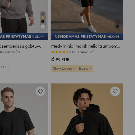
+
3
Comfort fit džemperis su gobtuvu ir medvilne
Medvilniniai marškinėliai trumpomis rankovėmis
iliepimai (5)
atsiliepimai (5)
6
,99
EUR
ELLER
Slow Living
Basic