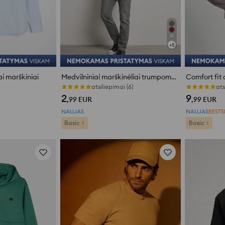
+
5
ai marškiniai
Medvilniniai marškinėliai trumpomis rankovėmis
atsiliepimai (6)
ats
2
9
,99
EUR
,99
EUR
NAUJAS
NAUJAS
BESTS
Basic
Basic