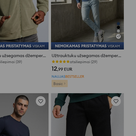
+
7
Užtrauktuku užsegamas džemperis su gobtuvu
Užtrauktuku užsegamas džemperis su gobtuvu
iliepimai (39)
atsiliepimai (29)
12
,99
EUR
NAUJAS
BESTSELLER
Basic