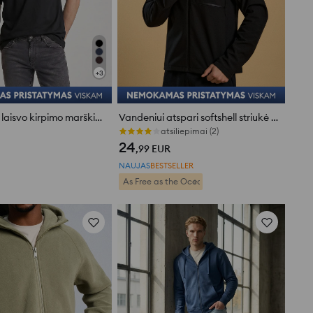
+
3
Medvilniniai laisvo kirpimo marškinėliai trumpomis rankovėmis
Vandeniui atspari softshell striukė su gobtuvu
atsiliepimai (2)
24
,99
EUR
NAUJAS
BESTSELLER
As Free as the Ocean